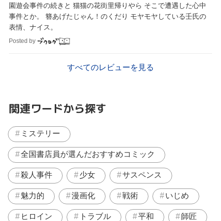
園遊会事件の続きと 猫猫の花街里帰りやら そこで遭遇した心中
事件とか。 簪あげたじゃん！のくだり モヤモヤしている壬氏の
表情、ナイス。
Posted by
すべてのレビューを見る
関連ワードから探す
ミステリー
全国書店員が選んだおすすめコミック
殺人事件
少女
サスペンス
魅力的
漫画化
戦術
いじめ
ヒロイン
トラブル
平和
師匠