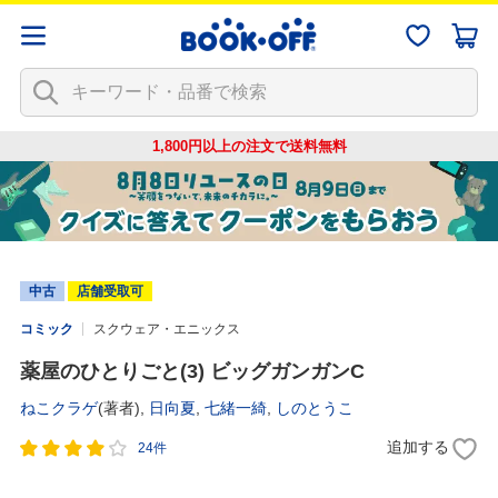
1,800円以上の注文で
送料無料
中古
店舗受取可
コミック
スクウェア・エニックス
薬屋のひとりごと(3) ビッグガンガンC
ねこクラゲ
(著者),
日向夏
,
七緒一綺
,
しのとうこ
追加する
24件