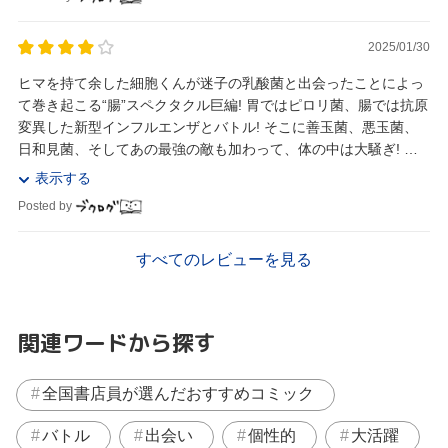
2025/01/30
ヒマを持て余した細胞くんが迷子の乳酸菌と出会ったことによっ
て巻き起こる“腸”スペクタクル巨編! 胃ではピロリ菌、腸では抗原
変異した新型インフルエンザとバトル! そこに善玉菌、悪玉菌、
日和見菌、そしてあの最強の敵も加わって、体の中は大騒ぎ! は
たして細胞くんは迷子の乳酸菌を仲間のも...
表示する
Posted by
すべてのレビューを見る
関連ワードから探す
全国書店員が選んだおすすめコミック
バトル
出会い
個性的
大活躍