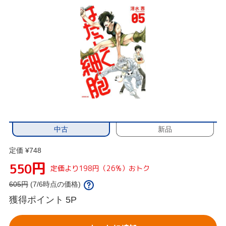
中古
新品
定価 ¥748
円
550
定価より198円（26%）おトク
605
円
(7/6時点の価格)
獲得ポイント
5P