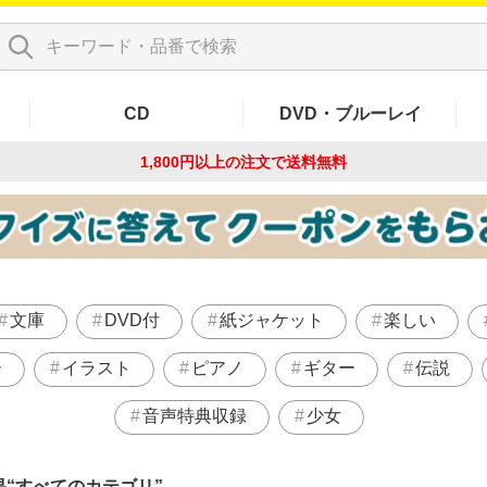
CD
DVD・ブルーレイ
1,800円以上の注文で
送料無料
文庫
DVD付
紙ジャケット
楽しい
ー
イラスト
ピアノ
ギター
伝説
音声特典収録
少女
果
すべてのカテゴリ