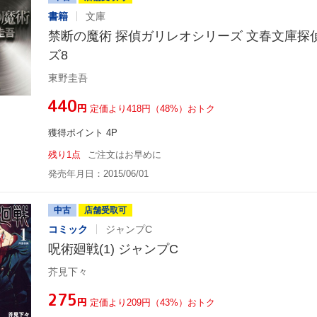
書籍
文庫
禁断の魔術 探偵ガリレオシリーズ 文春文庫探
ズ8
東野圭吾
¥440
円
定価より418円（48%）おトク
獲得ポイント 4P
残り1点
ご注文はお早めに
発売年月日：2015/06/01
中古
店舗受取可
コミック
ジャンプC
呪術廻戦(1) ジャンプC
芥見下々
¥275
円
定価より209円（43%）おトク