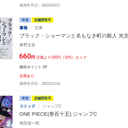
発売年月日：2010/03/17
中古
店舗受取可
書籍
文庫
ブラック・ショーマンと名もなき町の殺人 光
東野圭吾
¥660
円
定価より330円（33%）おトク
獲得ポイント 6P
在庫あり
発売年月日：2023/11/14
中古
店舗受取可
コミック
ジャンプC
ONE PIECE(巻百十五) ジャンプC
尾田栄一郎