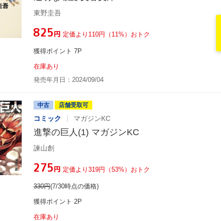
東野圭吾
¥825
円
定価より110円（11%）おトク
獲得ポイント 7P
在庫あり
発売年月日：2024/09/04
中古
店舗受取可
コミック
マガジンKC
進撃の巨人(1) マガジンKC
諫山創
¥275
円
定価より319円（53%）おトク
330
円
(7/30時点の価格)
獲得ポイント 2P
在庫あり