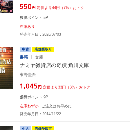
¥550
円
定価より44円（7%）おトク
獲得ポイント 5P
在庫あり
発売年月日：2026/07/03
中古
店舗受取可
書籍
文庫
ナミヤ雑貨店の奇蹟 角川文庫
東野圭吾
¥1,045
円
定価より33円（3%）おトク
獲得ポイント 9P
在庫わずか
ご注文はお早めに
発売年月日：2014/11/22
中古
店舗受取可