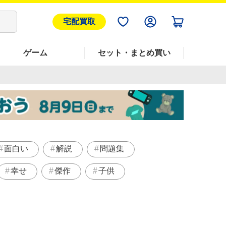
宅配買取
ゲーム
セット・まとめ買い
面白い
解説
問題集
幸せ
傑作
子供