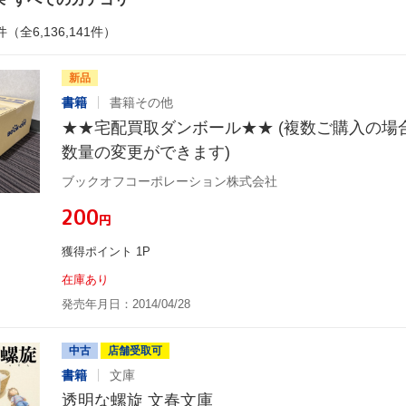
件（全6,136,141件）
新品
書籍
書籍その他
★★宅配買取ダンボール★★ (複数ご購入の場
数量の変更ができます)
ブックオフコーポレーション株式会社
¥200
円
獲得ポイント 1P
在庫あり
発売年月日：2014/04/28
中古
店舗受取可
書籍
文庫
透明な螺旋 文春文庫