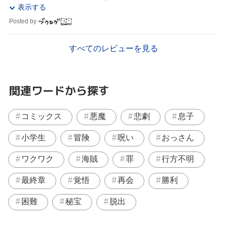
表示する
Posted by
すべてのレビューを見る
関連ワードから探す
コミックス
悪魔
悲劇
息子
小学生
冒険
呪い
おっさん
ワクワク
海賊
罪
行方不明
最終章
覚悟
再会
勝利
困難
秘宝
脱出