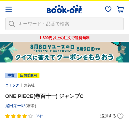
1,800円以上の注文で
送料無料
中古
店舗受取可
コミック
集英社
ONE PIECE(巻百十一) ジャンプC
尾田栄一郎
(著者)
追加する
36件