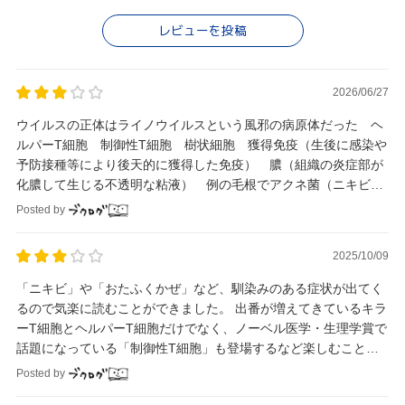
レビューを投稿
2026/06/27
ウイルスの正体はライノウイルスという風邪の病原体だった ヘ
ルパーT細胞 制御性T細胞 樹状細胞 獲得免疫（生後に感染や
予防接種等により後天的に獲得した免疫） 膿（組織の炎症部が
化膿して生じる不透明な粘液） 例の毛根でアクネ菌（ニキビの
原因菌となり得る常在菌）の巣窟を発見した
Posted by
2025/10/09
「ニキビ」や「おたふくかぜ」など、馴染みのある症状が出てく
るので気楽に読むことができました。 出番が増えてきているキラ
ーT細胞とヘルパーT細胞だけでなく、ノーベル医学・生理学賞で
話題になっている「制御性T細胞」も登場するなど楽しむことが
できました。
Posted by