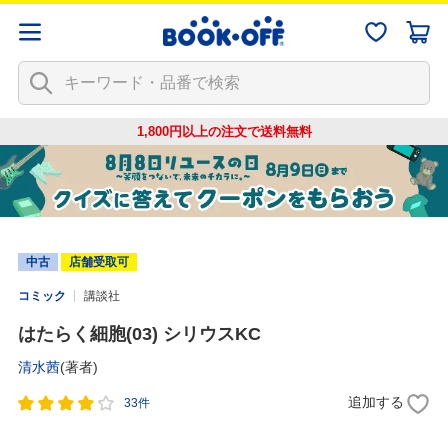
1,800円以上の注文で
送料無料
中古
店舗受取可
コミック
講談社
はたらく細胞(03) シリウスKC
清水茜
(著者)
追加する
33件