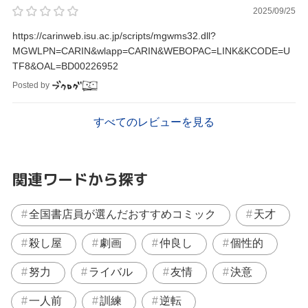
2025/09/25
https://carinweb.isu.ac.jp/scripts/mgwms32.dll?
MGWLPN=CARIN&wlapp=CARIN&WEBOPAC=LINK&KCODE=U
TF8&OAL=BD00226952
Posted by
すべてのレビューを見る
関連ワードから探す
全国書店員が選んだおすすめコミック
天才
殺し屋
劇画
仲良し
個性的
努力
ライバル
友情
決意
一人前
訓練
逆転