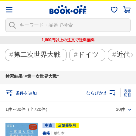
1,800円以上の注文で
送料無料
第二次世界大戦
ドイツ
近代
検索結果
#第一次世界大戦
条件を追加
ならびかえ
1件～30件（全720件）
30件
中古
店舗受取可
書籍
単行本