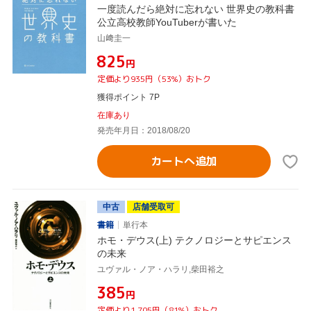
一度読んだら絶対に忘れない 世界史の教科書
公立高校教師YouTuberが書いた
山﨑圭一
¥825
円
定価より935円（53%）おトク
獲得ポイント 7P
在庫あり
発売年月日：2018/08/20
カートへ追加
中古
店舗受取可
書籍
単行本
ホモ・デウス(上) テクノロジーとサピエンス
の未来
ユヴァル・ノア・ハラリ,柴田裕之
¥385
円
定価より1,705円（81%）おトク