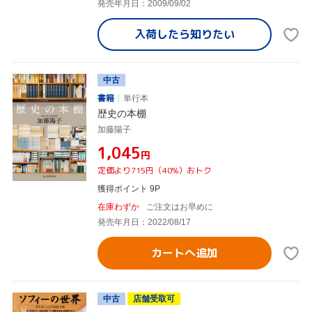
発売年月日：2009/09/02
入荷したら
知りたい
中古
書籍
単行本
歴史の本棚
加藤陽子
¥1,045
円
定価より715円（40%）おトク
獲得ポイント 9P
在庫わずか
ご注文はお早めに
発売年月日：2022/08/17
カートへ追加
中古
店舗受取可