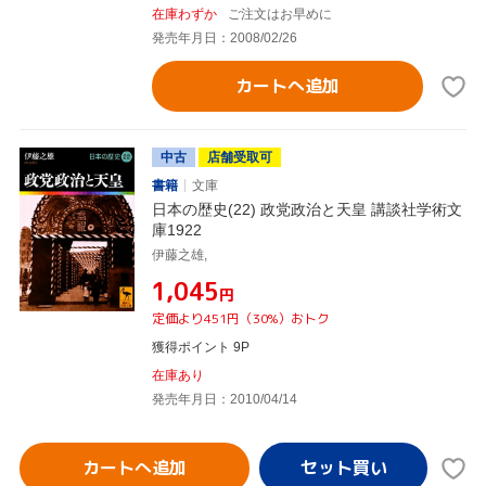
在庫わずか
ご注文はお早めに
発売年月日：2008/02/26
カートへ追加
中古
店舗受取可
書籍
文庫
日本の歴史(22) 政党政治と天皇 講談社学術文
庫1922
伊藤之雄,
¥1,045
円
定価より451円（30%）おトク
獲得ポイント 9P
在庫あり
発売年月日：2010/04/14
カートへ追加