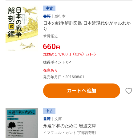
中古
書籍
単行本
日本の戦争解剖図鑑 日本近現代史がマルわか
り
拳骨拓史
¥660
円
定価より1,100円（62%）おトク
獲得ポイント 6P
在庫あり
発売年月日：2016/08/01
カートへ追加
中古
書籍
文庫
永遠平和のために 岩波文庫
イマヌエル・カント,宇都宮芳明