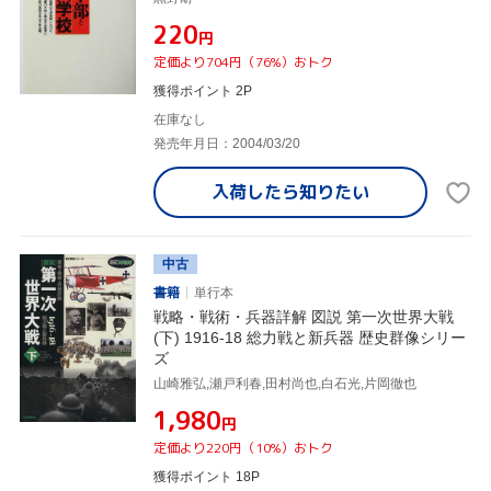
¥220
円
定価より704円（76%）おトク
獲得ポイント 2P
在庫なし
発売年月日：2004/03/20
入荷したら
知りたい
中古
書籍
単行本
戦略・戦術・兵器詳解 図説 第一次世界大戦
(下) 1916-18 総力戦と新兵器 歴史群像シリー
ズ
山崎雅弘,瀬戸利春,田村尚也,白石光,片岡徹也
¥1,980
円
定価より220円（10%）おトク
獲得ポイント 18P