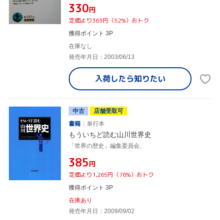
¥330
円
定価より363円（52%）おトク
獲得ポイント 3P
在庫なし
発売年月日：2003/06/13
入荷したら
知りたい
中古
店舗受取可
書籍
単行本
もういちど読む山川世界史
「世界の歴史」編集委員会,
¥385
円
定価より1,265円（76%）おトク
獲得ポイント 3P
在庫あり
発売年月日：2009/09/02