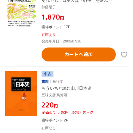
それでも、日本人は「戦争」を選んだ
加藤陽子
¥1,870
円
獲得ポイント 17P
在庫あり
発売年月日：2009/07/30
カートへ追加
中古
書籍
単行本
もういちど読む山川日本史
五味文彦,鳥海靖,
¥220
円
定価より1,430円（86%）おトク
獲得ポイント 2P
在庫なし