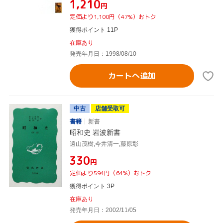
¥1,210
円
定価より1,100円（47%）おトク
獲得ポイント 11P
在庫あり
発売年月日：1998/08/10
カートへ追加
中古
店舗受取可
書籍
新書
昭和史 岩波新書
遠山茂樹,今井清一,藤原彰
¥330
円
定価より594円（64%）おトク
獲得ポイント 3P
在庫あり
発売年月日：2002/11/05