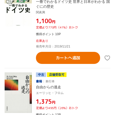
一冊でわかるドイツ史 世界と日本がわかる 国
ぐにの歴史
関眞興
¥1,100
円
定価より770円（41%）おトク
獲得ポイント 10P
在庫あり
発売年月日：2019/11/21
カートへ追加
中古
店舗受取可
書籍
単行本
自由からの逃走
エーリッヒ・フロム
¥1,375
円
定価より495円（26%）おトク
獲得ポイント 12P