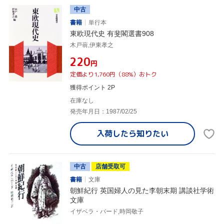
中古
書籍
単行本
東欧現代史 有斐閣選書908
木戸蓊,伊東孝之
¥220
円
定価より1,760円（88%）おトク
獲得ポイント 2P
在庫なし
発売年月日：1987/02/25
入荷したら
知りたい
中古
店舗受取可
書籍
文庫
朝鮮紀行 英国婦人の見た李朝末期 講談社学術
文庫
イザベラ・バード,時岡敬子