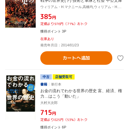
戦争の世界史(下) 技術と軍隊と社会 中公文庫
ウィリアム・H.マクニール,高橋均,ウィリアム・H.マクニール,高橋均,
¥385
円
定価より976円（71%）おトク
獲得ポイント 3P
在庫あり
発売年月日：2014/01/23
カートへ追加
中古
店舗受取可
書籍
単行本
お金の流れでわかる世界の歴史 富、経済、権
力…はこう「動いた」
大村大次郎
¥715
円
定価より825円（53%）おトク
獲得ポイント 6P