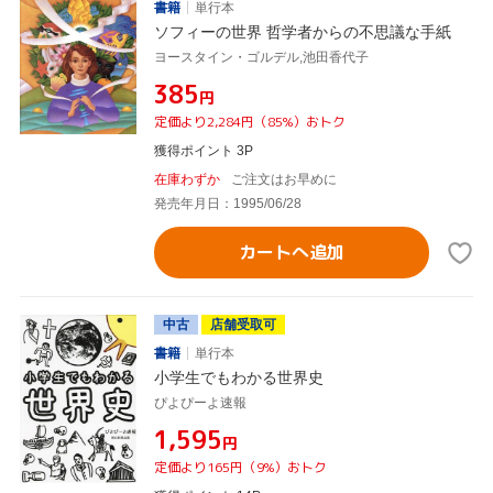
書籍
単行本
ソフィーの世界 哲学者からの不思議な手紙
ヨースタイン・ゴルデル,池田香代子
¥385
円
定価より2,284円（85%）おトク
獲得ポイント 3P
在庫わずか
ご注文はお早めに
発売年月日：1995/06/28
カートへ追加
中古
店舗受取可
書籍
単行本
小学生でもわかる世界史
ぴよぴーよ速報
¥1,595
円
定価より165円（9%）おトク