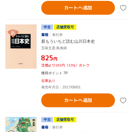
カートへ追加
中古
店舗受取可
書籍
単行本
新もういちど読む山川日本史
五味文彦,鳥海靖
¥825
円
定価より935円（53%）おトク
獲得ポイント 7P
在庫あり
発売年月日：2017/08/01
カートへ追加
中古
店舗受取可
書籍
単行本