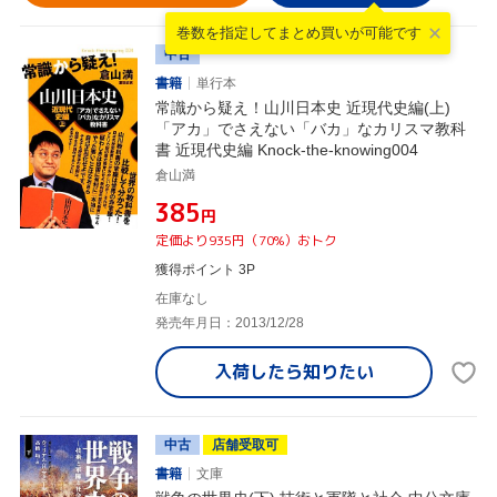
巻数を指定して
まとめ買いが可能です
中古
書籍
単行本
常識から疑え！山川日本史 近現代史編(上)
「アカ」でさえない「バカ」なカリスマ教科
書 近現代史編 Knock-the-knowing004
倉山満
¥385
円
定価より935円（70%）おトク
獲得ポイント 3P
在庫なし
発売年月日：2013/12/28
入荷したら
知りたい
中古
店舗受取可
書籍
文庫