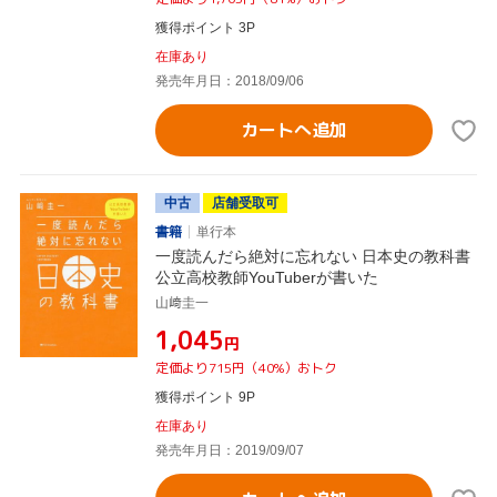
獲得ポイント 3P
在庫あり
発売年月日：2018/09/06
カートへ追加
中古
店舗受取可
書籍
単行本
一度読んだら絶対に忘れない 日本史の教科書
公立高校教師YouTuberが書いた
山﨑圭一
¥1,045
円
定価より715円（40%）おトク
獲得ポイント 9P
在庫あり
発売年月日：2019/09/07