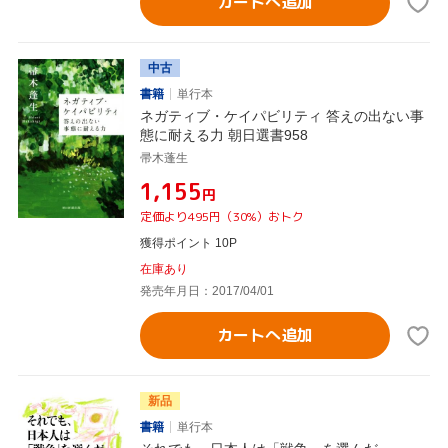
カートへ追加
中古
書籍
単行本
ネガティブ・ケイパビリティ 答えの出ない事
態に耐える力 朝日選書958
帚木蓬生
¥1,155
円
定価より495円（30%）おトク
獲得ポイント 10P
在庫あり
発売年月日：2017/04/01
カートへ追加
新品
書籍
単行本