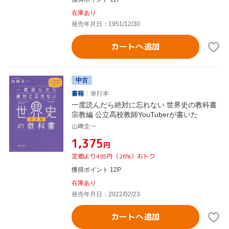
在庫あり
発売年月日：1951/12/30
カートへ追加
中古
書籍
単行本
一度読んだら絶対に忘れない 世界史の教科書
宗教編 公立高校教師YouTuberが書いた
山﨑圭一
¥1,375
円
定価より495円（26%）おトク
獲得ポイント 12P
在庫あり
発売年月日：2022/02/23
カートへ追加