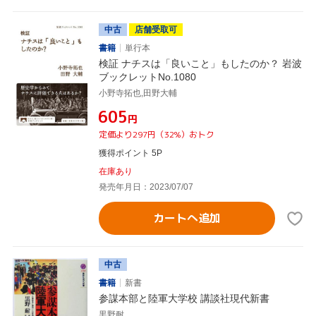
中古
店舗受取可
書籍
単行本
検証 ナチスは「良いこと」もしたのか？ 岩波
ブックレットNo.1080
小野寺拓也,田野大輔
¥605
円
定価より297円（32%）おトク
獲得ポイント 5P
在庫あり
発売年月日：2023/07/07
カートへ追加
中古
書籍
新書
参謀本部と陸軍大学校 講談社現代新書
黒野耐