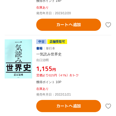
獲得ポイント 14P
在庫あり
発売年月日：2023/12/20
カートへ追加
中古
店舗受取可
書籍
単行本
一気読み世界史
出口治明
¥1,155
円
定価より825円（41%）おトク
獲得ポイント 10P
在庫あり
発売年月日：2022/11/21
カートへ追加