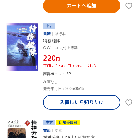
カートへ追加
中古
書籍
単行本
特務艦隊
C.W.ニコル,村上博基
¥220
円
定価より2,420円（91%）おトク
獲得ポイント 2P
在庫なし
発売年月日：2005/05/15
入荷したら
知りたい
中古
店舗受取可
書籍
文庫
精神分析入門(上) 新潮文庫