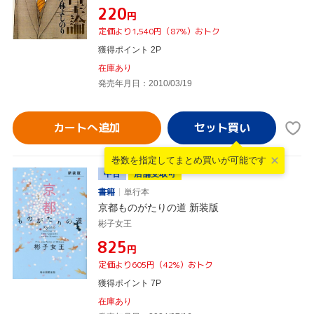
¥220
円
定価より1,540円（87%）おトク
獲得ポイント 2P
在庫あり
発売年月日：2010/03/19
カートへ追加
巻数を指定して
まとめ買いが可能です
中古
店舗受取可
書籍
単行本
京都ものがたりの道 新装版
彬子女王
¥825
円
定価より605円（42%）おトク
獲得ポイント 7P
在庫あり