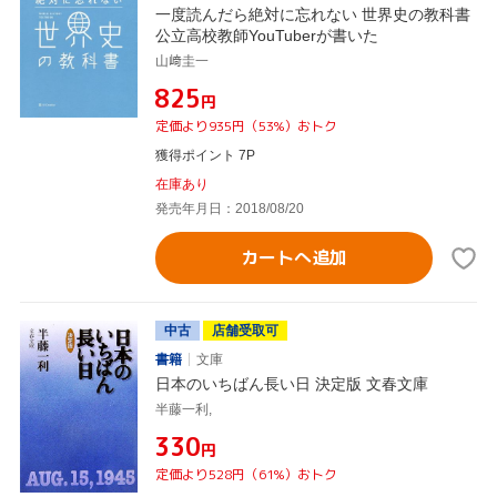
一度読んだら絶対に忘れない 世界史の教科書
公立高校教師YouTuberが書いた
山﨑圭一
¥825
円
定価より935円（53%）おトク
獲得ポイント 7P
在庫あり
発売年月日：2018/08/20
カートへ追加
中古
店舗受取可
書籍
文庫
日本のいちばん長い日 決定版 文春文庫
半藤一利,
¥330
円
定価より528円（61%）おトク