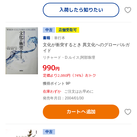
入荷したら
知りたい
中古
店舗受取可
書籍
単行本
文化が衝突するとき 異文化へのグローバルガ
イド
リチャード・D.ルイス,阿部珠理
¥990
円
定価より2,860円（74%）おトク
獲得ポイント 9P
在庫わずか
ご注文はお早めに
発売年月日：2004/01/30
カートへ追加
中古