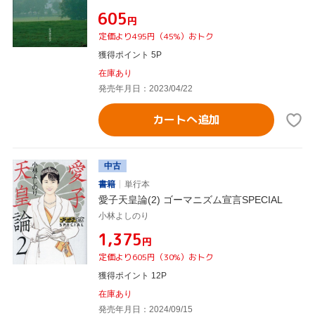
¥605
円
定価より495円（45%）おトク
獲得ポイント 5P
在庫あり
発売年月日：2023/04/22
カートへ追加
中古
書籍
単行本
愛子天皇論(2) ゴーマニズム宣言SPECIAL
小林よしのり
¥1,375
円
定価より605円（30%）おトク
獲得ポイント 12P
在庫あり
発売年月日：2024/09/15