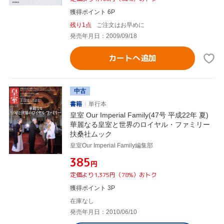
獲得ポイント 6P
残り1点
ご注文はお早めに
発売年月日：2009/09/18
カートへ追加
中古
書籍
単行本
皇室 Our Imperial Family(47号 平成22年 夏)
華麗なる皇室と世界のロイヤル・ファミリー
扶桑社ムック
皇室Our Imperial Family編集部
¥385
円
定価より1,375円（78%）おトク
獲得ポイント 3P
在庫なし
発売年月日：2010/06/10