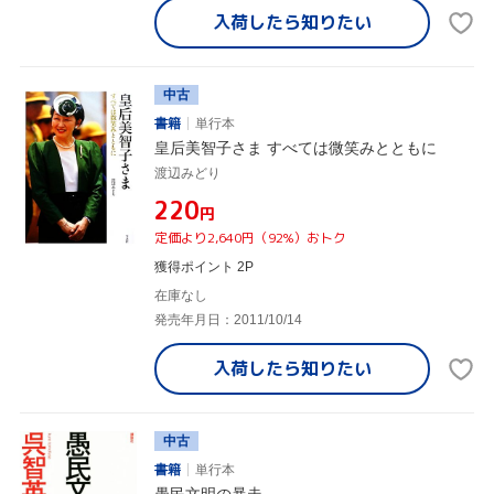
入荷したら
知りたい
中古
書籍
単行本
皇后美智子さま すべては微笑みとともに
渡辺みどり
¥220
円
定価より2,640円（92%）おトク
獲得ポイント 2P
在庫なし
発売年月日：2011/10/14
入荷したら
知りたい
中古
書籍
単行本