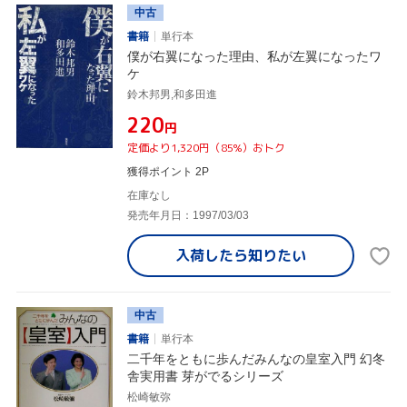
中古
書籍
単行本
僕が右翼になった理由、私が左翼になったワ
ケ
鈴木邦男,和多田進
¥220
円
定価より1,320円（85%）おトク
獲得ポイント 2P
在庫なし
発売年月日：1997/03/03
入荷したら
知りたい
中古
書籍
単行本
二千年をともに歩んだみんなの皇室入門 幻冬
舎実用書 芽がでるシリーズ
松崎敏弥