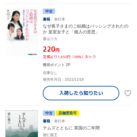
中古
書籍
単行本
なぜ眞子さまのご結婚はバッシングされたの
か 皇室女子と「個人の意思」
香山リカ
¥220
円
定価より1,430円（86%）おトク
獲得ポイント 2P
在庫なし
発売年月日：2021/11/18
入荷したら
知りたい
中古
店舗受取可
書籍
単行本
テムズとともに 英国の二年間
徳仁親王