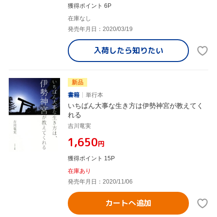
獲得ポイント 6P
在庫なし
発売年月日：2020/03/19
入荷したら
知りたい
新品
書籍
単行本
いちばん大事な生き方は伊勢神宮が教えてく
れる
吉川竜実
¥1,650
円
獲得ポイント 15P
在庫あり
発売年月日：2020/11/06
カートへ追加