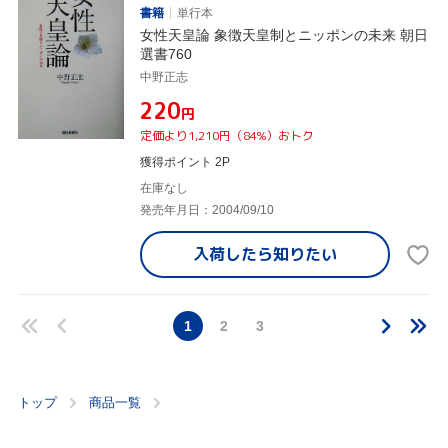
書籍
単行本
女性天皇論 象徴天皇制とニッポンの未来 朝日
選書760
中野正志
¥220
円
定価より1,210円（84%）おトク
獲得ポイント 2P
在庫なし
発売年月日：2004/09/10
入荷したら
知りたい
1
2
3
トップ
商品一覧