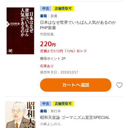
中古
店舗受取可
書籍
新書
日本はなぜ世界でいちばん人気があるのか
PHP新書
竹田恒泰,
¥220
円
定価より572円（72%）おトク
獲得ポイント 2P
在庫あり
発売年月日：2010/12/17
カートへ追加
中古
店舗受取可
書籍
単行本
昭和天皇論 ゴーマニズム宣言SPECIAL
小林よしのり,