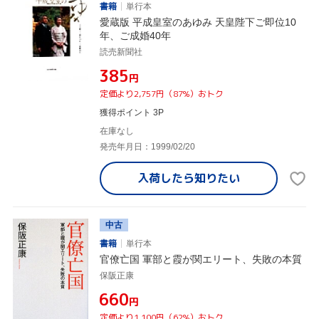
書籍
単行本
愛蔵版 平成皇室のあゆみ 天皇陛下ご即位10
年、ご成婚40年
読売新聞社
¥385
円
定価より2,757円（87%）おトク
獲得ポイント 3P
在庫なし
発売年月日：1999/02/20
入荷したら
知りたい
中古
書籍
単行本
官僚亡国 軍部と霞が関エリート、失敗の本質
保阪正康
¥660
円
定価より1,100円（62%）おトク