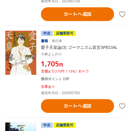
発売年月日：2024/07/16
カートへ追加
中古
店舗受取可
書籍
単行本
愛子天皇論(3) ゴーマニズム宣言SPECIAL
小林よしのり
¥1,705
円
定価より275円（13%）おトク
獲得ポイント 15P
在庫あり
発売年月日：2025/07/02
カートへ追加
中古
店舗受取可