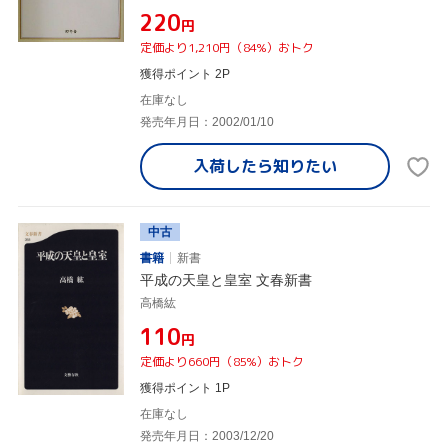
¥220
円
定価より1,210円（84%）おトク
獲得ポイント 2P
在庫なし
発売年月日：2002/01/10
入荷したら
知りたい
中古
書籍
新書
平成の天皇と皇室 文春新書
高橋紘
¥110
円
定価より660円（85%）おトク
獲得ポイント 1P
在庫なし
発売年月日：2003/12/20