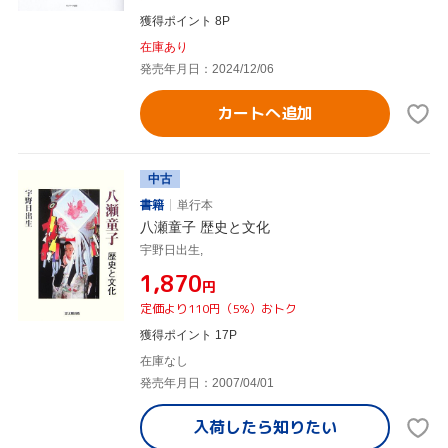
獲得ポイント 8P
在庫あり
発売年月日：2024/12/06
カートへ追加
中古
書籍
単行本
八瀬童子 歴史と文化
宇野日出生,
¥1,870
円
定価より110円（5%）おトク
獲得ポイント 17P
在庫なし
発売年月日：2007/04/01
入荷したら
知りたい