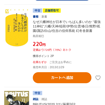
中古
店舗受取可
書籍
新書
なぜ八幡神社が日本でいちばん多いのか “最強
11神社"八幡/天神/稲荷/伊勢/出雲/春日/熊野/祇
園/諏訪/白山/住吉の信仰系統 幻冬舎新書
島田裕巳
¥220
円
定価より726円（76%）おトク
獲得ポイント 2P
在庫わずか
ご注文はお早めに
発売年月日：2013/11/29
カートへ追加
中古
雑誌
雑誌
BRUTUS(2020 2/1) 隔週刊誌