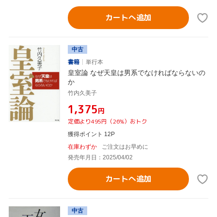
カートへ追加
中古
書籍
単行本
皇室論 なぜ天皇は男系でなければならないの
か
竹内久美子
¥1,375
円
定価より495円（26%）おトク
獲得ポイント 12P
在庫わずか
ご注文はお早めに
発売年月日：2025/04/02
カートへ追加
中古