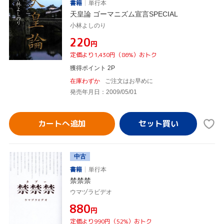
書籍
単行本
天皇論 ゴーマニズム宣言SPECIAL
小林よしのり
¥220
円
定価より1,430円（86%）おトク
獲得ポイント 2P
在庫わずか
ご注文はお早めに
発売年月日：2009/05/01
カートへ追加
中古
書籍
単行本
禁禁禁
ウマヅラビデオ
¥880
円
定価より990円（52%）おトク