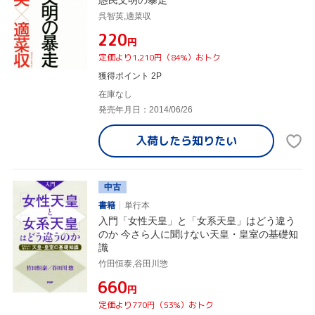
愚民文明の暴走
呉智英,適菜収
¥220
円
定価より1,210円（84%）おトク
獲得ポイント 2P
在庫なし
発売年月日：2014/06/26
入荷したら
知りたい
中古
書籍
単行本
入門「女性天皇」と「女系天皇」はどう違う
のか 今さら人に聞けない天皇・皇室の基礎知
識
竹田恒泰,谷田川惣
¥660
円
定価より770円（53%）おトク