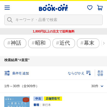
1,800円以上の注文で
送料無料
神話
昭和
近代
幕末
検索結果
#皇室
条件を追加
ならびかえ
1件～30件（全909件）
30件
中古
店舗受取可
書籍
単行本