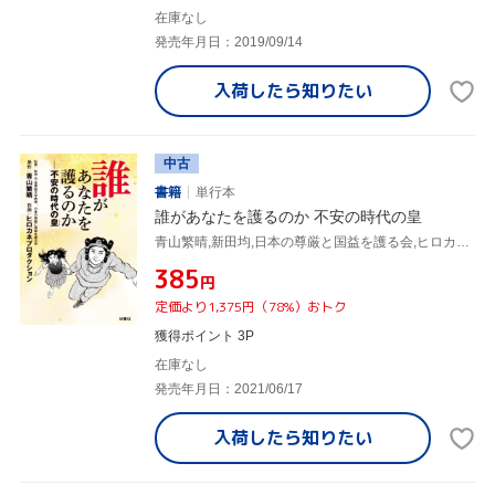
在庫なし
発売年月日：2019/09/14
入荷したら
知りたい
中古
書籍
単行本
誰があなたを護るのか 不安の時代の皇
青山繁晴,新田均,日本の尊厳と国益を護る会,ヒロカネプロダクション
¥385
円
定価より1,375円（78%）おトク
獲得ポイント 3P
在庫なし
発売年月日：2021/06/17
入荷したら
知りたい