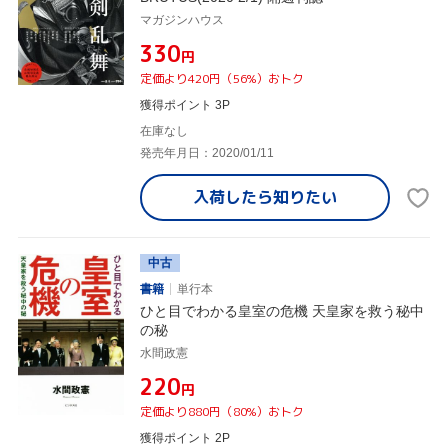
マガジンハウス
¥330
円
定価より420円（56%）おトク
獲得ポイント 3P
在庫なし
発売年月日：2020/01/11
入荷したら
知りたい
中古
書籍
単行本
ひと目でわかる皇室の危機 天皇家を救う秘中
の秘
水間政憲
¥220
円
定価より880円（80%）おトク
獲得ポイント 2P