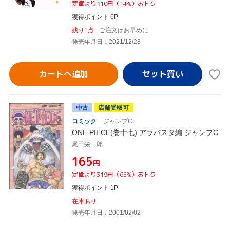
定価より110円（14%）おトク
獲得ポイント 6P
残り1点
ご注文はお早めに
発売年月日：2021/12/28
カートへ追加
中古
店舗受取可
コミック
ジャンプC
ONE PIECE(巻十七) アラバスタ編 ジャンプC
尾田栄一郎
¥165
円
定価より319円（65%）おトク
獲得ポイント 1P
在庫あり
発売年月日：2001/02/02