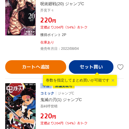
呪術廻戦(20) ジャンプC
芥見下々
¥220
円
定価より264円（54%）おトク
獲得ポイント 2P
在庫あり
発売年月日：2022/08/04
カートへ追加
巻数を指定して
まとめ買いが可能です
中古
店舗受取可
コミック
ジャンプC
鬼滅の刃(1) ジャンプC
吾峠呼世晴
¥220
円
定価より264円（54%）おトク