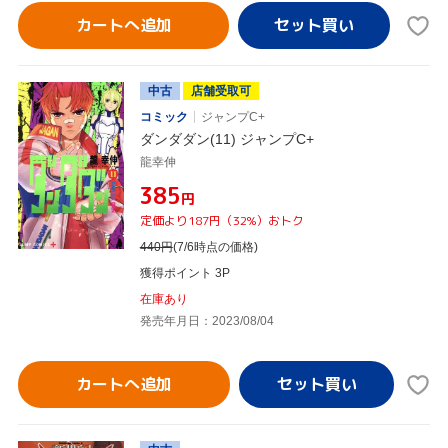
カートへ追加
中古
店舗受取可
コミック
ジャンプC+
ダンダダン(11) ジャンプC+
龍幸伸
¥385
円
定価より187円（32%）おトク
440
円
(7/6時点の価格)
獲得ポイント 3P
在庫あり
発売年月日：2023/08/04
カートへ追加