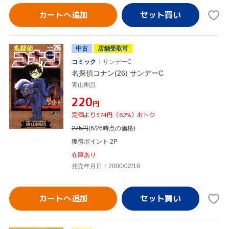
カートへ追加
中古
店舗受取可
コミック
サンデーC
名探偵コナン(26) サンデーC
青山剛昌
¥220
円
定価より374円（62%）おトク
275
円
(6/26時点の価格)
獲得ポイント 2P
在庫あり
発売年月日：2000/02/18
カートへ追加