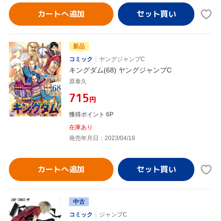
カートへ追加
新品
コミック
ヤングジャンプC
キングダム(68) ヤングジャンプC
原泰久
¥715
円
獲得ポイント 6P
在庫あり
発売年月日：2023/04/18
カートへ追加
中古
コミック
ジャンプC