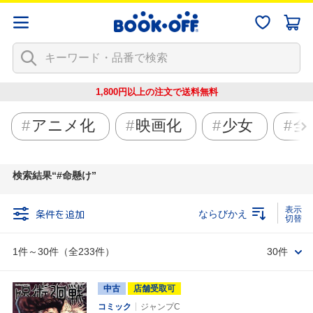
1,800円以上の注文で
送料無料
アニメ化
映画化
少女
全
検索結果
#命懸け
条件を追加
ならびかえ
1件～30件（全233件）
30件
中古
店舗受取可
コミック
ジャンプC