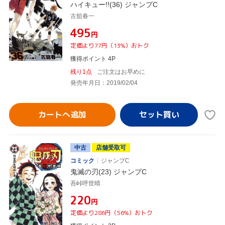
ハイキュー!!(36) ジャンプC
古舘春一
¥495
円
定価より77円（13%）おトク
獲得ポイント 4P
残り1点
ご注文はお早めに
発売年月日：2019/02/04
カートへ追加
中古
店舗受取可
コミック
ジャンプC
鬼滅の刃(23) ジャンプC
吾峠呼世晴
¥220
円
定価より286円（56%）おトク