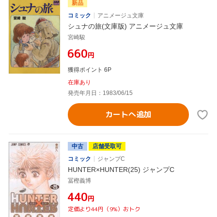
新品
コミック
アニメージュ文庫
シュナの旅(文庫版) アニメージュ文庫
宮崎駿
¥660
円
獲得ポイント 6P
在庫あり
発売年月日：1983/06/15
カートへ追加
中古
店舗受取可
コミック
ジャンプC
HUNTER×HUNTER(25) ジャンプC
冨樫義博
¥440
円
定価より44円（9%）おトク