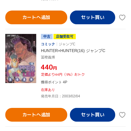
カートへ追加
中古
店舗受取可
コミック
ジャンプC
HUNTER×HUNTER(16) ジャンプC
冨樫義博
¥440
円
定価より44円（9%）おトク
獲得ポイント 4P
在庫あり
発売年月日：2003/02/04
カートへ追加