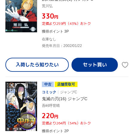
荒川弘
¥330
円
定価より259円（43%）おトク
獲得ポイント 3P
在庫なし
発売年月日：2002/01/22
入荷したら
知りたい
中古
店舗受取可
コミック
ジャンプC
鬼滅の刃(16) ジャンプC
吾峠呼世晴
¥220
円
定価より264円（54%）おトク
獲得ポイント 2P