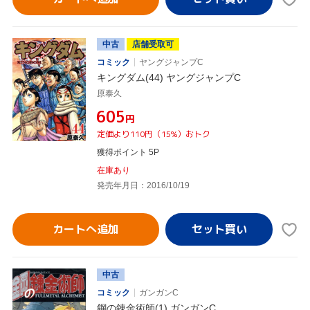
中古
店舗受取可
コミック
ヤングジャンプC
キングダム(44) ヤングジャンプC
原泰久
¥605
円
定価より110円（15%）おトク
獲得ポイント 5P
在庫あり
発売年月日：2016/10/19
カートへ追加
中古
コミック
ガンガンC
鋼の錬金術師(1) ガンガンC