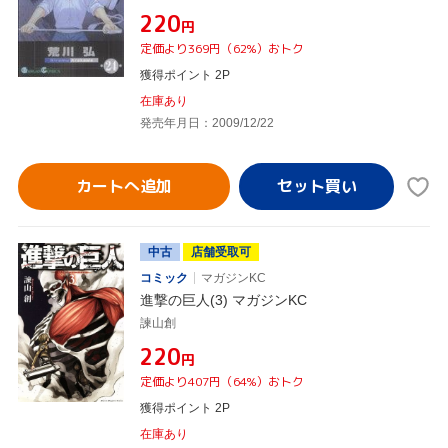
¥220
円
定価より369円（62%）おトク
獲得ポイント 2P
在庫あり
発売年月日：2009/12/22
カートへ追加
中古
店舗受取可
コミック
マガジンKC
進撃の巨人(3) マガジンKC
諫山創
¥220
円
定価より407円（64%）おトク
獲得ポイント 2P
在庫あり