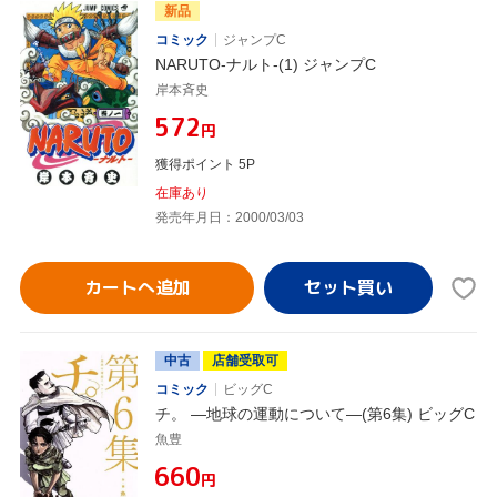
新品
コミック
ジャンプC
NARUTO-ナルト-(1) ジャンプC
岸本斉史
¥572
円
獲得ポイント 5P
在庫あり
発売年月日：2000/03/03
カートへ追加
中古
店舗受取可
コミック
ビッグC
チ。 ―地球の運動について―(第6集) ビッグC
魚豊
¥660
円