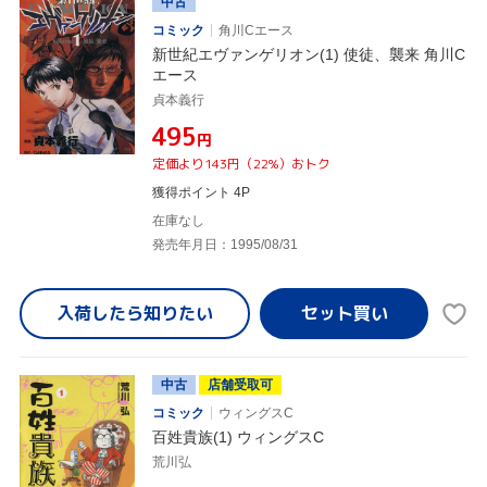
中古
コミック
角川Cエース
新世紀エヴァンゲリオン(1) 使徒、襲来 角川C
エース
貞本義行
¥495
円
定価より143円（22%）おトク
獲得ポイント 4P
在庫なし
発売年月日：1995/08/31
入荷したら
知りたい
中古
店舗受取可
コミック
ウィングスC
百姓貴族(1) ウィングスC
荒川弘