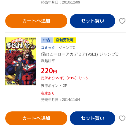
発売年月日：2010/12/09
カートへ追加
中古
店舗受取可
コミック
ジャンプC
僕のヒーローアカデミア(Vol.1) ジャンプC
堀越耕平
¥220
円
定価より352円（61%）おトク
獲得ポイント 2P
在庫あり
発売年月日：2014/11/04
カートへ追加