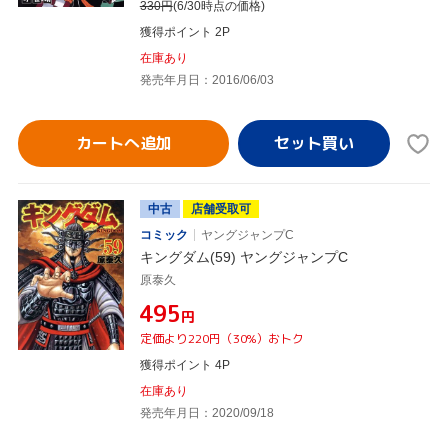
330
円
(6/30時点の価格)
獲得ポイント 2P
在庫あり
発売年月日：2016/06/03
カートへ追加
中古
店舗受取可
コミック
ヤングジャンプC
キングダム(59) ヤングジャンプC
原泰久
¥495
円
定価より220円（30%）おトク
獲得ポイント 4P
在庫あり
発売年月日：2020/09/18