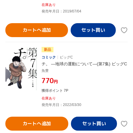
在庫あり
発売年月日：2019/07/04
カートへ追加
新品
コミック
ビッグC
チ。 ―地球の運動について―(第7集) ビッグC
魚豊
¥770
円
獲得ポイント 7P
在庫あり
発売年月日：2022/03/30
カートへ追加