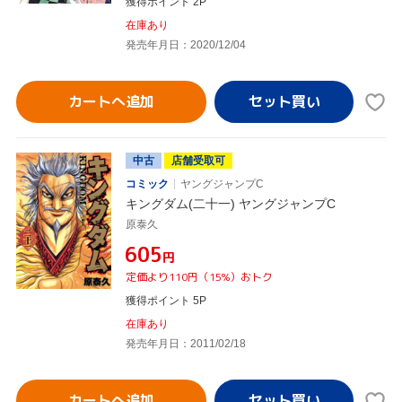
獲得ポイント 2P
在庫あり
発売年月日：2020/12/04
カートへ追加
中古
店舗受取可
コミック
ヤングジャンプC
キングダム(二十一) ヤングジャンプC
原泰久
¥605
円
定価より110円（15%）おトク
獲得ポイント 5P
在庫あり
発売年月日：2011/02/18
カートへ追加