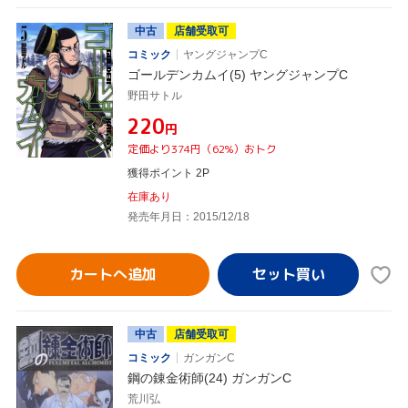
中古
店舗受取可
コミック
ヤングジャンプC
ゴールデンカムイ(5) ヤングジャンプC
野田サトル
¥220
円
定価より374円（62%）おトク
獲得ポイント 2P
在庫あり
発売年月日：2015/12/18
カートへ追加
中古
店舗受取可
コミック
ガンガンC
鋼の錬金術師(24) ガンガンC
荒川弘