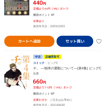
¥440
円
定価より44円（9%）おトク
獲得ポイント 4P
在庫あり
発売年月日：2003/10/03
カートへ追加
中古
店舗受取可
コミック
ビッグC
チ。 ―地球の運動について―(第4集) ビッグC
魚豊
¥660
円
定価より110円（14%）おトク
獲得ポイント 6P
在庫わずか
ご注文はお早めに
発売年月日：2021/06/30