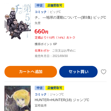
中古
店舗受取可
コミック
ビッグC
チ。 ―地球の運動について―(第5集) ビッグC
魚豊
¥660
円
定価より110円（14%）おトク
獲得ポイント 6P
在庫わずか
ご注文はお早めに
発売年月日：2021/09/30
カートへ追加
中古
店舗受取可
コミック
ジャンプC
HUNTER×HUNTER(18) ジャンプC
冨樫義博