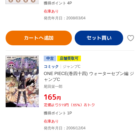
獲得ポイント 4P
在庫あり
発売年月日：2008/03/04
カートへ追加
中古
店舗受取可
コミック
ジャンプC
ONE PIECE(巻四十四) ウォーターセブン編 ジ
ャンプC
尾田栄一郎
¥165
円
定価より319円（65%）おトク
獲得ポイント 1P
在庫あり
発売年月日：2006/12/04