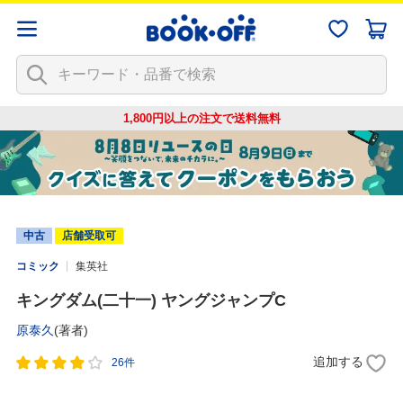
1,800円以上の注文で
送料無料
中古
店舗受取可
コミック
集英社
キングダム(二十一) ヤングジャンプC
原泰久
(著者)
追加する
26件