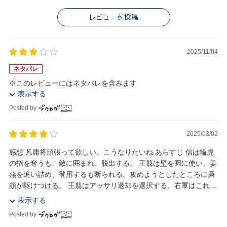
レビューを投稿
2025/11/04
ネタバレ
※このレビューにはネタバレを含みます
表示する
Posted by
2025/03/02
感想 凡庸将頑張って欲しい。こうなりたいね あらすじ 信は輪虎
の指を奪うも、敵に囲まれ、脱出する。 王翦は壁を囮に使い、姜
燕を追い詰め、登用するも断られる。攻めようとしたところに廉
頗が駆けつける。 王翦はアッサリ退却を選択する。右軍はこれで
死に軍となった。 廉頗は蒙驁の...
表示する
Posted by