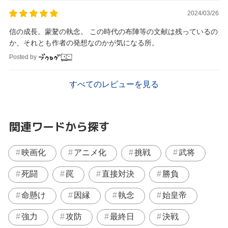
2024/03/26
信の成長。蒙驁の執念。 この時代の布陣等の文献は残っているの
か、それとも作者の発想なのかが気になる所。
Posted by
すべてのレビューを見る
関連ワードから探す
映画化
アニメ化
挑戦
武将
死闘
罠
直接対決
勝負
命懸け
因縁
執念
始皇帝
強力
攻防
最終日
決戦