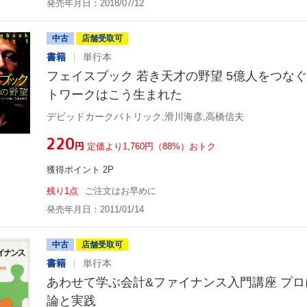
発売年月日：2018/07/12
中古
店舗受取可
書籍
単行本
フェイスブック 若き天才の野望 5億人をつな
トワークはこう生まれた
デビッドカークパトリック,滑川海彦,高橋信夫
¥220
円
定価より1,760円（88%）おトク
獲得ポイント 2P
残り1点
ご注文はお早めに
発売年月日：2011/01/14
中古
店舗受取可
書籍
単行本
あわせて学ぶ会計&ファイナンス入門講座 プ
論と実践