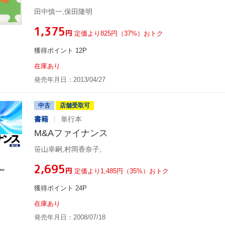
田中慎一,保田隆明
¥1,375
円
定価より825円（37%）おトク
獲得ポイント 12P
在庫あり
発売年月日：2013/04/27
中古
店舗受取可
書籍
単行本
M&Aファイナンス
笹山幸嗣,村岡香奈子,
¥2,695
円
定価より1,485円（35%）おトク
獲得ポイント 24P
在庫あり
発売年月日：2008/07/18