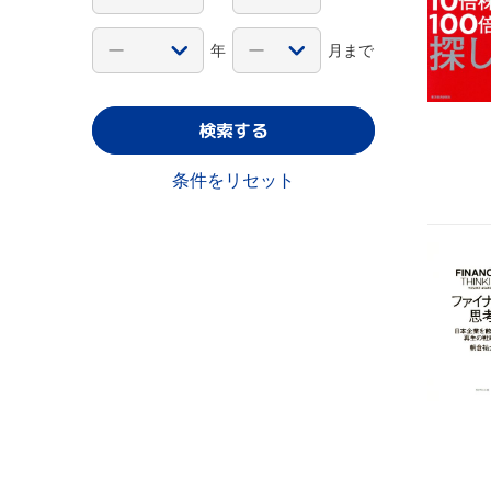
年
月まで
検索する
条件をリセット