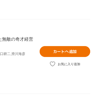
た無敵の奇才経営
カートへ追加
井口耕二,滑川海彦
お気に入り追加