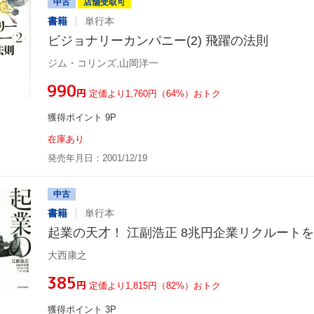
中古
店舗受取可
書籍
単行本
ビジョナリーカンパニー(2) 飛躍の法則
ジム・コリンズ,山岡洋一
¥990
円
定価より1,760円（64%）おトク
獲得ポイント 9P
在庫あり
発売年月日：2001/12/19
中古
書籍
単行本
起業の天才！ 江副浩正 8兆円企業リクルート
大西康之
¥385
円
定価より1,815円（82%）おトク
獲得ポイント 3P