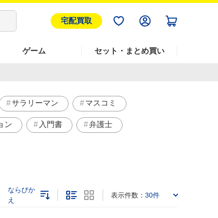
宅配買取
ゲーム
セット・まとめ買い
サラリーマン
マスコミ
ョン
入門書
弁護士
ならびか
表示件数：
30件
え