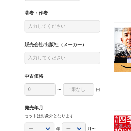
著者・作者
販売会社/出版社（メーカー）
中古価格
〜
円
発売年月
セットは対象外となります
年
月〜