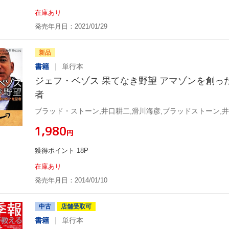
在庫あり
発売年月日：2021/01/29
新品
書籍
単行本
ジェフ・ベゾス 果てなき野望 アマゾンを創っ
者
ブラッド・ストーン,井口耕二,滑川海彦,ブラッドストーン,
¥1,980
円
獲得ポイント 18P
在庫あり
発売年月日：2014/01/10
中古
店舗受取可
書籍
単行本