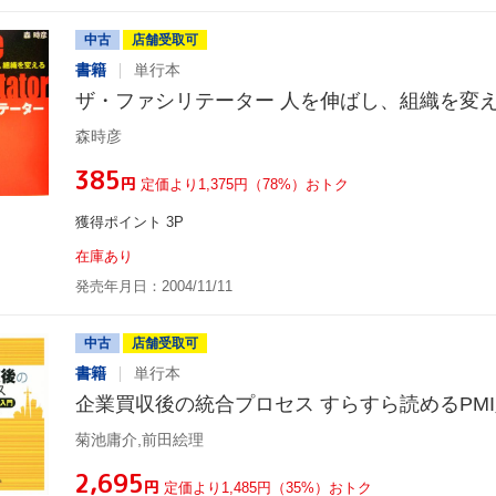
中古
店舗受取可
書籍
単行本
ザ・ファシリテーター 人を伸ばし、組織を変
森時彦
¥385
円
定価より1,375円（78%）おトク
獲得ポイント 3P
在庫あり
発売年月日：2004/11/11
中古
店舗受取可
書籍
単行本
企業買収後の統合プロセス すらすら読めるPM
菊池庸介,前田絵理
¥2,695
円
定価より1,485円（35%）おトク