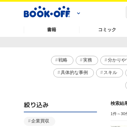
書籍
コミック
戦略
実務
分かりや
具体的な事例
スキル
絞り込み
検索結
1件～30
企業買収