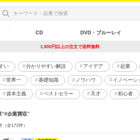
CD
DVD・ブルーレイ
1,800円以上の注文で
送料無料
すい
分かりやすい解説
アイデア
起業
世界一
基礎知識
ノウハウ
イノベーシ
資本主義
ベストセラー
天才
初心者
果
#企業買収
件（全172件）