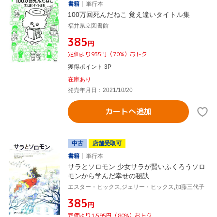
書籍
単行本
100万回死んだねこ 覚え違いタイトル集
福井県立図書館
¥385
円
定価より935円（70%）おトク
獲得ポイント 3P
在庫あり
発売年月日：2021/10/20
カートへ追加
中古
店舗受取可
書籍
単行本
サラとソロモン 少女サラが賢いふくろうソロ
モンから学んだ幸せの秘訣
エスター・ヒックス,ジェリー・ヒックス,加藤三代子
¥385
円
定価より1,595円（80%）おトク