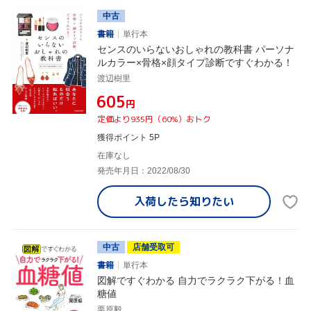
中古
書籍
単行本
センスのいらないおしゃれの教科書 パーソナ
ルカラー×骨格×顔タイプ診断ですぐわかる！
渡辺樹里
¥605
円
定価より935円（60%）おトク
獲得ポイント 5P
在庫なし
発売年月日：2022/08/30
入荷したら
知りたい
中古
店舗受取可
書籍
単行本
図解ですぐわかる 自力でラクラク下がる！血
糖値
栗原毅