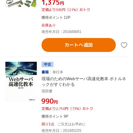
¥1,375
円
定価より385円（21%）おトク
獲得ポイント 12P
在庫あり
発売年月日：2018/08/01
カートへ追加
中古
書籍
単行本
現場のためのWebサーバ高速化教本 ボトルネ
ックがすぐわかる
窪田優
¥990
円
定価より2,750円（73%）おトク
獲得ポイント 9P
残り1点
ご注文はお早めに
発売年月日：2019/02/25