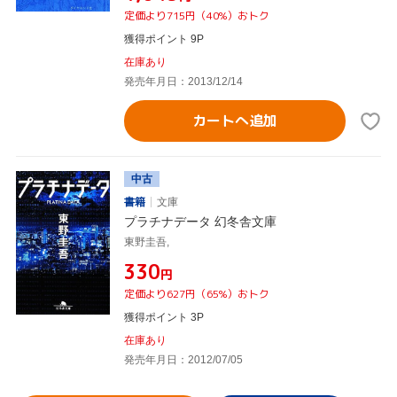
定価より715円（40%）おトク
獲得ポイント 9P
在庫あり
発売年月日：2013/12/14
カートへ追加
中古
書籍
文庫
プラチナデータ 幻冬舎文庫
東野圭吾,
¥330
円
定価より627円（65%）おトク
獲得ポイント 3P
在庫あり
発売年月日：2012/07/05