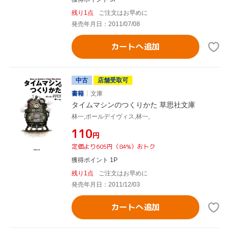
残り1点
ご注文はお早めに
発売年月日：2011/07/08
カートへ追加
中古
店舗受取可
書籍
文庫
タイムマシンのつくりかた 草思社文庫
林一,ポールデイヴィス,林一,
¥110
円
定価より605円（84%）おトク
獲得ポイント 1P
残り1点
ご注文はお早めに
発売年月日：2011/12/03
カートへ追加