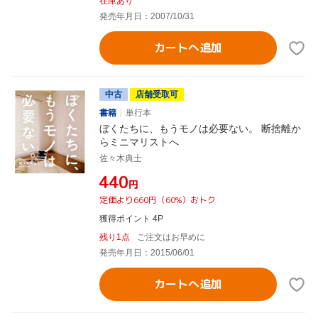
在庫あり
発売年月日：2007/10/31
カートへ追加
中古
店舗受取可
書籍
単行本
ぼくたちに、もうモノは必要ない。 断捨離か
らミニマリストへ
佐々木典士
¥440
円
定価より660円（60%）おトク
獲得ポイント 4P
残り1点
ご注文はお早めに
発売年月日：2015/06/01
カートへ追加