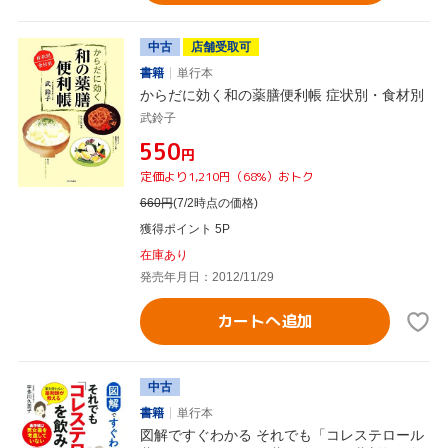
中古
店舗受取可
書籍
単行本
からだに効く和の薬膳便利帳 症状別・食材別
武鈴子
¥550
円
定価より1,210円（68%）おトク
660
円
(7/2時点の価格)
獲得ポイント 5P
在庫あり
発売年月日：2012/11/29
カートへ追加
中古
書籍
単行本
図解ですぐわかる それでも「コレステロール