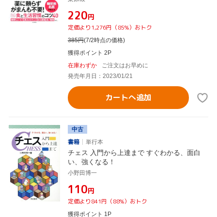
¥220
円
定価より1,276円（85%）おトク
385
円
(7/2時点の価格)
獲得ポイント 2P
在庫わずか
ご注文はお早めに
発売年月日：2023/01/21
カートへ追加
中古
書籍
単行本
チェス 入門から上達まで すぐわかる、面白
い、強くなる！
小野田博一
¥110
円
定価より841円（88%）おトク
獲得ポイント 1P