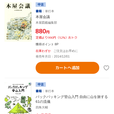
中古
書籍
単行本
本屋会議
本屋図鑑編集部
¥880
円
定価より990円（52%）おトク
獲得ポイント 8P
在庫わずか
ご注文はお早めに
発売年月日：2014/12/01
カートへ追加
中古
書籍
単行本
バックパッキング登山入門 自由に山を旅する
61の流儀
四角大輔