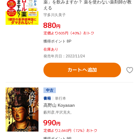
薬」を飲みますか？ 薬を使わない薬剤師が教
える
宇多川久美子
¥880
円
定価より605円（40%）おトク
獲得ポイント 8P
在庫あり
発売年月日：2022/11/24
カートへ追加
中古
書籍
単行本
高野山 Koyasan
藪邦彦,半沢克夫,
¥990
円
定価より2,640円（72%）おトク
獲得ポイント 9P