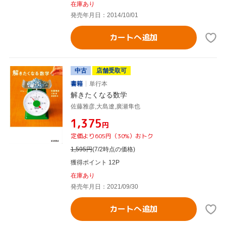
在庫あり
発売年月日：2014/10/01
カートへ追加
中古
店舗受取可
書籍
単行本
解きたくなる数学
佐藤雅彦,大島遼,廣瀬隼也
¥1,375
円
定価より605円（30%）おトク
1,595
円
(7/2時点の価格)
獲得ポイント 12P
在庫あり
発売年月日：2021/09/30
カートへ追加