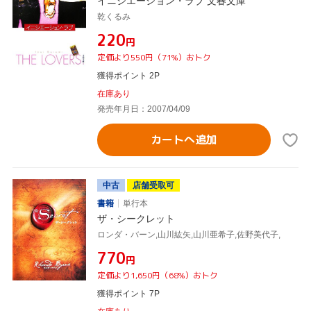
イニシエーション・ラブ 文春文庫
乾くるみ
¥220
円
定価より550円（71%）おトク
獲得ポイント 2P
在庫あり
発売年月日：2007/04/09
カートへ追加
中古
店舗受取可
書籍
単行本
ザ・シークレット
ロンダ・バーン,山川紘矢,山川亜希子,佐野美代子,
¥770
円
定価より1,650円（68%）おトク
獲得ポイント 7P