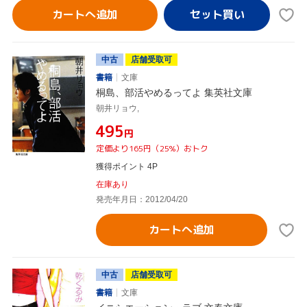
カートへ追加
中古
店舗受取可
書籍
文庫
桐島、部活やめるってよ 集英社文庫
朝井リョウ,
¥495
円
定価より165円（25%）おトク
獲得ポイント 4P
在庫あり
発売年月日：2012/04/20
カートへ追加
中古
店舗受取可
書籍
文庫