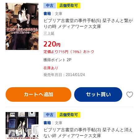
中古
店舗受取可
書籍
文庫
ビブリア古書堂の事件手帖(5) 栞子さんと繋が
りの時 メディアワークス文庫
三上延
¥220
円
定価より715円（76%）おトク
獲得ポイント 2P
在庫あり
発売年月日：2014/01/24
カートへ追加
中古
店舗受取可
書籍
文庫
ビブリア古書堂の事件手帖(3) 栞子さんと消え
ない絆 メディアワークス文庫