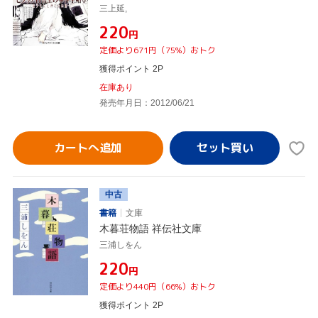
三上延,
¥220
円
定価より671円（75%）おトク
獲得ポイント 2P
在庫あり
発売年月日：2012/06/21
カートへ追加
中古
書籍
文庫
木暮荘物語 祥伝社文庫
三浦しをん
¥220
円
定価より440円（66%）おトク
獲得ポイント 2P