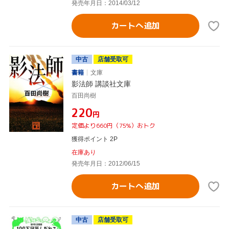
発売年月日：2014/03/12
カートへ追加
中古
店舗受取可
書籍
文庫
影法師 講談社文庫
百田尚樹
¥220
円
定価より660円（75%）おトク
獲得ポイント 2P
在庫あり
発売年月日：2012/06/15
カートへ追加
中古
店舗受取可