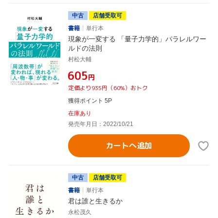
中古
店舗受取可
書籍
単行本
現象が一変する 「量子力学的」パラレルワー
ルドの法則
村松大輔
¥605
円
定価より935円（60%）おトク
獲得ポイント 5P
在庫あり
発売年月日：2022/10/21
カートへ追加
中古
店舗受取可
書籍
単行本
君は誰と生きるか
永松茂久