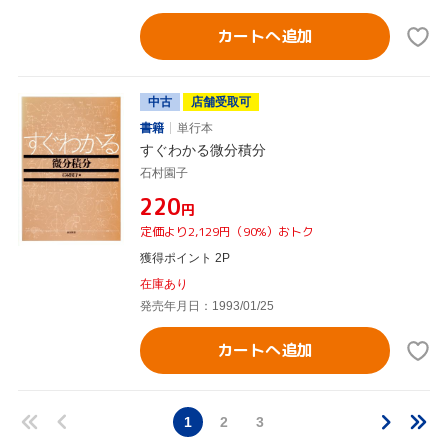
カートへ追加
中古
店舗受取可
書籍
単行本
すぐわかる微分積分
石村園子
¥220
円
定価より2,129円（90%）おトク
獲得ポイント 2P
在庫あり
発売年月日：1993/01/25
カートへ追加
1
2
3