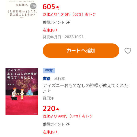
¥605
円
定価より1,045円（63%）おトク
獲得ポイント 5P
在庫あり
発売年月日：2022/10/21
カートへ追加
中古
書籍
単行本
ディズニーおもてなしの神様が教えてくれた
こと
鎌田洋
¥220
円
定価より990円（81%）おトク
獲得ポイント 2P
在庫あり