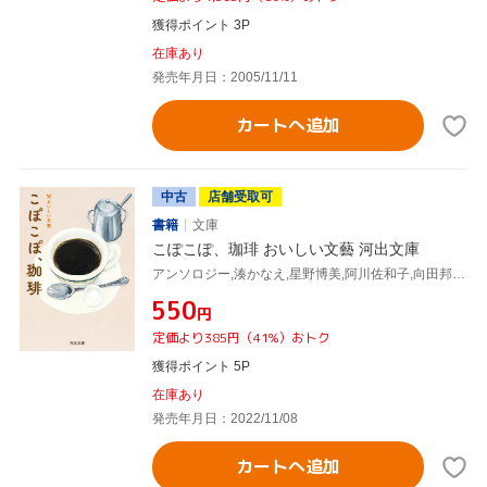
獲得ポイント 3P
在庫あり
発売年月日：2005/11/11
カートへ追加
中古
店舗受取可
書籍
文庫
こぽこぽ、珈琲 おいしい文藝 河出文庫
アンソロジー,湊かなえ,星野博美,阿川佐和子,向田邦子,村上春樹
¥550
円
定価より385円（41%）おトク
獲得ポイント 5P
在庫あり
発売年月日：2022/11/08
カートへ追加