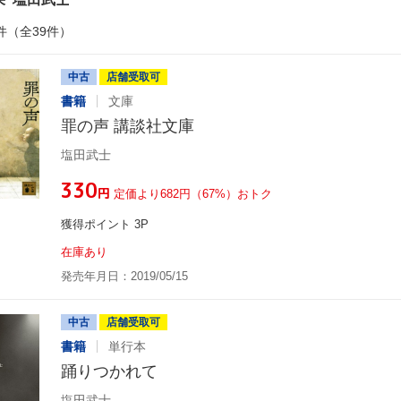
件（全39件）
中古
店舗受取可
書籍
文庫
罪の声 講談社文庫
塩田武士
¥330
円
定価より682円（67%）おトク
獲得ポイント 3P
在庫あり
発売年月日：2019/05/15
中古
店舗受取可
書籍
単行本
踊りつかれて
塩田武士