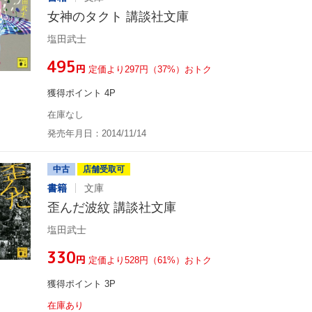
女神のタクト 講談社文庫
塩田武士
¥495
円
定価より297円（37%）おトク
獲得ポイント 4P
在庫なし
発売年月日：2014/11/14
中古
店舗受取可
書籍
文庫
歪んだ波紋 講談社文庫
塩田武士
¥330
円
定価より528円（61%）おトク
獲得ポイント 3P
在庫あり