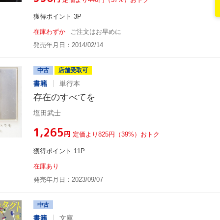
獲得ポイント 3P
在庫わずか
ご注文はお早めに
発売年月日：2014/02/14
中古
店舗受取可
書籍
単行本
存在のすべてを
塩田武士
¥1,265
円
定価より825円（39%）おトク
獲得ポイント 11P
在庫あり
発売年月日：2023/09/07
中古
書籍
文庫