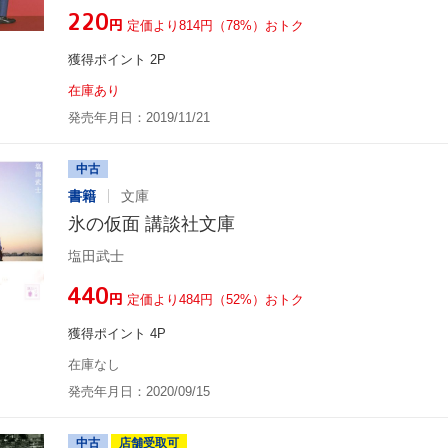
¥220
円
定価より814円（78%）おトク
獲得ポイント 2P
在庫あり
発売年月日：2019/11/21
中古
書籍
文庫
氷の仮面 講談社文庫
塩田武士
¥440
円
定価より484円（52%）おトク
獲得ポイント 4P
在庫なし
発売年月日：2020/09/15
中古
店舗受取可