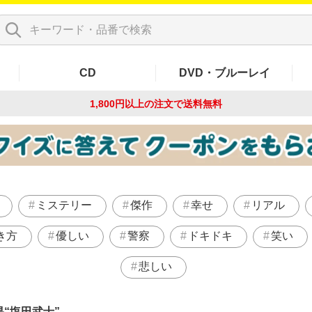
CD
DVD・ブルーレイ
1,800円以上の注文で
送料無料
ミステリー
傑作
幸せ
リアル
き方
優しい
警察
ドキドキ
笑い
悲しい
果
塩田武士