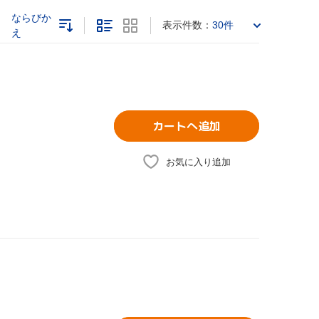
ならびか
表示件数：
30件
え
カートへ追加
お気に入り追加