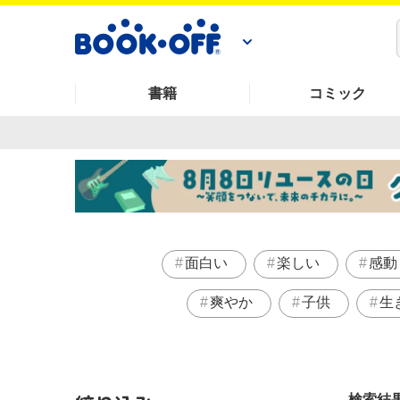
書籍
コミック
面白い
楽しい
感動
爽やか
子供
生
検索結