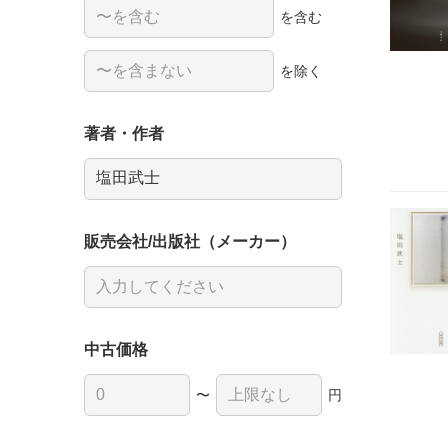
を含む
を除く
著者・作者
販売会社/出版社（メーカー）
中古価格
〜
円