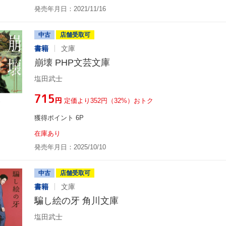
発売年月日：2021/11/16
中古
店舗受取可
書籍
文庫
崩壊 PHP文芸文庫
塩田武士
¥715
円
定価より352円（32%）おトク
獲得ポイント 6P
在庫あり
発売年月日：2025/10/10
中古
店舗受取可
書籍
文庫
騙し絵の牙 角川文庫
塩田武士