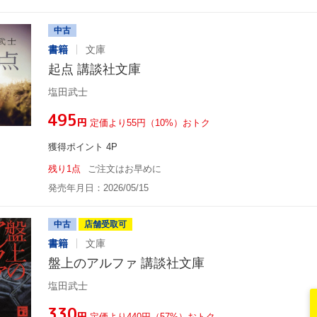
中古
書籍
文庫
起点 講談社文庫
塩田武士
¥495
円
定価より55円（10%）おトク
獲得ポイント 4P
残り1点
ご注文はお早めに
発売年月日：2026/05/15
中古
店舗受取可
書籍
文庫
盤上のアルファ 講談社文庫
塩田武士
¥330
円
定価より440円（57%）おトク