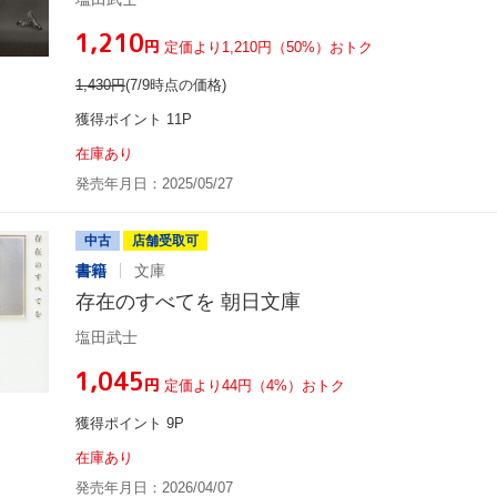
¥1,210
円
定価より1,210円（50%）おトク
1,430
円
(7/9時点の価格)
獲得ポイント 11P
在庫あり
発売年月日：2025/05/27
中古
店舗受取可
書籍
文庫
存在のすべてを 朝日文庫
塩田武士
¥1,045
円
定価より44円（4%）おトク
獲得ポイント 9P
在庫あり
発売年月日：2026/04/07