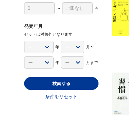
〜
円
発売年月
セットは対象外となります
年
月〜
年
月まで
検索する
条件をリセット