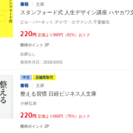
書籍
文庫
スタンフォード式 人生デザイン講座 ハヤカワ
ビル・バーネット,デイヴ・エヴァンス,千葉敏生
¥220
円
定価より990円（81%）おトク
獲得ポイント 2P
在庫なし
発売年月日：2019/10/03
中古
店舗受取可
書籍
文庫
整える習慣 日経ビジネス人文庫
小林弘幸
¥220
円
定価より660円（75%）おトク
獲得ポイント 2P