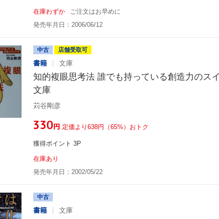
在庫わずか
ご注文はお早めに
発売年月日：2006/06/12
中古
店舗受取可
書籍
文庫
知的複眼思考法 誰でも持っている創造力のスイ
文庫
苅谷剛彦
¥330
円
定価より638円（65%）おトク
獲得ポイント 3P
在庫あり
発売年月日：2002/05/22
中古
書籍
文庫