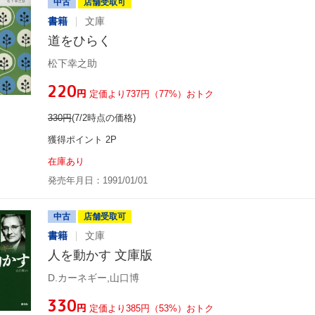
中古
店舗受取可
書籍
文庫
道をひらく
松下幸之助
¥220
円
定価より737円（77%）おトク
330
円
(7/2時点の価格)
獲得ポイント 2P
在庫あり
発売年月日：1991/01/01
中古
店舗受取可
書籍
文庫
人を動かす 文庫版
D.カーネギー,山口博
¥330
円
定価より385円（53%）おトク