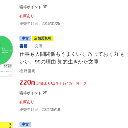
獲得ポイント 3P
在庫あり
発売年月日：2016/01/25
中古
店舗受取可
書籍
文庫
仕事も人間関係もうまくいく 放っておく力 も
いい、99の理由 知的生きかた文庫
枡野俊明
¥220
円
定価より627円（74%）おトク
獲得ポイント 2P
在庫あり
発売年月日：2021/05/19
中古