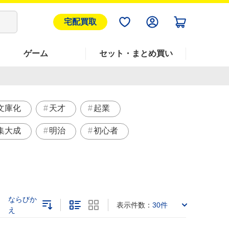
宅配買取
ゲーム
セット・まとめ買い
文庫化
天才
起業
集大成
明治
初心者
ならびか
表示件数：
30件
え