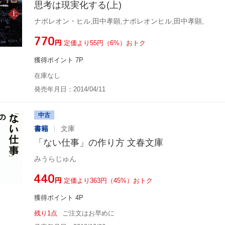
思考は現実化する(上)
ナポレオン・ヒル,田中孝顕,ナポレオンヒル,田中孝顕,
¥770
円
定価より55円（6%）おトク
獲得ポイント 7P
在庫なし
発売年月日：2014/04/11
中古
書籍
文庫
「ない仕事」の作り方 文春文庫
みうらじゅん
¥440
円
定価より363円（45%）おトク
獲得ポイント 4P
残り1点
ご注文はお早めに