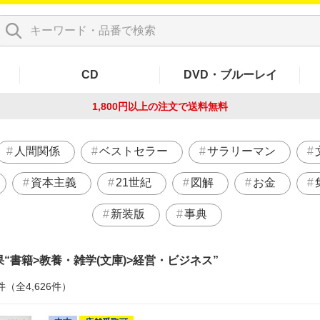
CD
DVD・ブルーレイ
1,800円以上の注文で
送料無料
人間関係
ベストセラー
サラリーマン
資本主義
21世紀
図解
お金
新装版
事典
果
書籍>教養・雑学(文庫)>経営・ビジネス
件（全4,626件）