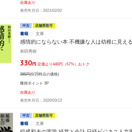
在庫あり
発売年月日：2021/02/02
中古
店舗受取可
書籍
文庫
感情的にならない本 不機嫌な人は幼稚に見える 
和田秀樹
¥330
円
定価より440円（57%）おトク
385
円
(6/25時点の価格)
獲得ポイント 3P
在庫あり
発売年月日：2020/03/13
中古
店舗受取可
書籍
文庫
稲盛和夫の実学 経営と会計 日経ビジネス人文