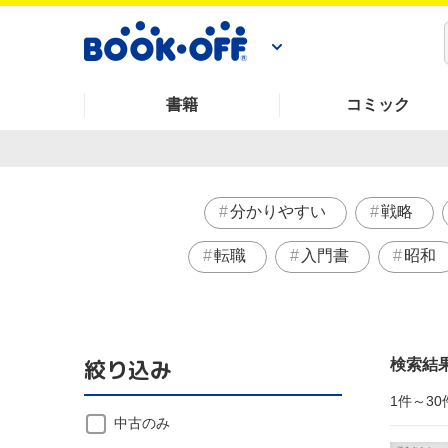
書籍
コミック
分かりやすい
戦略
転職
入門書
昭和
絞り込み
検索結
1件～30
中古のみ