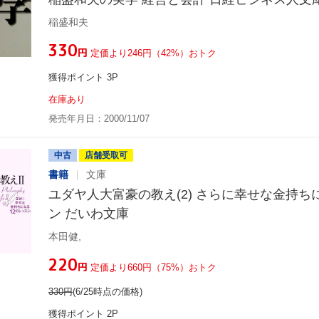
稲盛和夫
¥330
円
定価より246円（42%）おトク
獲得ポイント 3P
在庫あり
発売年月日：2000/11/07
中古
店舗受取可
書籍
文庫
ユダヤ人大富豪の教え(2) さらに幸せな金持ち
ン だいわ文庫
本田健,
¥220
円
定価より660円（75%）おトク
330
円
(6/25時点の価格)
獲得ポイント 2P