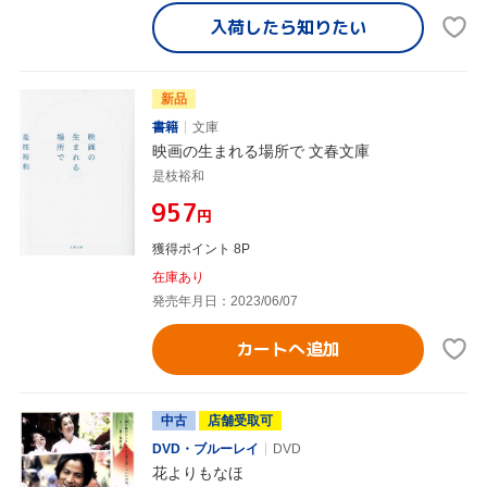
入荷したら
知りたい
新品
書籍
文庫
映画の生まれる場所で 文春文庫
是枝裕和
¥957
円
獲得ポイント 8P
在庫あり
発売年月日：2023/06/07
カートへ追加
中古
店舗受取可
DVD・ブルーレイ
DVD
花よりもなほ