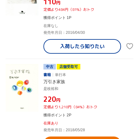
¥110
円
定価より484円（81%）おトク
獲得ポイント 1P
在庫なし
発売年月日：2016/04/30
入荷したら
知りたい
中古
店舗受取可
書籍
単行本
万引き家族
是枝裕和
¥220
円
定価より1,210円（84%）おトク
獲得ポイント 2P
在庫あり
発売年月日：2018/05/28