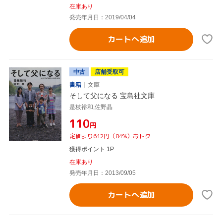
在庫あり
発売年月日：2019/04/04
カートへ追加
中古
店舗受取可
書籍
文庫
そして父になる 宝島社文庫
是枝裕和,佐野晶
¥110
円
定価より612円（84%）おトク
獲得ポイント 1P
在庫あり
発売年月日：2013/09/05
カートへ追加