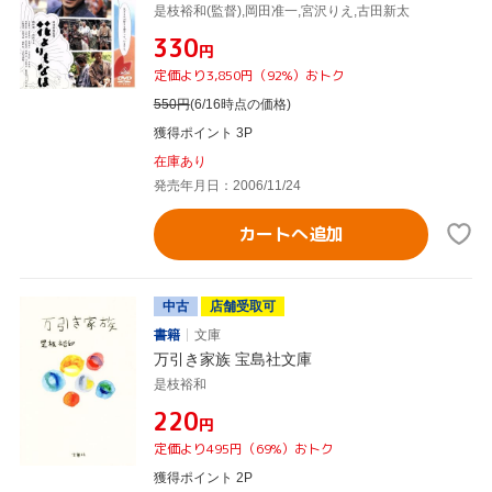
是枝裕和(監督),岡田准一,宮沢りえ,古田新太
¥330
円
定価より3,850円（92%）おトク
550
円
(6/16時点の価格)
獲得ポイント 3P
在庫あり
発売年月日：2006/11/24
カートへ追加
中古
店舗受取可
書籍
文庫
万引き家族 宝島社文庫
是枝裕和
¥220
円
定価より495円（69%）おトク
獲得ポイント 2P