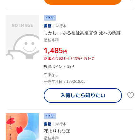
中古
書籍
単行本
しかし… ある福祉高級官僚 死への軌跡
是枝裕和
¥1,485
円
定価より331円（18%）おトク
獲得ポイント 13P
在庫なし
発売年月日：1992/12/05
入荷したら
知りたい
中古
書籍
単行本
花よりもなほ
是枝裕和