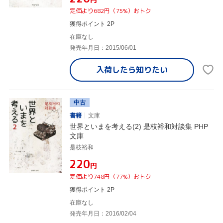
定価より682円（75%）おトク
獲得ポイント 2P
在庫なし
発売年月日：2015/06/01
入荷したら
知りたい
中古
書籍
文庫
世界といまを考える(2) 是枝裕和対談集 PHP
文庫
是枝裕和
¥220
円
定価より748円（77%）おトク
獲得ポイント 2P
在庫なし
発売年月日：2016/02/04