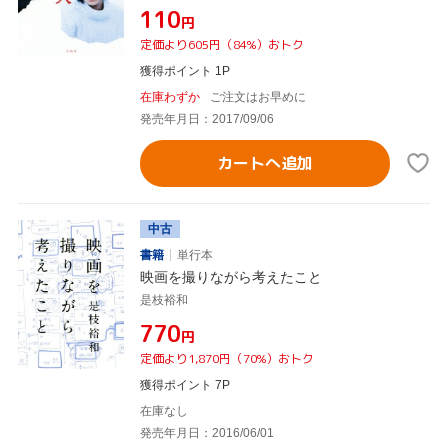
¥110
円
定価より605円（84%）おトク
獲得ポイント 1P
在庫わずか
ご注文はお早めに
発売年月日：2017/09/06
カートへ追加
中古
書籍
単行本
映画を撮りながら考えたこと
是枝裕和
¥770
円
定価より1,870円（70%）おトク
獲得ポイント 7P
在庫なし
発売年月日：2016/06/01