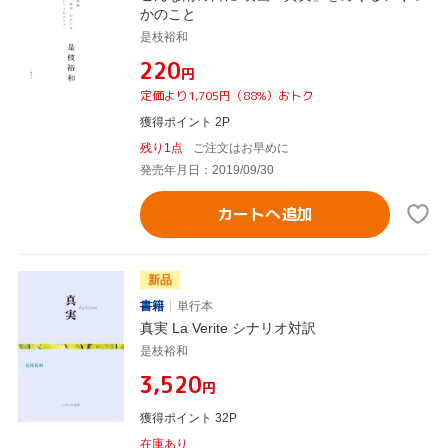
かのこと
是枝裕和
¥220
円
定価より1,705円（88%）おトク
獲得ポイント 2P
残り1点
ご注文はお早めに
発売年月日：2019/09/30
カートへ追加
新品
書籍
単行本
真実 La Verite シナリオ対訳
是枝裕和
¥3,520
円
獲得ポイント 32P
在庫あり