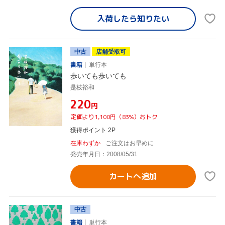
入荷したら
知りたい
中古
店舗受取可
書籍
単行本
歩いても歩いても
是枝裕和
¥220
円
定価より1,100円（83%）おトク
獲得ポイント 2P
在庫わずか
ご注文はお早めに
発売年月日：2008/05/31
カートへ追加
中古
書籍
単行本