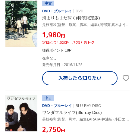
中古
DVD・ブルーレイ
DVD
海よりもまだ深く(特装限定版)
是枝裕和(監督、原案、脚本、編集),阿部寛,真木よう子,小林聡美,ハナレグミ(音楽)
¥1,980
円
定価より4,620円（70%）おトク
獲得ポイント 18P
在庫なし
発売年月日：2016/11/25
入荷したら
知りたい
中古
DVD・ブルーレイ
BLU-RAY DISC
ワンダフルライフ(Blu-ray Disc)
是枝裕和(監督、脚本、編集),ARATA(井浦新),小田エリカ,寺島進,笠松泰洋(音楽)
¥2,750
円