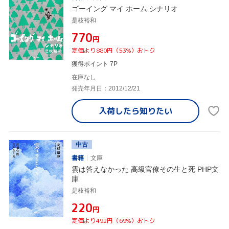
ゴーイング マイ ホーム シナリオ
是枝裕和
¥770
円
定価より880円（53%）おトク
獲得ポイント 7P
在庫なし
発売年月日：2012/12/21
入荷したら
知りたい
中古
書籍
文庫
雲は答えなかった 高級官僚その生と死 PHP文
庫
是枝裕和
¥220
円
定価より492円（69%）おトク