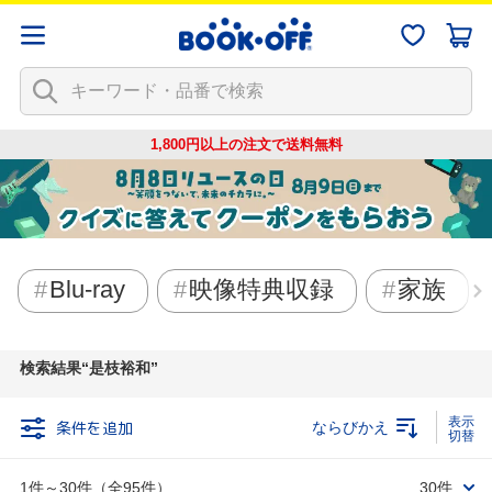
1,800円以上の注文で
送料無料
Blu-ray
映像特典収録
家族
検索結果
是枝裕和
条件を追加
ならびかえ
1件～30件（全95件）
30件