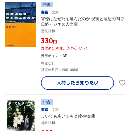
中古
書籍
文庫
官僚はなぜ死を選んだのか 現実と理想の間で
日経ビジネス人文庫
是枝裕和
¥330
円
定価より382円（53%）おトク
獲得ポイント 3P
在庫なし
発売年月日：2001/06/01
入荷したら
知りたい
中古
書籍
文庫
歩いても歩いても 幻冬舎文庫
是枝裕和