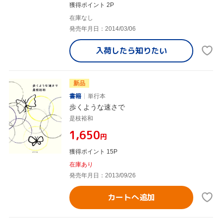
獲得ポイント 2P
在庫なし
発売年月日：2014/03/06
入荷したら
知りたい
新品
書籍
単行本
歩くような速さで
是枝裕和
¥1,650
円
獲得ポイント 15P
在庫あり
発売年月日：2013/09/26
カートへ追加