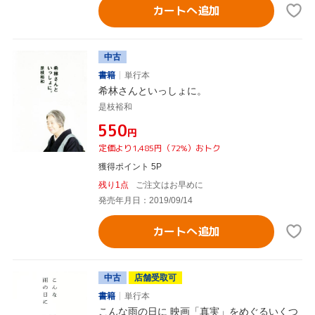
カートへ追加
中古
書籍
単行本
希林さんといっしょに。
是枝裕和
¥550
円
定価より1,485円（72%）おトク
獲得ポイント 5P
残り1点
ご注文はお早めに
発売年月日：2019/09/14
カートへ追加
中古
店舗受取可
書籍
単行本
こんな雨の日に 映画「真実」をめぐるいくつ