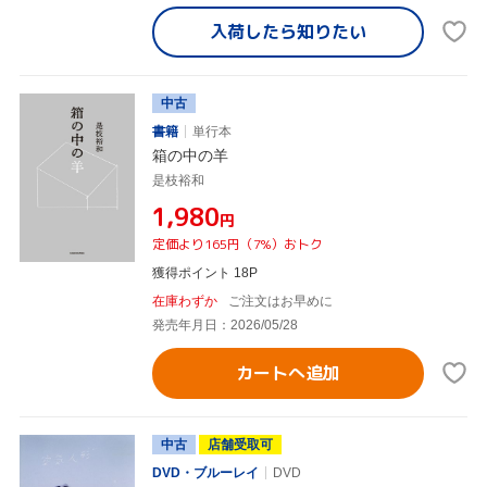
入荷したら
知りたい
中古
書籍
単行本
箱の中の羊
是枝裕和
¥1,980
円
定価より165円（7%）おトク
獲得ポイント 18P
在庫わずか
ご注文はお早めに
発売年月日：2026/05/28
カートへ追加
中古
店舗受取可
DVD・ブルーレイ
DVD