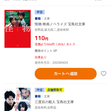
中古
書籍
文庫
怪物 映画ノベライズ 宝島社文庫
佐野晶,坂元裕二,是枝裕和
¥110
円
定価より660円（85%）おトク
獲得ポイント 1P
在庫あり
発売年月日：2023/04/24
カートへ追加
中古
店舗受取可
書籍
文庫
三度目の殺人 宝島社文庫
是枝裕和,佐野晶