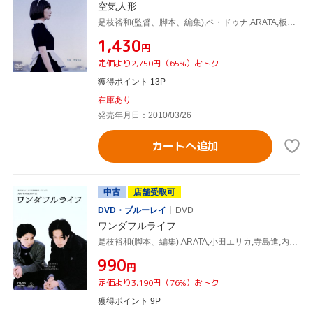
空気人形
是枝裕和(監督、脚本、編集),ペ・ドゥナ,ARATA,板尾創路,業田良家(原作),world's end girlfriend(音楽)
¥1,430
円
定価より2,750円（65%）おトク
獲得ポイント 13P
在庫あり
発売年月日：2010/03/26
カートへ追加
中古
店舗受取可
DVD・ブルーレイ
DVD
ワンダフルライフ
是枝裕和(脚本、編集),ARATA,小田エリカ,寺島進,内藤剛志,谷啓,伊勢谷友介,笠松泰洋
¥990
円
定価より3,190円（76%）おトク
獲得ポイント 9P