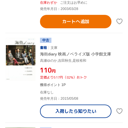
在庫わずか
ご注文はお早めに
発売年月日：2003/03/28
カートへ追加
中古
書籍
文庫
海街diary 映画ノベライズ版 小学館文庫
高瀬ゆのか,吉田秋生,是枝裕和
¥110
円
定価より517円（82%）おトク
獲得ポイント 1P
在庫なし
発売年月日：2015/05/08
入荷したら
知りたい