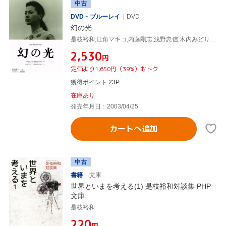
中古
DVD・ブルーレイ
DVD
幻の光
是枝裕和,江角マキコ,内藤剛志,浅野忠信,木内みどり,柄本明,赤井英和,宮本輝
¥2,530
円
定価より1,650円（39%）おトク
獲得ポイント 23P
在庫あり
発売年月日：2003/04/25
カートへ追加
中古
書籍
文庫
世界といまを考える(1) 是枝裕和対談集 PHP
文庫
是枝裕和
¥220
円