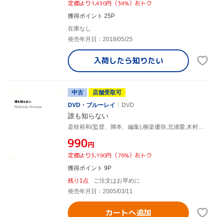
定価より1,430円（34%）おトク
獲得ポイント 25P
在庫なし
発売年月日：2018/05/25
入荷したら
知りたい
中古
店舗受取可
DVD・ブルーレイ
DVD
誰も知らない
是枝裕和(監督、脚本、編集),柳楽優弥,北浦愛,木村飛影,清水萌々子,韓英恵,YOU,平泉成
¥990
円
定価より3,190円（76%）おトク
獲得ポイント 9P
残り1点
ご注文はお早めに
発売年月日：2005/03/11
カートへ追加