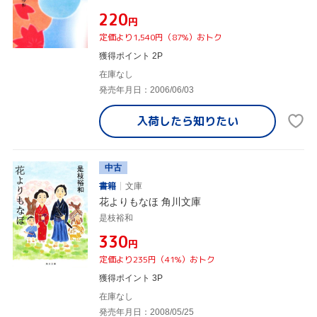
¥220
円
定価より1,540円（87%）おトク
獲得ポイント 2P
在庫なし
発売年月日：2006/06/03
入荷したら
知りたい
中古
書籍
文庫
花よりもなほ 角川文庫
是枝裕和
¥330
円
定価より235円（41%）おトク
獲得ポイント 3P
在庫なし
発売年月日：2008/05/25