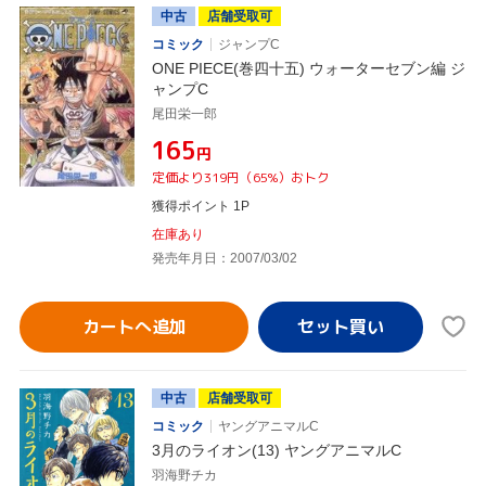
中古
店舗受取可
コミック
ジャンプC
ONE PIECE(巻四十五) ウォーターセブン編 ジ
ャンプC
尾田栄一郎
¥165
円
定価より319円（65%）おトク
獲得ポイント 1P
在庫あり
発売年月日：2007/03/02
カートへ追加
中古
店舗受取可
コミック
ヤングアニマルC
3月のライオン(13) ヤングアニマルC
羽海野チカ