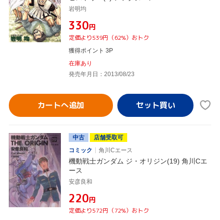
岩明均
¥330
円
定価より539円（62%）おトク
獲得ポイント 3P
在庫あり
発売年月日：2013/08/23
カートへ追加
中古
店舗受取可
コミック
角川Cエース
機動戦士ガンダム ジ・オリジン(19) 角川Cエ
ース
安彦良和
¥220
円
定価より572円（72%）おトク