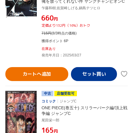
俺を放ってくれない件 ヤングチャンピオンC
乍藤和樹,佐賀崎しげる,鍋島テツヒロ
¥660
円
定価より132円（16%）おトク
715
円
(8/3時点の価格)
獲得ポイント 6P
在庫あり
発売年月日：2025/03/27
カートへ追加
中古
店舗受取可
コミック
ジャンプC
ONE PIECE(巻五十) スリラーバーク編/頂上戦
争編 ジャンプC
尾田栄一郎
¥165
円