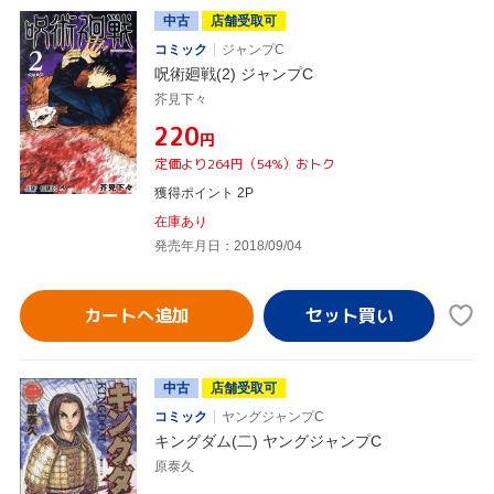
中古
店舗受取可
コミック
ジャンプC
呪術廻戦(2) ジャンプC
芥見下々
¥220
円
定価より264円（54%）おトク
獲得ポイント 2P
在庫あり
発売年月日：2018/09/04
カートへ追加
中古
店舗受取可
コミック
ヤングジャンプC
キングダム(二) ヤングジャンプC
原泰久