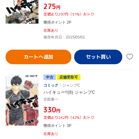
¥275
円
定価より297円（51%）おトク
獲得ポイント 2P
在庫あり
発売年月日：2015/05/01
カートへ追加
中古
店舗受取可
コミック
ジャンプC
ハイキュー!!(8) ジャンプC
古舘春一
¥330
円
定価より242円（42%）おトク
獲得ポイント 3P
在庫あり