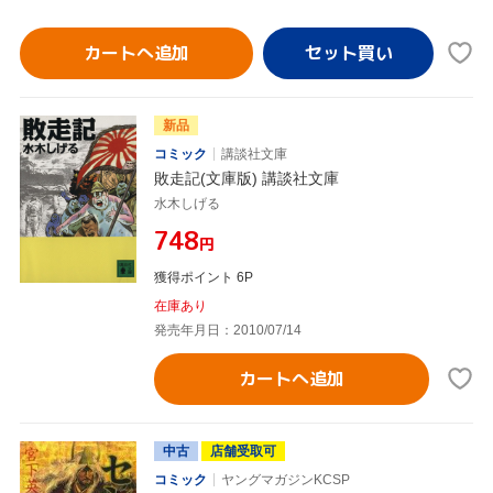
カートへ追加
新品
コミック
講談社文庫
敗走記(文庫版) 講談社文庫
水木しげる
¥748
円
獲得ポイント 6P
在庫あり
発売年月日：2010/07/14
カートへ追加
中古
店舗受取可
コミック
ヤングマガジンKCSP