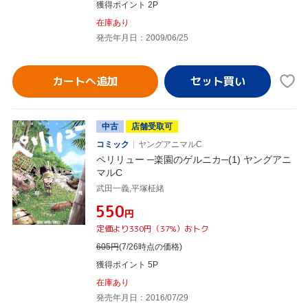
獲得ポイント 2P
在庫あり
発売年月日：2009/06/25
カートへ追加
中古
店舗受取可
コミック
ヤングアニマルC
ペリリュー ─楽園のゲルニカ─(1) ヤングアニ
マルC
武田一義,平塚柾緒
¥550
円
定価より330円（37%）おトク
605
円
(7/26時点の価格)
獲得ポイント 5P
在庫あり
発売年月日：2016/07/29