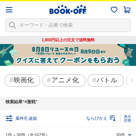
1,800円以上の注文で
送料無料
映画化
アニメ化
バトル
検索結果
#激戦
条件を追加
ならびかえ
1件～30件（全167件）
30件