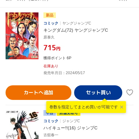
新品
コミック
ヤングジャンプC
キングダム(72) ヤングジャンプC
原泰久
¥715
円
獲得ポイント 6P
在庫あり
発売年月日：2024/05/17
カートへ追加
巻数を指定して
まとめ買いが可能です
中古
店舗受取可
コミック
ジャンプC
ハイキュー!!(16) ジャンプC
古舘春一