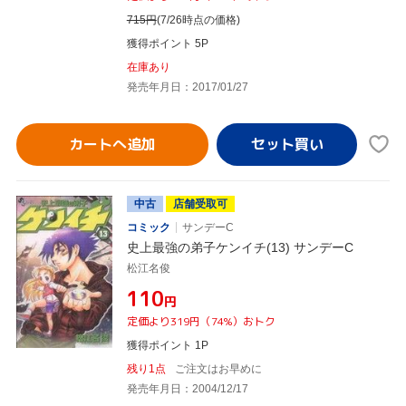
715
円
(7/26時点の価格)
獲得ポイント 5P
在庫あり
発売年月日：2017/01/27
カートへ追加
中古
店舗受取可
コミック
サンデーC
史上最強の弟子ケンイチ(13) サンデーC
松江名俊
¥110
円
定価より319円（74%）おトク
獲得ポイント 1P
残り1点
ご注文はお早めに
発売年月日：2004/12/17