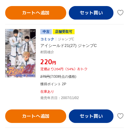
カートへ追加
中古
店舗受取可
コミック
ジャンプC
アイシールド21(27) ジャンプC
村田雄介
¥220
円
定価より264円（54%）おトク
275
円
(7/30時点の価格)
獲得ポイント 2P
在庫あり
発売年月日：2007/11/02
カートへ追加