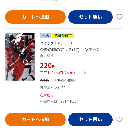
カートへ追加
中古
店舗受取可
コミック
サンデーC
今際の国のアリス(12) サンデーC
麻生羽呂
¥220
円
定価より330円（60%）おトク
275
円
(6/30時点の価格)
獲得ポイント 2P
在庫あり
発売年月日：2014/10/17
カートへ追加