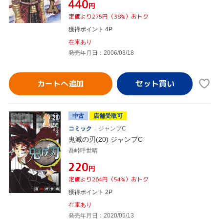
¥440
円
定価より275円（38%）おトク
獲得ポイント 4P
在庫あり
発売年月日：2006/08/18
カートへ追加
中古
店舗受取可
コミック
ジャンプC
鬼滅の刃(20) ジャンプC
吾峠呼世晴
¥220
円
定価より264円（54%）おトク
獲得ポイント 2P
在庫あり
発売年月日：2020/05/13