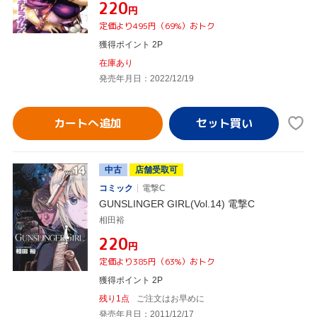
¥220
円
定価より495円（69%）おトク
獲得ポイント 2P
在庫あり
発売年月日：2022/12/19
カートへ追加
中古
店舗受取可
コミック
電撃C
GUNSLINGER GIRL(Vol.14) 電撃C
相田裕
¥220
円
定価より385円（63%）おトク
獲得ポイント 2P
残り1点
ご注文はお早めに
発売年月日：2011/12/17