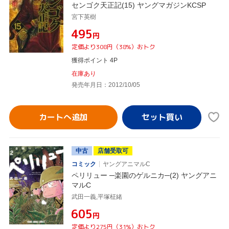
センゴク天正記(15) ヤングマガジンKCSP
宮下英樹
¥495
円
定価より308円（38%）おトク
獲得ポイント 4P
在庫あり
発売年月日：2012/10/05
カートへ追加
中古
店舗受取可
コミック
ヤングアニマルC
ペリリュー ─楽園のゲルニカ─(2) ヤングアニ
マルC
武田一義,平塚柾緒
¥605
円
定価より275円（31%）おトク