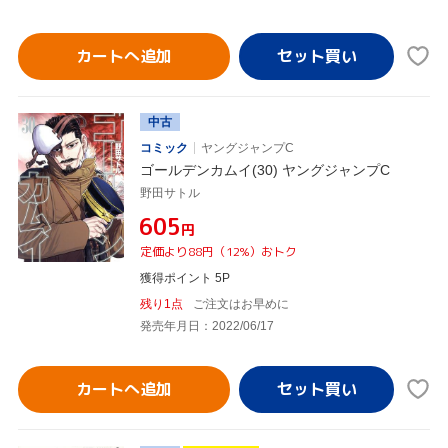
カートへ追加
中古
コミック
ヤングジャンプC
ゴールデンカムイ(30) ヤングジャンプC
野田サトル
¥605
円
定価より88円（12%）おトク
獲得ポイント 5P
残り1点
ご注文はお早めに
発売年月日：2022/06/17
カートへ追加