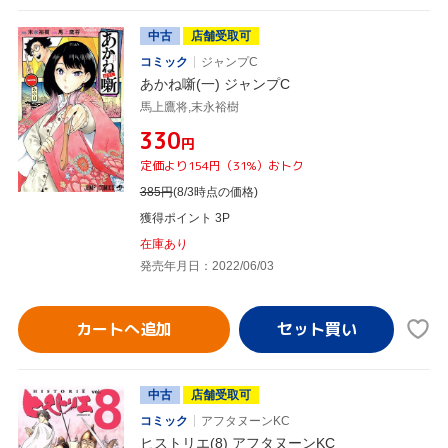
中古
店舗受取可
コミック
ジャンプC
あかね噺(一) ジャンプC
馬上鷹将,末永裕樹
¥330
円
定価より154円（31%）おトク
385
円
(8/3時点の価格)
獲得ポイント 3P
在庫あり
発売年月日：2022/06/03
カートへ追加
中古
店舗受取可
コミック
アフタヌーンKC
ヒストリエ(8) アフタヌーンKC