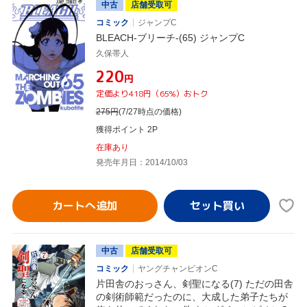
中古
店舗受取可
コミック
ジャンプC
BLEACH-ブリーチ-(65) ジャンプC
久保帯人
¥220
円
定価より418円（65%）おトク
275
円
(7/27時点の価格)
獲得ポイント 2P
在庫あり
発売年月日：2014/10/03
カートへ追加
中古
店舗受取可
コミック
ヤングチャンピオンC
片田舎のおっさん、剣聖になる(7) ただの田舎
の剣術師範だったのに、大成した弟子たちが