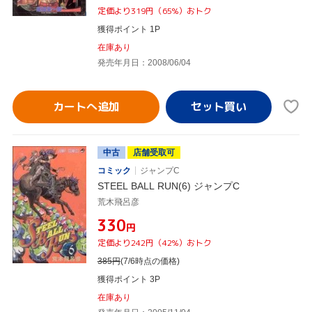
定価より319円（65%）おトク
獲得ポイント 1P
在庫あり
発売年月日：2008/06/04
カートへ追加
中古
店舗受取可
コミック
ジャンプC
STEEL BALL RUN(6) ジャンプC
荒木飛呂彦
¥330
円
定価より242円（42%）おトク
385
円
(7/6時点の価格)
獲得ポイント 3P
在庫あり