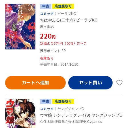
中古
店舗受取可
コミック
ビーラブKC
ちはやふる(二十六) ビーラブKC
末次由紀
¥220
円
定価より374円（62%）おトク
獲得ポイント 2P
在庫あり
発売年月日：2014/10/10
カートへ追加
中古
店舗受取可
コミック
ヤングジャンプC
ウマ娘 シンデレラグレイ(9) ヤングジャンプC
久住太陽,伊藤隼之介,杉浦理史,Cygames