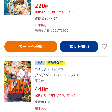
¥220
円
定価より539円（71%）おトク
獲得ポイント 2P
在庫あり
発売年月日：2017/09/29
カートへ追加
中古
店舗受取可
コミック
ジャンプC+
ダンダダン(12) ジャンプC+
龍幸伸
¥440
円
定価より132円（23%）おトク
獲得ポイント 4P
在庫あり