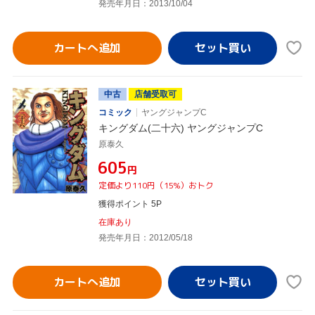
発売年月日：2013/10/04
カートへ追加
中古
店舗受取可
コミック
ヤングジャンプC
キングダム(二十六) ヤングジャンプC
原泰久
¥605
円
定価より110円（15%）おトク
獲得ポイント 5P
在庫あり
発売年月日：2012/05/18
カートへ追加