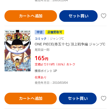
発売年月日：2005/11/04
カートへ追加
中古
店舗受取可
コミック
ジャンプC
ONE PIECE(巻五十七) 頂上戦争編 ジャンプC
尾田栄一郎
¥165
円
定価より319円（65%）おトク
獲得ポイント 1P
在庫あり
発売年月日：2010/03/04
カートへ追加