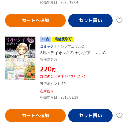
発売年月日：2023/12/04
カートへ追加
中古
店舗受取可
コミック
ヤングアニマルC
3月のライオン(12) ヤングアニマルC
羽海野チカ
¥220
円
定価より539円（71%）おトク
獲得ポイント 2P
在庫あり
発売年月日：2016/09/29
カートへ追加