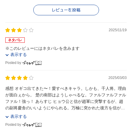
レビューを投稿
2025/11/19
ネタバレ
※このレビューにはネタバレを含みます
表示する
Posted by
2025/03/03
感想 オギコ出てきた〜！愛すべきキャラ。しかも、千人将。理由
が面白ぇから。 楚の南部はようしゃべるな。ファルファルファル
ファル！強っ！ あらすじ ヒョウ公と信が趙軍に突撃するが、趙
の副将慶舎のいいようにやられる。万極に突かれた後方を信が立
ち直す。 函谷関では魏が巨大井闌車...
表示する
Posted by