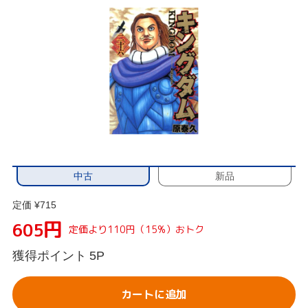
中古
新品
定価 ¥715
円
605
定価より110円（15%）おトク
獲得ポイント
5P
カートに追加