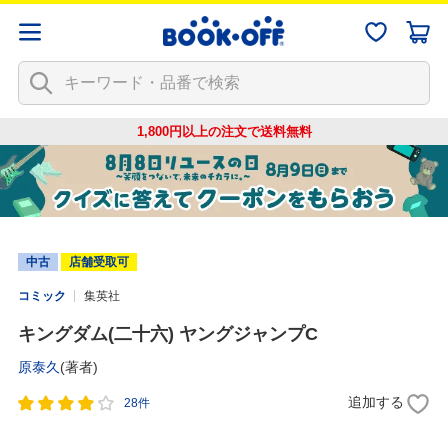
1,800円以上の注文で
送料無料
中古
店舗受取可
コミック
集英社
キングダム(二十六) ヤングジャンプC
原泰久
(著者)
追加する
28件