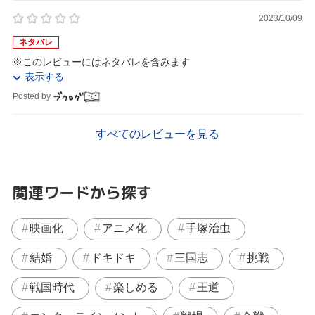
2023/10/09
ネタバレ
※このレビューにはネタバレを含みます
表示する
Posted by
すべてのレビューを見る
関連ワードから探す
映画化
アニメ化
手塚治虫
結婚
ドキドキ
三国志
挑戦
戦国時代
楽しめる
王道