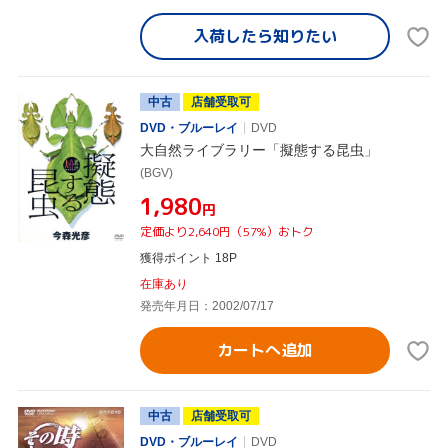
入荷したら
知りたい
中古
店舗受取可
DVD・ブルーレイ
DVD
大自然ライブラリー「擬態する昆虫」
(BGV)
¥1,980
円
定価より2,640円（57%）おトク
獲得ポイント 18P
在庫あり
発売年月日：2002/07/17
カートへ追加
中古
店舗受取可
DVD・ブルーレイ
DVD