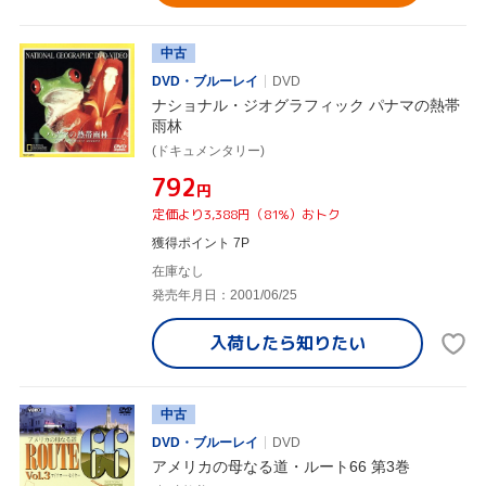
中古
DVD・ブルーレイ
DVD
ナショナル・ジオグラフィック パナマの熱帯
雨林
(ドキュメンタリー)
¥792
円
定価より3,388円（81%）おトク
獲得ポイント 7P
在庫なし
発売年月日：2001/06/25
入荷したら
知りたい
中古
DVD・ブルーレイ
DVD
アメリカの母なる道・ルート66 第3巻