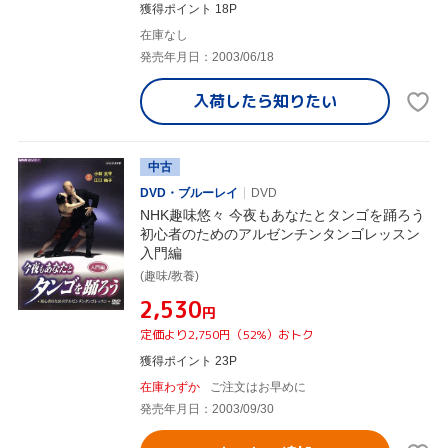
獲得ポイント 18P
在庫なし
発売年月日：2003/06/18
入荷したら
知りたい
中古
DVD・ブルーレイ
DVD
NHK趣味悠々 今夜もあなたとタンゴを踊ろう
初心者のためのアルゼンチンタンゴレッスン
入門編
(趣味/教養)
¥2,530
円
定価より2,750円（52%）おトク
獲得ポイント 23P
在庫わずか
ご注文はお早めに
発売年月日：2003/09/30