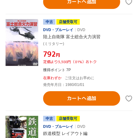
カートへ追加
中古
店舗受取可
DVD・ブルーレイ
DVD
陸上自衛隊 富士総合火力演習
(ミリタリー)
¥792
円
定価より3,388円（81%）おトク
獲得ポイント 7P
在庫わずか
ご注文はお早めに
発売年月日：1980/01/01
カートへ追加
中古
店舗受取可
DVD・ブルーレイ
DVD
鉄道模型 レイアウト編