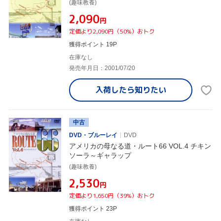
(趣味教養)
¥2,090
円
定価より2,090円（50%）おトク
獲得ポイント 19P
在庫なし
発売年月日：2001/07/20
入荷したら
知りたい
中古
DVD・ブルーレイ
DVD
アメリカの母なる道・ルート66 VOL.4 チキン
ソーラ～ギャラップ
(趣味教養)
¥2,530
円
定価より1,650円（39%）おトク
獲得ポイント 23P