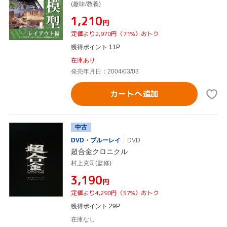
(趣味/教養)
¥1,210
円
定価より2,970円（71%）おトク
獲得ポイント 11P
在庫あり
発売年月日：2004/03/03
カートへ追加
中古
DVD・ブルーレイ
DVD
超合金クロニクル
村上克司(監修)
¥3,190
円
定価より4,290円（57%）おトク
獲得ポイント 29P
在庫なし