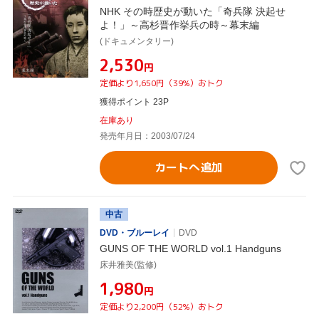
NHK その時歴史が動いた「奇兵隊 決起せ
よ！」～高杉晋作挙兵の時～幕末編
(ドキュメンタリー)
¥2,530
円
定価より1,650円（39%）おトク
獲得ポイント 23P
在庫あり
発売年月日：2003/07/24
カートへ追加
中古
DVD・ブルーレイ
DVD
GUNS OF THE WORLD vol.1 Handguns
床井雅美(監修)
¥1,980
円
定価より2,200円（52%）おトク