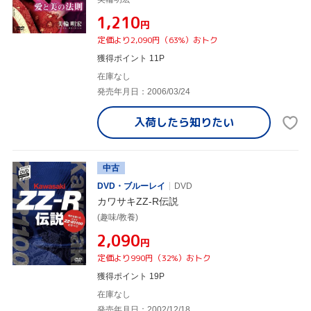
¥1,210
円
定価より2,090円（63%）おトク
獲得ポイント 11P
在庫なし
発売年月日：2006/03/24
入荷したら
知りたい
中古
DVD・ブルーレイ
DVD
カワサキZZ-R伝説
(趣味/教養)
¥2,090
円
定価より990円（32%）おトク
獲得ポイント 19P
在庫なし
発売年月日：2002/12/18