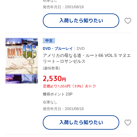
在庫なし
発売年月日：2001/08/18
入荷したら
知りたい
中古
DVD・ブルーレイ
DVD
アメリカの母なる道・ルート66 VOL.5 マヌエ
リート～ロサンゼルス
(趣味教養)
¥2,530
円
定価より1,650円（39%）おトク
獲得ポイント 23P
在庫なし
発売年月日：2001/08/18
入荷したら
知りたい