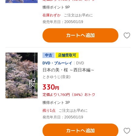
獲得ポイント 9P
在庫わずか
ご注文はお早めに
発売年月日：2005/01/19
カートへ追加
中古
店舗受取可
DVD・ブルーレイ
DVD
日本の美・桜 ～西日本編～
ときゆうじ(音楽)
¥330
円
定価より1,760円（84%）おトク
獲得ポイント 3P
残り1点
ご注文はお早めに
発売年月日：2005/01/19
カートへ追加