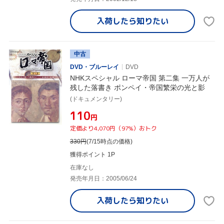
入荷したら
知りたい
中古
DVD・ブルーレイ
DVD
NHKスペシャル ローマ帝国 第二集 一万人が
残した落書き ポンペイ・帝国繁栄の光と影
(ドキュメンタリー)
¥110
円
定価より4,070円（97%）おトク
330
円
(7/15時点の価格)
獲得ポイント 1P
在庫なし
発売年月日：2005/06/24
入荷したら
知りたい