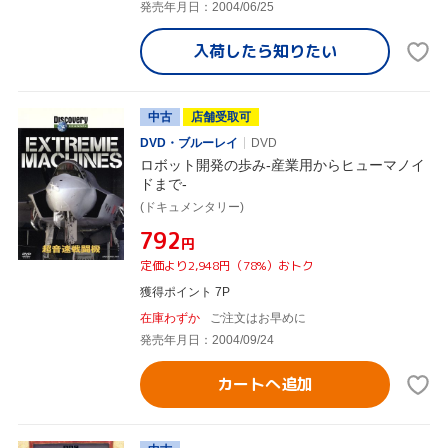
発売年月日：2004/06/25
入荷したら
知りたい
中古
店舗受取可
DVD・ブルーレイ
DVD
ロボット開発の歩み-産業用からヒューマノイ
ドまで-
(ドキュメンタリー)
¥792
円
定価より2,948円（78%）おトク
獲得ポイント 7P
在庫わずか
ご注文はお早めに
発売年月日：2004/09/24
カートへ追加