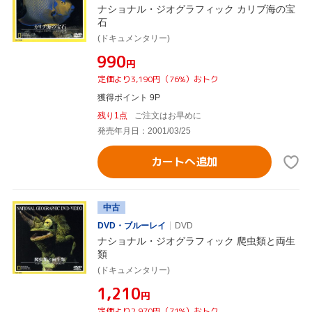
ナショナル・ジオグラフィック カリブ海の宝
石
(ドキュメンタリー)
¥990
円
定価より3,190円（76%）おトク
獲得ポイント 9P
残り1点
ご注文はお早めに
発売年月日：2001/03/25
カートへ追加
中古
DVD・ブルーレイ
DVD
ナショナル・ジオグラフィック 爬虫類と両生
類
(ドキュメンタリー)
¥1,210
円
定価より2,970円（71%）おトク