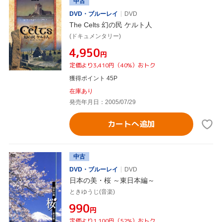
中古
DVD・ブルーレイ
DVD
The Celts 幻の民 ケルト人
(ドキュメンタリー)
¥4,950
円
定価より3,410円（40%）おトク
獲得ポイント 45P
在庫あり
発売年月日：2005/07/29
カートへ追加
中古
DVD・ブルーレイ
DVD
日本の美・桜 ～東日本編～
ときゆうじ(音楽)
¥990
円
定価より1,100円（52%）おトク