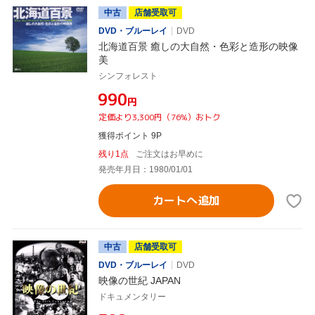
中古
店舗受取可
DVD・ブルーレイ
DVD
北海道百景 癒しの大自然・色彩と造形の映像
美
シンフォレスト
¥990
円
定価より3,300円（76%）おトク
獲得ポイント 9P
残り1点
ご注文はお早めに
発売年月日：1980/01/01
カートへ追加
中古
店舗受取可
DVD・ブルーレイ
DVD
映像の世紀 JAPAN
ドキュメンタリー