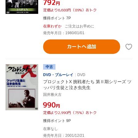
¥792
円
定価より6,688円（89%）おトク
獲得ポイント 7P
在庫わずか
ご注文はお早めに
発売年月日：1980/01/01
カートへ追加
中古
DVD・ブルーレイ
DVD
プロジェクトX 挑戦者たち 第Ⅱ期シリーズ ツ
ッパリ生徒と泣き虫先生
国井雅火古
¥990
円
定価より2,990円（75%）おトク
獲得ポイント 9P
在庫なし
発売年月日：2001/12/21