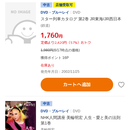
中古
店舗受取可
DVD・ブルーレイ
DVD
スター列車カタログ 第2巻 JR東海/JR西日本
(鉄道)
¥1,760
円
定価より2,420円（57%）おトク
1,980
円
(6/17時点の価格)
獲得ポイント 16P
在庫あり
発売年月日：2002/11/25
カートへ追加
中古
DVD・ブルーレイ
DVD
NHK人間講座 美輪明宏 人生・愛と美の法則
第1巻
美輪明宏