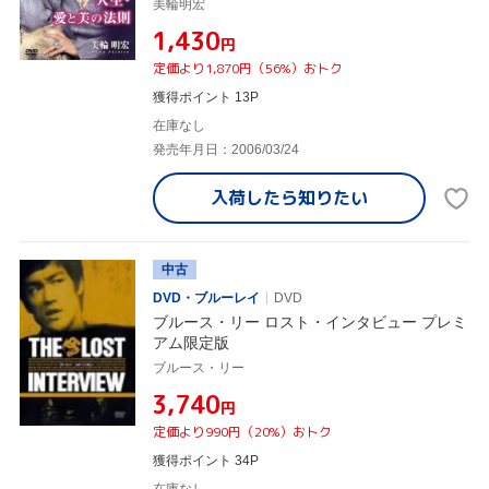
美輪明宏
¥1,430
円
定価より1,870円（56%）おトク
獲得ポイント 13P
在庫なし
発売年月日：2006/03/24
入荷したら
知りたい
中古
DVD・ブルーレイ
DVD
ブルース・リー ロスト・インタビュー プレミ
アム限定版
ブルース・リー
¥3,740
円
定価より990円（20%）おトク
獲得ポイント 34P