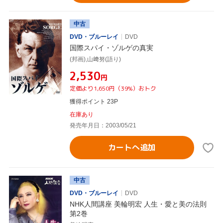
中古
DVD・ブルーレイ
DVD
国際スパイ・ゾルゲの真実
(邦画),山﨑努(語り)
¥2,530
円
定価より1,650円（39%）おトク
獲得ポイント 23P
在庫あり
発売年月日：2003/05/21
カートへ追加
中古
DVD・ブルーレイ
DVD
NHK人間講座 美輪明宏 人生・愛と美の法則
第2巻