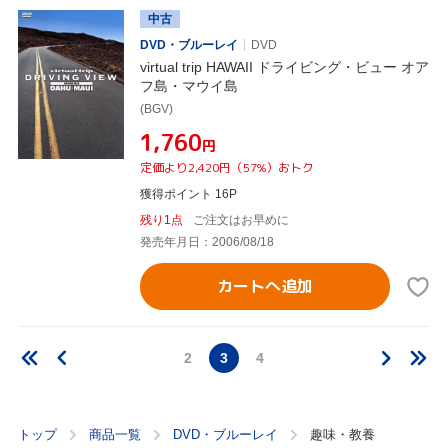
中古
DVD・ブルーレイ
DVD
virtual trip HAWAII ドライビング・ビュー オア
フ島・マウイ島
(BGV)
¥1,760
円
定価より2,420円（57%）おトク
獲得ポイント 16P
残り1点
ご注文はお早めに
発売年月日：2006/08/18
カートへ追加
2
3
4
トップ
商品一覧
DVD・ブルーレイ
趣味・教養