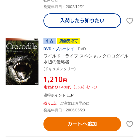
在庫なし
発売年月日：2002/12/21
入荷したら
知りたい
中古
店舗受取可
DVD・ブルーレイ
DVD
ワイルド・ライフ スペシャル クロコダイル
水辺の侵略者
(ドキュメンタリー)
¥1,210
円
定価より1,409円（53%）おトク
獲得ポイント 11P
残り1点
ご注文はお早めに
発売年月日：2006/06/23
カートへ追加