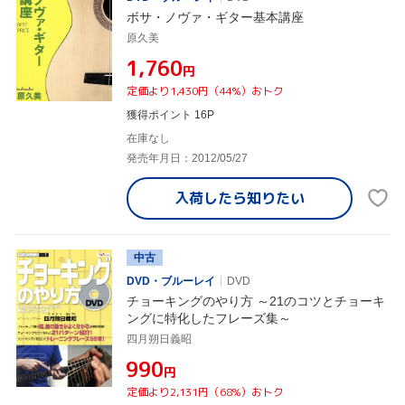
ボサ・ノヴァ・ギター基本講座
原久美
¥1,760
円
定価より1,430円（44%）おトク
獲得ポイント 16P
在庫なし
発売年月日：2012/05/27
入荷したら
知りたい
中古
DVD・ブルーレイ
DVD
チョーキングのやり方 ～21のコツとチョーキ
ングに特化したフレーズ集～
四月朔日義昭
¥990
円
定価より2,131円（68%）おトク