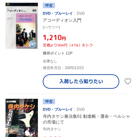
中古
DVD・ブルーレイ
DVD
アコーディオン入門
(ハウツー)
¥1,210
円
定価より864円（41%）おトク
獲得ポイント 11P
在庫なし
発売年月日：2005/12/23
入荷したら
知りたい
中古
DVD・ブルーレイ
DVD
寺内タケシ奏法集01 勧進帳・運命・ペルシャ
の市場にて
寺内タケシ