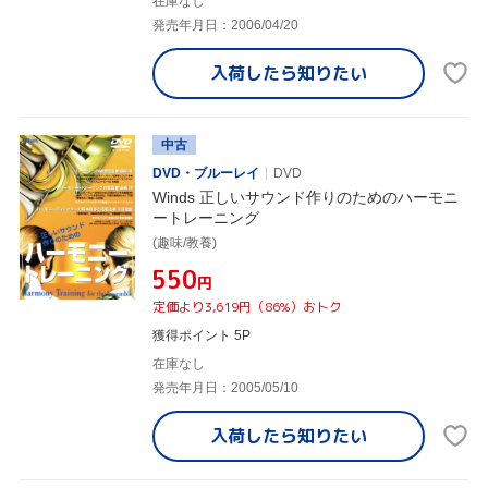
在庫なし
発売年月日：2006/04/20
入荷したら
知りたい
中古
DVD・ブルーレイ
DVD
Winds 正しいサウンド作りのためのハーモニ
ートレーニング
(趣味/教養)
¥550
円
定価より3,619円（86%）おトク
獲得ポイント 5P
在庫なし
発売年月日：2005/05/10
入荷したら
知りたい