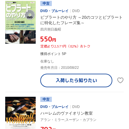
中古
DVD・ブルーレイ
DVD
ビブラートのやり方 ～20のコツとビブラート
に特化したフレーズ集～
四月朔日義昭
¥550
円
定価より2,571円（82%）おトク
獲得ポイント 5P
在庫なし
発売年月日：2010/08/22
入荷したら
知りたい
中古
DVD・ブルーレイ
DVD
ハーレムのヴァイオリン教室
アラン・ミラー,スーザン・カプラン