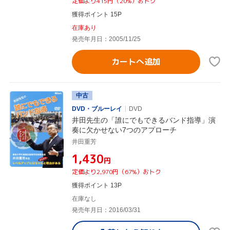
定価より415円（20%）おトク
獲得ポイント 15P
在庫あり
発売年月日：2005/11/25
カートへ追加
中古
DVD・ブルーレイ
DVD
井田先生の「誰にでもできるバンド指導」演
奏に欠かせない7つのアプローチ
井田重芳
¥1,430
円
定価より2,970円（67%）おトク
獲得ポイント 13P
在庫なし
発売年月日：2016/03/31