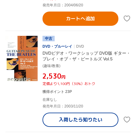
発売年月日：2004/06/20
カートへ追加
中古
DVD・ブルーレイ
DVD
DVDビデオ・ワークショップ DVD版 ギター・
プレイ・オブ・ザ・ビートルズ Vol.5
(趣味/教養)
¥2,530
円
定価より1,100円（30%）おトク
獲得ポイント 23P
在庫なし
発売年月日：2003/11/20
入荷したら
知りたい