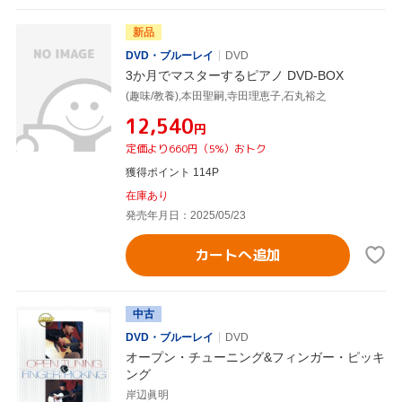
新品
DVD・ブルーレイ
DVD
3か月でマスターするピアノ DVD-BOX
(趣味/教養),本田聖嗣,寺田理恵子,石丸裕之
¥12,540
円
定価より660円（5%）おトク
獲得ポイント 114P
在庫あり
発売年月日：2025/05/23
カートへ追加
中古
DVD・ブルーレイ
DVD
オープン・チューニング&フィンガー・ピッキ
ング
岸辺眞明