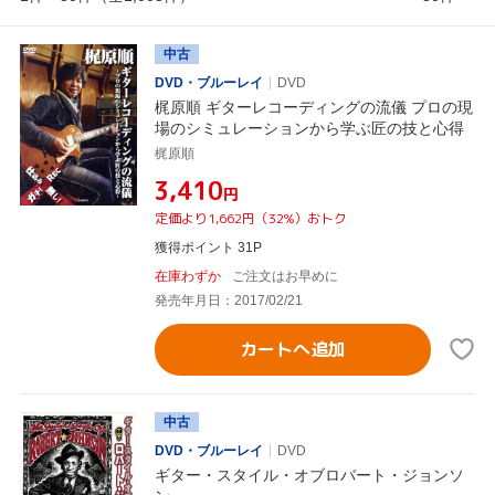
中古
DVD・ブルーレイ
DVD
梶原順 ギターレコーディングの流儀 プロの現
場のシミュレーションから学ぶ匠の技と心得
梶原順
¥3,410
円
定価より1,662円（32%）おトク
獲得ポイント 31P
在庫わずか
ご注文はお早めに
発売年月日：2017/02/21
カートへ追加
中古
DVD・ブルーレイ
DVD
ギター・スタイル・オブロバート・ジョンソ