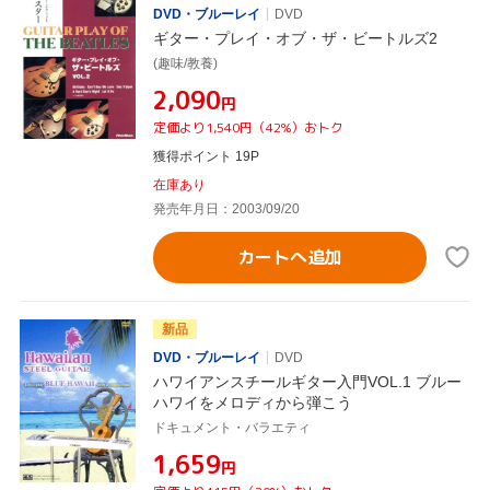
DVD・ブルーレイ
DVD
ギター・プレイ・オブ・ザ・ビートルズ2
(趣味/教養)
¥2,090
円
定価より1,540円（42%）おトク
獲得ポイント 19P
在庫あり
発売年月日：2003/09/20
カートへ追加
新品
DVD・ブルーレイ
DVD
ハワイアンスチールギター入門VOL.1 ブルー
ハワイをメロディから弾こう
ドキュメント・バラエティ
¥1,659
円