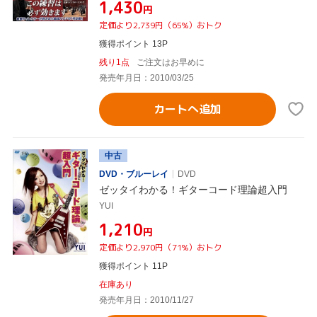
¥1,430
円
定価より2,739円（65%）おトク
獲得ポイント 13P
残り1点
ご注文はお早めに
発売年月日：2010/03/25
カートへ追加
中古
DVD・ブルーレイ
DVD
ゼッタイわかる！ギターコード理論超入門
YUI
¥1,210
円
定価より2,970円（71%）おトク
獲得ポイント 11P
在庫あり
発売年月日：2010/11/27