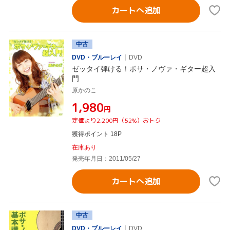
カートへ追加
中古
DVD・ブルーレイ
DVD
ゼッタイ弾ける！ボサ・ノヴァ・ギター超入
門
原かのこ
¥1,980
円
定価より2,200円（52%）おトク
獲得ポイント 18P
在庫あり
発売年月日：2011/05/27
カートへ追加
中古
DVD・ブルーレイ
DVD