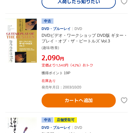
入荷したら
知りたい
中古
DVD・ブルーレイ
DVD
DVDビデオ・ワークショップ DVD版 ギター・
プレイ・オブ・ザ・ビートルズ Vol.3
(趣味/教養)
¥2,090
円
定価より1,540円（42%）おトク
獲得ポイント 19P
在庫あり
発売年月日：2003/10/20
カートへ追加
中古
店舗受取可
DVD・ブルーレイ
DVD