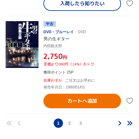
入荷したら
知りたい
中古
DVD・ブルーレイ
DVD
男の生ギター
内田勘太郎
¥2,750
円
定価より880円（24%）おトク
獲得ポイント 25P
在庫わずか
ご注文はお早めに
発売年月日：1980/01/01
カートへ追加
1
2
3