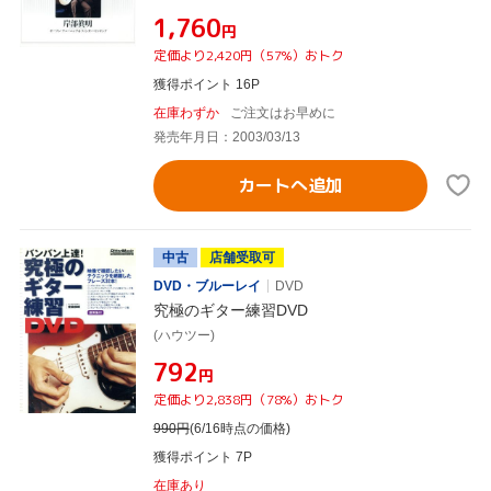
¥1,760
円
定価より2,420円（57%）おトク
獲得ポイント 16P
在庫わずか
ご注文はお早めに
発売年月日：2003/03/13
カートへ追加
中古
店舗受取可
DVD・ブルーレイ
DVD
究極のギター練習DVD
(ハウツー)
¥792
円
定価より2,838円（78%）おトク
990
円
(6/16時点の価格)
獲得ポイント 7P
在庫あり