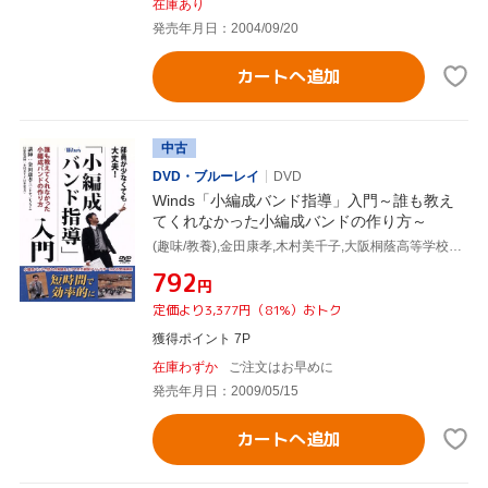
在庫あり
発売年月日：2004/09/20
カートへ追加
中古
DVD・ブルーレイ
DVD
Winds「小編成バンド指導」入門～誰も教え
てくれなかった小編成バンドの作り方～
(趣味/教養),金田康孝,木村美千子,大阪桐蔭高等学校吹奏楽部
¥792
円
定価より3,377円（81%）おトク
獲得ポイント 7P
在庫わずか
ご注文はお早めに
発売年月日：2009/05/15
カートへ追加