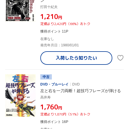
ン
打田十紀夫
¥1,210
円
定価より2,420円（66%）おトク
獲得ポイント 11P
在庫なし
発売年月日：1980/01/01
入荷したら
知りたい
中古
DVD・ブルーレイ
DVD
左と右を一刀両断！超技巧フレーズが弾ける
高井寿
¥1,760
円
定価より1,870円（51%）おトク
獲得ポイント 16P