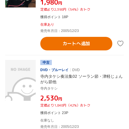
¥1,980
円
定価より2,398円（54%）おトク
獲得ポイント 18P
在庫あり
発売年月日：2005/12/23
カートへ追加
中古
DVD・ブルーレイ
DVD
寺内タケシ奏法集02 ソーラン節・津軽じょん
がら節他
寺内タケシ
¥2,530
円
定価より1,848円（42%）おトク
獲得ポイント 23P
在庫なし
発売年月日：2005/12/23