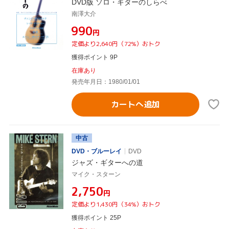
DVD版 ソロ・ギターのしらべ
南澤大介
¥990
円
定価より2,640円（72%）おトク
獲得ポイント 9P
在庫あり
発売年月日：1980/01/01
カートへ追加
中古
DVD・ブルーレイ
DVD
ジャズ・ギターへの道
マイク・スターン
¥2,750
円
定価より1,430円（34%）おトク
獲得ポイント 25P