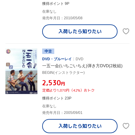
獲得ポイント 9P
在庫なし
発売年月日：2010/05/08
入荷したら
知りたい
中古
DVD・ブルーレイ
DVD
一五一会(いちごいちえ)弾き方DVD(2枚組)
BEGIN(インストラクター)
¥2,530
円
定価より1,870円（42%）おトク
獲得ポイント 23P
在庫なし
発売年月日：2005/09/01
入荷したら
知りたい