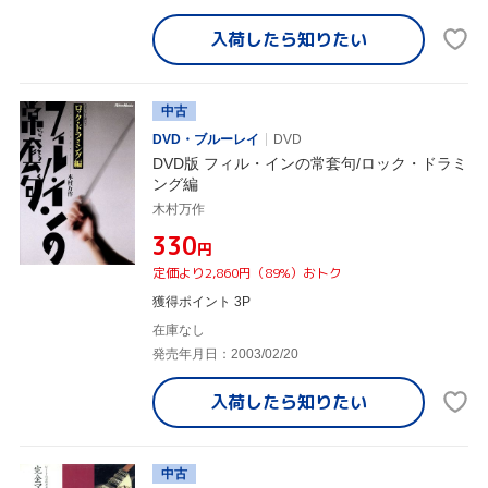
入荷したら
知りたい
中古
DVD・ブルーレイ
DVD
DVD版 フィル・インの常套句/ロック・ドラミ
ング編
木村万作
¥330
円
定価より2,860円（89%）おトク
獲得ポイント 3P
在庫なし
発売年月日：2003/02/20
入荷したら
知りたい
中古