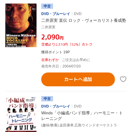
中古
DVD・ブルーレイ
DVD
二井原実 直伝 ロック・ヴォーカリスト養成塾
二井原実
¥2,090
円
定価より2,310円（52%）おトク
獲得ポイント 19P
在庫わずか
ご注文はお早めに
発売年月日：2004/07/20
カートへ追加
中古
DVD・ブルーレイ
DVD
Winds「小編成バンド指導」ハーモニー・ト
レーニング
(趣味/教養),金田康孝,広島ウインドオーケストラ