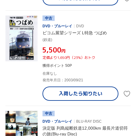
中古
DVD・ブルーレイ
DVD
ビコム展望シリーズ L特急 つばめ
(鉄道)
¥5,500
円
定価より1,650円（23%）おトク
獲得ポイント 50P
在庫なし
発売年月日：2003/09/21
入荷したら
知りたい
中古
DVD・ブルーレイ
BLU-RAY DISC
決定版 列島縦断鉄道12,000km 最長片道切符
の旅(Blu-ray Disc)