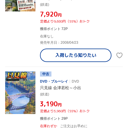
(鉄道)
¥7,920
円
定価より9,680円（55%）おトク
獲得ポイント 72P
在庫なし
発売年月日：2008/04/23
入荷したら
知りたい
中古
DVD・ブルーレイ
DVD
只見線 会津若松～小出
(鉄道)
¥3,190
円
定価より3,960円（55%）おトク
獲得ポイント 29P
在庫わずか
ご注文はお早めに