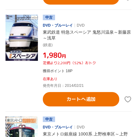
中古
DVD・ブルーレイ
DVD
東武鉄道 特急スペーシア 鬼怒川温泉～新藤原
～浅草
(鉄道)
¥1,980
円
定価より2,200円（52%）おトク
獲得ポイント 18P
在庫あり
発売年月日：2014/02/21
カートへ追加
中古
DVD・ブルーレイ
DVD
東京メトロ銀座線 1000系 上野検車区～上野