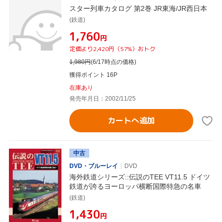
スター列車カタログ 第2巻 JR東海/JR西日本
(鉄道)
¥1,760
円
定価より2,420円（57%）おトク
1,980
円
(6/17時点の価格)
獲得ポイント 16P
在庫あり
発売年月日：2002/11/25
カートへ追加
中古
DVD・ブルーレイ
DVD
海外鉄道シリーズ::伝説のTEE VT11.5 ドイツ
鉄道が誇るヨーロッパ横断国際特急の名車
(鉄道)
¥1,430
円