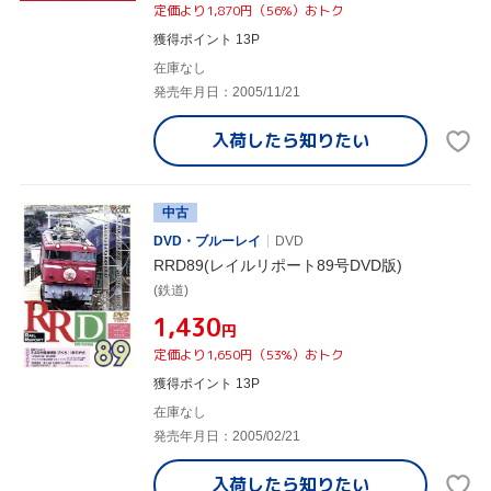
定価より1,870円（56%）おトク
獲得ポイント 13P
在庫なし
発売年月日：2005/11/21
入荷したら
知りたい
中古
DVD・ブルーレイ
DVD
RRD89(レイルリポート89号DVD版)
(鉄道)
¥1,430
円
定価より1,650円（53%）おトク
獲得ポイント 13P
在庫なし
発売年月日：2005/02/21
入荷したら
知りたい