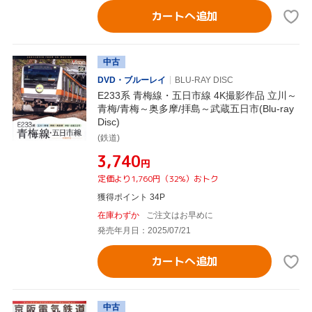
カートへ追加
中古
DVD・ブルーレイ
BLU-RAY DISC
E233系 青梅線・五日市線 4K撮影作品 立川～
青梅/青梅～奥多摩/拝島～武蔵五日市(Blu-ray
Disc)
(鉄道)
¥3,740
円
定価より1,760円（32%）おトク
獲得ポイント 34P
在庫わずか
ご注文はお早めに
発売年月日：2025/07/21
カートへ追加
中古