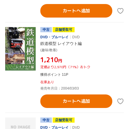
カートへ追加
中古
店舗受取可
DVD・ブルーレイ
DVD
鉄道模型 レイアウト編
(趣味/教養)
¥1,210
円
定価より2,970円（71%）おトク
獲得ポイント 11P
在庫あり
発売年月日：2004/03/03
カートへ追加
中古
店舗受取可
DVD・ブルーレイ
DVD