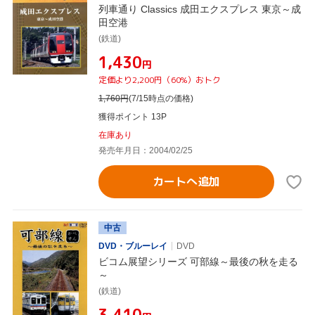
列車通り Classics 成田エクスプレス 東京～成
田空港
(鉄道)
¥1,430
円
定価より2,200円（60%）おトク
1,760
円
(7/15時点の価格)
獲得ポイント 13P
在庫あり
発売年月日：2004/02/25
カートへ追加
中古
DVD・ブルーレイ
DVD
ビコム展望シリーズ 可部線～最後の秋を走る
～
(鉄道)
¥3,410