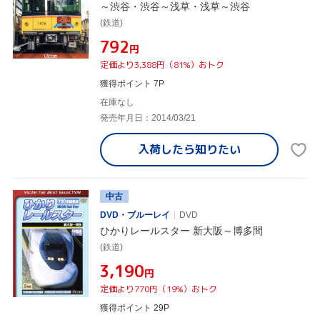
～渋谷・渋谷～浅草・浅草～渋谷
(鉄道)
¥792
円
定価より3,388円（81%）おトク
獲得ポイント 7P
在庫なし
発売年月日：2014/03/21
入荷したら
知りたい
中古
DVD・ブルーレイ
DVD
ひかりレールスター 新大阪～博多間
(鉄道)
¥3,190
円
定価より770円（19%）おトク
獲得ポイント 29P