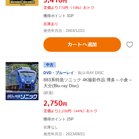
円
定価より770円（18%）おトク
獲得ポイント 31P
在庫あり
発売年月日：2003/12/21
カートへ追加
中古
DVD・ブルーレイ
BLU-RAY DISC
883系特急ソニック 4K撮影作品 博多～小倉～
大分(Blu-ray Disc)
(鉄道)
¥2,750
円
定価より2,200円（44%）おトク
獲得ポイント 25P
在庫なし
発売年月日：2023/08/21