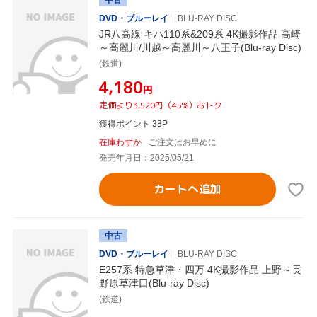
中古
DVD・ブルーレイ
BLU-RAY DISC
JR八高線 キハ110系&209系 4K撮影作品 高崎
～高麗川/川越～高麗川～八王子(Blu-ray Disc)
(鉄道)
¥4,180
円
定価より3,520円（45%）おトク
獲得ポイント 38P
在庫わずか
ご注文はお早めに
発売年月日：2025/05/21
カートへ追加
中古
DVD・ブルーレイ
BLU-RAY DISC
E257系 特急草津・四万 4K撮影作品 上野～長
野原草津口(Blu-ray Disc)
(鉄道)