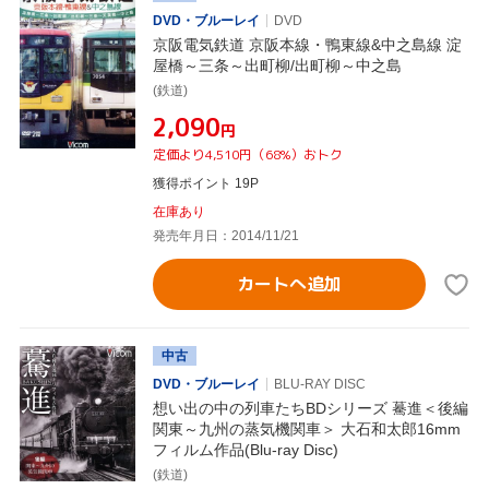
DVD・ブルーレイ
DVD
京阪電気鉄道 京阪本線・鴨東線&中之島線 淀
屋橋～三条～出町柳/出町柳～中之島
(鉄道)
¥2,090
円
定価より4,510円（68%）おトク
獲得ポイント 19P
在庫あり
発売年月日：2014/11/21
カートへ追加
中古
DVD・ブルーレイ
BLU-RAY DISC
想い出の中の列車たちBDシリーズ 驀進＜後編
関東～九州の蒸気機関車＞ 大石和太郎16mm
フィルム作品(Blu-ray Disc)
(鉄道)