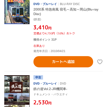
DVD・ブルーレイ
BLU-RAY DISC
2000系 特急南風 宿毛～高知～岡山(Blu-ray
Disc)
(鉄道)
¥3,410
円
定価より4,730円（58%）おトク
獲得ポイント 31P
在庫あり
発売年月日：2010/04/21
カートへ追加
中古
DVD・ブルーレイ
DVD
鉄の道Vol.2-JR機関車-
ドキュメント・バラエティ
¥2,530
円