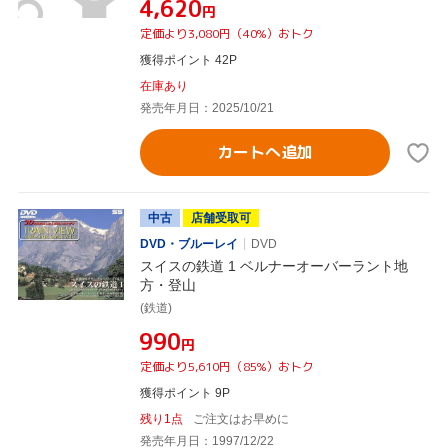
¥4,620
円
定価より3,080円（40%）おトク
獲得ポイント 42P
在庫あり
発売年月日：2025/10/21
カートへ追加
中古
店舗受取可
DVD・ブルーレイ
DVD
スイスの鉄道 1 ベルナーオーバーラント地
方・登山
(鉄道)
¥990
円
定価より5,610円（85%）おトク
獲得ポイント 9P
残り1点
ご注文はお早めに
発売年月日：1997/12/22