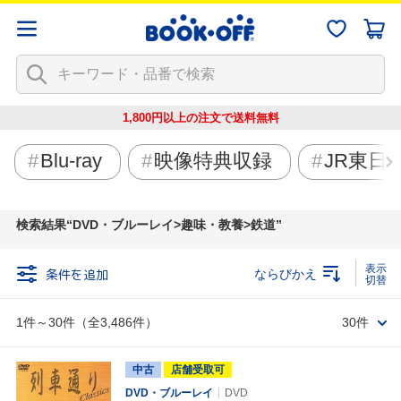
1,800円以上の注文で
送料無料
Blu-ray
映像特典収録
JR東日
検索結果
DVD・ブルーレイ>趣味・教養>鉄道
条件を追加
ならびかえ
1件～30件（全3,486件）
30件
中古
店舗受取可
DVD・ブルーレイ
DVD