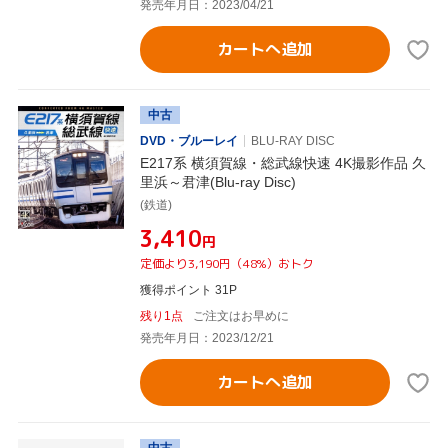
発売年月日：2023/04/21
カートへ追加
中古
DVD・ブルーレイ
BLU-RAY DISC
E217系 横須賀線・総武線快速 4K撮影作品 久
里浜～君津(Blu-ray Disc)
(鉄道)
¥3,410
円
定価より3,190円（48%）おトク
獲得ポイント 31P
残り1点
ご注文はお早めに
発売年月日：2023/12/21
カートへ追加