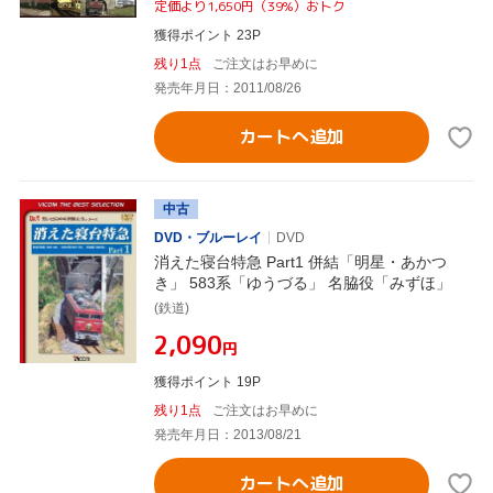
定価より1,650円（39%）おトク
獲得ポイント 23P
残り1点
ご注文はお早めに
発売年月日：2011/08/26
カートへ追加
中古
DVD・ブルーレイ
DVD
消えた寝台特急 Part1 併結「明星・あかつ
き」 583系「ゆうづる」 名脇役「みずほ」
(鉄道)
¥2,090
円
獲得ポイント 19P
残り1点
ご注文はお早めに
発売年月日：2013/08/21
カートへ追加