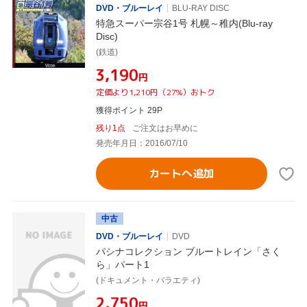
DVD・ブルーレイ
BLU-RAY DISC
特急スーパー宗谷1号 札幌～稚内(Blu-ray
Disc)
(鉄道)
¥3,190
円
定価より1,210円（27%）おトク
獲得ポイント 29P
残り1点
ご注文はお早めに
発売年月日：2016/07/10
カートへ追加
中古
DVD・ブルーレイ
DVD
パシナコレクション ブルートレイン「さく
ら」パート1
(ドキュメント・バラエティ)
¥2,750
円