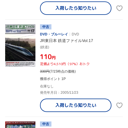
入荷したら
知りたい
中古
DVD・ブルーレイ
DVD
JR東日本 鉄道ファイルVol.17
(鉄道)
¥110
円
定価より4,510円（97%）おトク
330
円
(7/15時点の価格)
獲得ポイント 1P
在庫なし
発売年月日：2005/11/23
入荷したら
知りたい
中古