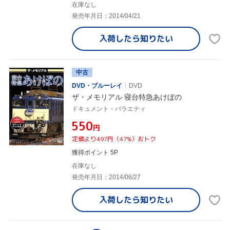
在庫なし
発売年月日：2014/04/21
入荷したら
知りたい
中古
DVD・ブルーレイ
DVD
ザ・メモリアル 寝台特急あけぼの
ドキュメント・バラエティ
¥550
円
定価より497円（47%）おトク
獲得ポイント 5P
在庫なし
発売年月日：2014/06/27
入荷したら
知りたい