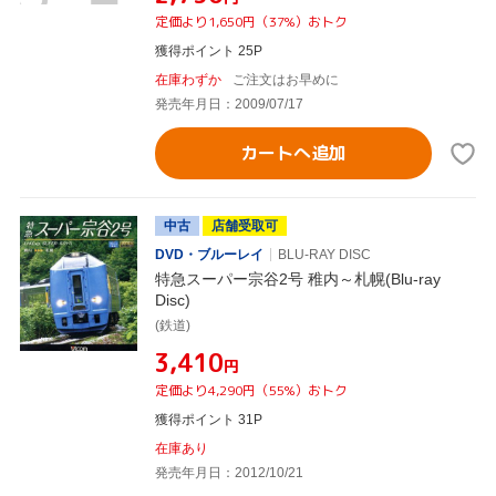
定価より1,650円（37%）おトク
獲得ポイント 25P
在庫わずか
ご注文はお早めに
発売年月日：2009/07/17
カートへ追加
中古
店舗受取可
DVD・ブルーレイ
BLU-RAY DISC
特急スーパー宗谷2号 稚内～札幌(Blu-ray
Disc)
(鉄道)
¥3,410
円
定価より4,290円（55%）おトク
獲得ポイント 31P
在庫あり
発売年月日：2012/10/21