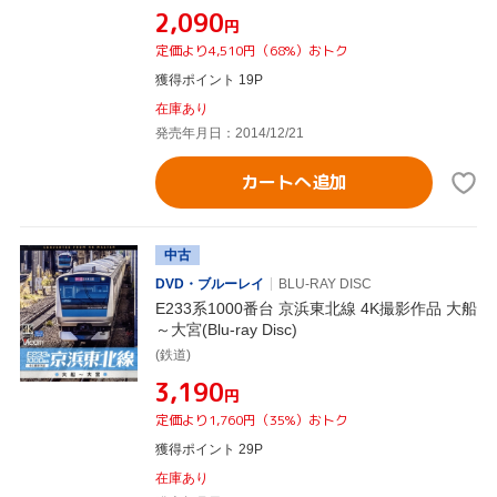
¥2,090
円
定価より4,510円（68%）おトク
獲得ポイント 19P
在庫あり
発売年月日：2014/12/21
カートへ追加
中古
DVD・ブルーレイ
BLU-RAY DISC
E233系1000番台 京浜東北線 4K撮影作品 大船
～大宮(Blu-ray Disc)
(鉄道)
¥3,190
円
定価より1,760円（35%）おトク
獲得ポイント 29P
在庫あり