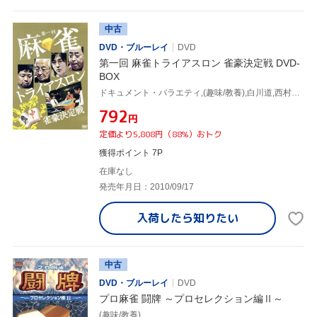
中古
DVD・ブルーレイ
DVD
第一回 麻雀トライアスロン 雀豪決定戦 DVD-
BOX
ドキュメント・バラエティ,(趣味/教養),白川道,西村京太郎,南部虎弾,畑正憲,武藤敬司,工藤紀夫,ガッツ石松
¥792
円
定価より5,808円（88%）おトク
獲得ポイント 7P
在庫なし
発売年月日：2010/09/17
入荷したら
知りたい
中古
DVD・ブルーレイ
DVD
プロ麻雀 闘牌 ～プロセレクション編Ⅱ～
(趣味/教養)