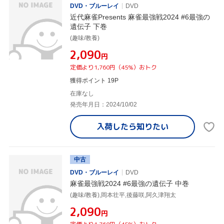
DVD・ブルーレイ
DVD
近代麻雀Presents 麻雀最強戦2024 #6最強の
遺伝子 下巻
(趣味/教養)
¥2,090
円
定価より1,760円（45%）おトク
獲得ポイント 19P
在庫なし
発売年月日：2024/10/02
入荷したら
知りたい
中古
DVD・ブルーレイ
DVD
麻雀最強戦2024 #6最強の遺伝子 中巻
(趣味/教養),岡本壮平,後藤咲,阿久津翔太
¥2,090
円