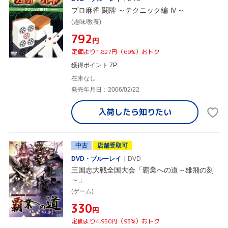
プロ麻雀 闘牌 ～テクニック編 Ⅳ～
(趣味/教養)
¥792
円
定価より1,827円（69%）おトク
獲得ポイント 7P
在庫なし
発売年月日：2006/02/22
入荷したら
知りたい
中古
店舗受取可
DVD・ブルーレイ
DVD
三国志大戦全国大会「覇業への道～雄飛の刻
～」
(ゲーム)
¥330
円
定価より4,950円（93%）おトク