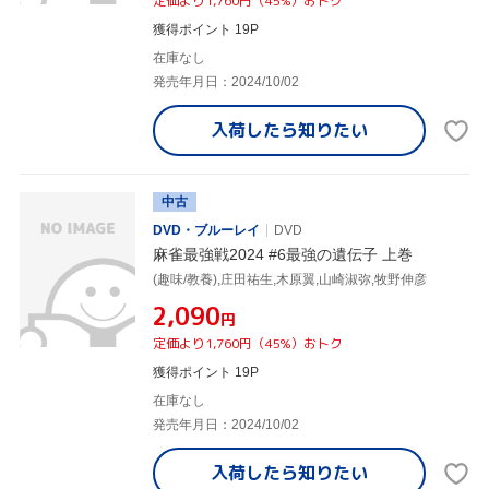
定価より1,760円（45%）おトク
獲得ポイント 19P
在庫なし
発売年月日：2024/10/02
入荷したら
知りたい
中古
DVD・ブルーレイ
DVD
麻雀最強戦2024 #6最強の遺伝子 上巻
(趣味/教養),庄田祐生,木原翼,山崎淑弥,牧野伸彦
¥2,090
円
定価より1,760円（45%）おトク
獲得ポイント 19P
在庫なし
発売年月日：2024/10/02
入荷したら
知りたい