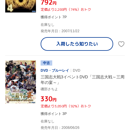
¥792
円
定価より2,288円（74%）おトク
獲得ポイント 7P
在庫なし
発売年月日：2007/11/22
入荷したら
知りたい
中古
DVD・ブルーレイ
DVD
三国志大戦3イベントDVD「三国志大戦～三周
年の宴～」
磯部さちよ
¥330
円
定価より3,850円（92%）おトク
獲得ポイント 3P
在庫なし
発売年月日：2008/06/26