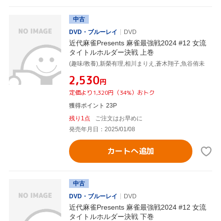
中古
DVD・ブルーレイ
DVD
近代麻雀Presents 麻雀最強戦2024 #12 女流
タイトルホルダー決戦 上巻
(趣味/教養),新榮有理,相川まりえ,蒼木翔子,魚谷侑未
¥2,530
円
定価より1,320円（34%）おトク
獲得ポイント 23P
残り1点
ご注文はお早めに
発売年月日：2025/01/08
カートへ追加
中古
DVD・ブルーレイ
DVD
近代麻雀Presents 麻雀最強戦2024 #12 女流
タイトルホルダー決戦 下巻