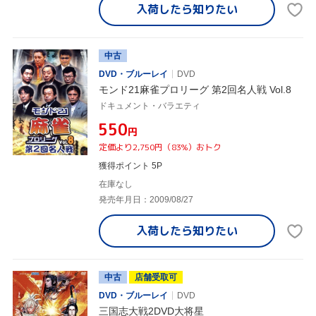
入荷したら
知りたい
中古
DVD・ブルーレイ
DVD
モンド21麻雀プロリーグ 第2回名人戦 Vol.8
ドキュメント・バラエティ
¥550
円
定価より2,750円（83%）おトク
獲得ポイント 5P
在庫なし
発売年月日：2009/08/27
入荷したら
知りたい
中古
店舗受取可
DVD・ブルーレイ
DVD
三国志大戦2DVD大将星