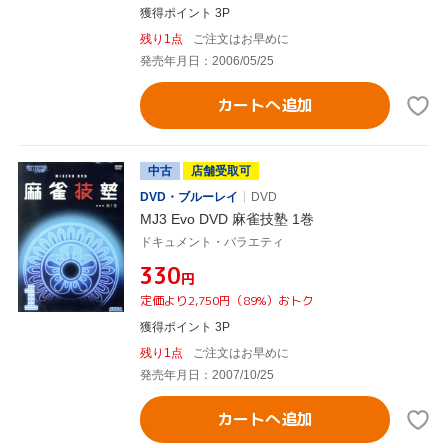
獲得ポイント 3P
残り1点
ご注文はお早めに
発売年月日：2006/05/25
カートへ追加
中古
店舗受取可
DVD・ブルーレイ
DVD
MJ3 Evo DVD 麻雀技塾 1巻
ドキュメント・バラエティ
¥330
円
定価より2,750円（89%）おトク
獲得ポイント 3P
残り1点
ご注文はお早めに
発売年月日：2007/10/25
カートへ追加