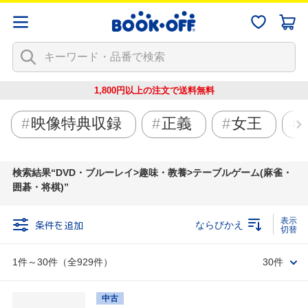
1,800円以上の注文で
送料無料
映像特典収録
正義
女王
検索結果
DVD・ブルーレイ>趣味・教養>テーブルゲーム(麻雀・
囲碁・将棋)
条件を追加
ならびかえ
1件～30件（全929件）
30件
中古