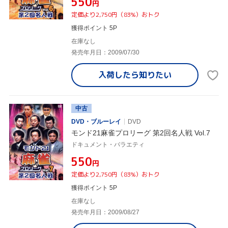
¥550
円
定価より2,750円（83%）おトク
獲得ポイント 5P
在庫なし
発売年月日：2009/07/30
入荷したら
知りたい
中古
DVD・ブルーレイ
DVD
モンド21麻雀プロリーグ 第2回名人戦 Vol.7
ドキュメント・バラエティ
¥550
円
定価より2,750円（83%）おトク
獲得ポイント 5P
在庫なし
発売年月日：2009/08/27