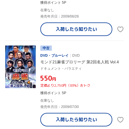
獲得ポイント 5P
在庫なし
発売年月日：2009/06/26
入荷したら
知りたい
中古
DVD・ブルーレイ
DVD
モンド21麻雀プロリーグ 第2回名人戦 Vol.4
ドキュメント・バラエティ
¥550
円
定価より2,750円（83%）おトク
獲得ポイント 5P
在庫なし
発売年月日：2009/07/30
入荷したら
知りたい