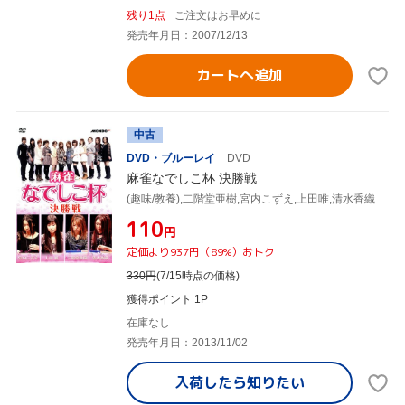
残り1点
ご注文はお早めに
発売年月日：2007/12/13
カートへ追加
中古
DVD・ブルーレイ
DVD
麻雀なでしこ杯 決勝戦
(趣味/教養),二階堂亜樹,宮内こずえ,上田唯,清水香織
¥110
円
定価より937円（89%）おトク
330
円
(7/15時点の価格)
獲得ポイント 1P
在庫なし
発売年月日：2013/11/02
入荷したら
知りたい