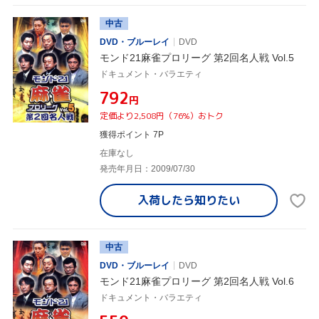
中古
DVD・ブルーレイ
DVD
モンド21麻雀プロリーグ 第2回名人戦 Vol.5
ドキュメント・バラエティ
¥792
円
定価より2,508円（76%）おトク
獲得ポイント 7P
在庫なし
発売年月日：2009/07/30
入荷したら
知りたい
中古
DVD・ブルーレイ
DVD
モンド21麻雀プロリーグ 第2回名人戦 Vol.6
ドキュメント・バラエティ