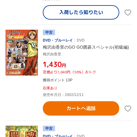
入荷したら
知りたい
中古
DVD・ブルーレイ
DVD
梅沢由香里のGO GO囲碁スペシャル(初級編)
梅沢由香里
¥1,430
円
定価より1,848円（56%）おトク
獲得ポイント 13P
在庫あり
発売年月日：2002/12/11
カートへ追加
中古
DVD・ブルーレイ
DVD