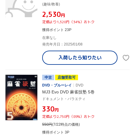
(趣味/教養)
¥2,530
円
定価より1,320円（34%）おトク
獲得ポイント 23P
在庫なし
発売年月日：2025/01/08
入荷したら
知りたい
中古
店舗受取可
DVD・ブルーレイ
DVD
MJ3 Evo DVD 麻雀技塾 5巻
ドキュメント・バラエティ
¥330
円
定価より2,750円（89%）おトク
550
円
(7/22時点の価格)
獲得ポイント 3P