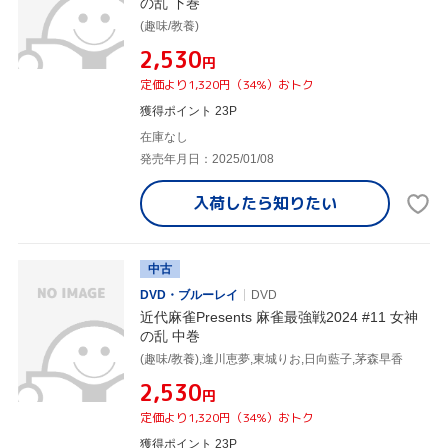
の乱 下巻
(趣味/教養)
¥2,530
円
定価より1,320円（34%）おトク
獲得ポイント 23P
在庫なし
発売年月日：2025/01/08
入荷したら
知りたい
中古
DVD・ブルーレイ
DVD
近代麻雀Presents 麻雀最強戦2024 #11 女神
の乱 中巻
(趣味/教養),逢川恵夢,東城りお,日向藍子,茅森早香
¥2,530
円
定価より1,320円（34%）おトク
獲得ポイント 23P