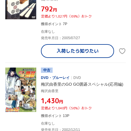
¥792
円
定価より1,827円（69%）おトク
獲得ポイント 7P
在庫なし
発売年月日：2005/07/27
入荷したら
知りたい
中古
DVD・ブルーレイ
DVD
梅沢由香里のGO GO囲碁スペシャル(応用編)
梅沢由香里
¥1,430
円
定価より1,848円（56%）おトク
獲得ポイント 13P
在庫なし
発売年月日：2002/12/11