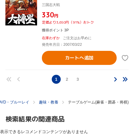
三国志大戦
¥330
円
定価より3,650円（91%）おトク
獲得ポイント 3P
在庫わずか
ご注文はお早めに
発売年月日：2007/03/22
カートへ追加
1
2
3
DVD・ブルーレイ
趣味・教養
テーブルゲーム(麻雀・囲碁・将棋)
検索結果の関連商品
表示できるレコメンドコンテンツがありません