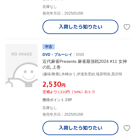
在庫なし
発売年月日：2025/01/08
入荷したら
知りたい
中古
DVD・ブルーレイ
DVD
近代麻雀Presents 麻雀最強戦2024 #11 女神
の乱 上巻
(趣味/教養),木崎ゆう,伊達朱里紗,瑞原明奈,黒沢咲
¥2,530
円
定価より1,320円（34%）おトク
獲得ポイント 23P
在庫なし
発売年月日：2025/01/08
入荷したら
知りたい