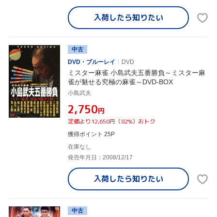
入荷したら
知りたい
中古
DVD・ブルーレイ
DVD
ミスター麻雀 小島武夫五番勝負～ミスター麻
雀が魅せる究極の麻雀～DVD-BOX
小島武夫
¥2,750
円
定価より12,650円（82%）おトク
獲得ポイント 25P
在庫なし
発売年月日：2008/12/17
入荷したら
知りたい
中古