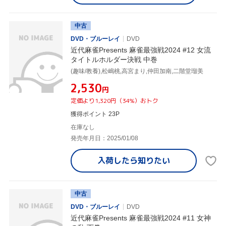
中古
DVD・ブルーレイ
DVD
近代麻雀Presents 麻雀最強戦2024 #12 女流
タイトルホルダー決戦 中巻
(趣味/教養),松嶋桃,高宮まり,仲田加南,二階堂瑠美
¥2,530
円
定価より1,320円（34%）おトク
獲得ポイント 23P
在庫なし
発売年月日：2025/01/08
入荷したら
知りたい
中古
DVD・ブルーレイ
DVD
近代麻雀Presents 麻雀最強戦2024 #11 女神