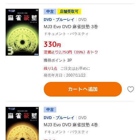
中古
店舗受取可
DVD・ブルーレイ
DVD
MJ3 Evo DVD 麻雀技塾 3巻
ドキュメント・バラエティ
¥330
円
定価より2,750円（89%）おトク
獲得ポイント 3P
残り1点
ご注文はお早めに
発売年月日：2007/11/22
カートへ追加
中古
DVD・ブルーレイ
DVD
MJ3 Evo DVD 麻雀技塾 4巻
ドキュメント・バラエティ