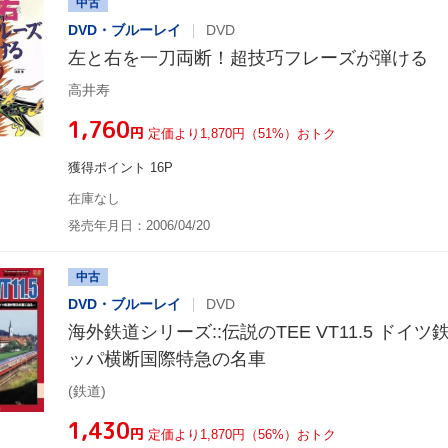
中古
DVD・ブルーレイ
DVD
左と右を一刀両断！超技巧フレーズが弾ける
高井寿
¥1,760
円
定価より1,870円（51%）おトク
獲得ポイント 16P
在庫なし
発売年月日：2006/04/20
中古
DVD・ブルーレイ
DVD
海外鉄道シリーズ::伝説のTEE VT11.5 ドイ
ッパ横断国際特急の名車
(鉄道)
¥1,430
円
定価より1,870円（56%）おトク