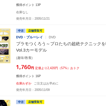
獲得ポイント 13P
在庫なし
発売年月日：2005/11/21
中古
店舗受取可
DVD・ブルーレイ
DVD
プラモつくろう～プロたちの超絶テクニックを
Vol.3カーモデル
(趣味/教養)
¥1,760
円
定価より2,420円（57%）おトク
獲得ポイント 16P
在庫わずか
ご注文はお早めに
発売年月日：2005/11/09
中古
店舗受取可