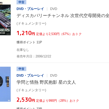
中古
DVD・ブルーレイ
DVD
ディスカバリーチャンネル 次世代空母開発の
(ドキュメンタリー)
¥1,210
円
定価より2,530円（67%）おトク
獲得ポイント 11P
在庫なし
発売年月日：2006/12/22
中古
DVD・ブルーレイ
DVD
学問と情熱 野尻抱影 星の文人
(ドキュメンタリー)
¥2,530
円
定価より990円（28%）おトク
獲得ポイント 23P