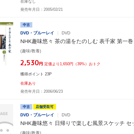
在庫なし
発売年月日：2005/02/21
中古
DVD・ブルーレイ
DVD
NHK趣味悠々 茶の湯をたのしむ 表千家 第一巻
(趣味/教養)
¥2,530
円
定価より1,650円（39%）おトク
獲得ポイント 23P
在庫あり
発売年月日：2006/06/23
中古
店舗受取可
DVD・ブルーレイ
DVD
NHK趣味悠々 日帰りで楽しむ風景スケッチ セ
(趣味/教養)