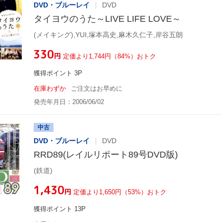
DVD・ブルーレイ
DVD
タイヨウのうた～LIVE LIFE LOVE～
(メイキング),YUI,塚本高史,麻木久仁子,岸谷五朗
¥330
円
定価より1,744円（84%）おトク
獲得ポイント 3P
在庫わずか
ご注文はお早めに
発売年月日：2006/06/02
中古
DVD・ブルーレイ
DVD
RRD89(レイルリポート89号DVD版)
(鉄道)
¥1,430
円
定価より1,650円（53%）おトク
獲得ポイント 13P