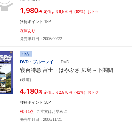
¥1,980
円
定価より9,570円（82%）おトク
獲得ポイント 18P
在庫あり
発売年月日：2006/09/22
中古
DVD・ブルーレイ
DVD
寝台特急 富士・はやぶさ 広島～下関間
(鉄道)
¥4,180
円
定価より2,970円（41%）おトク
獲得ポイント 38P
残り1点
ご注文はお早めに
発売年月日：2006/11/21