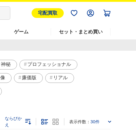
宅配買取
ゲーム
セット・まとめ買い
神秘
プロフェッショナル
映像
廉価版
リアル
ならびか
表示件数：
30件
え