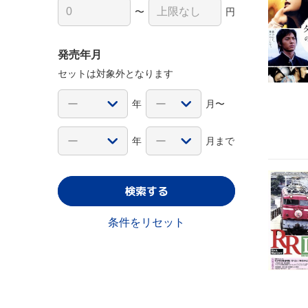
〜
円
発売年月
セットは対象外となります
年
月〜
年
月まで
検索する
条件をリセット