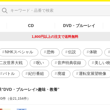
CD
DVD・ブルーレイ
1,800円以上の注文で
送料無料
NHKスペシャル
恐怖
伝説
体験
二次世界大戦
呪い
音声特典収録
美しい
バトル
紀行番組
廃墟
運転室展望映像
果
DVD・ブルーレイ>趣味・教養
20件（全21,154件）