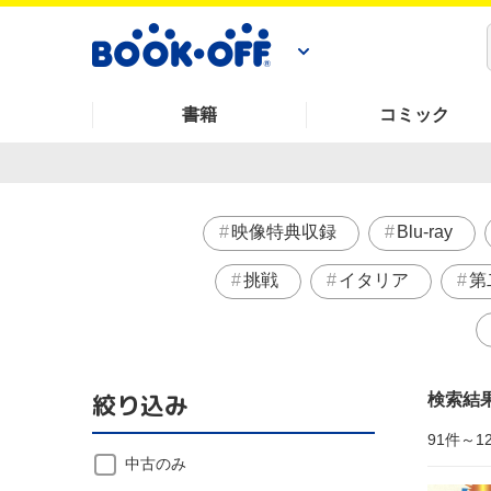
書籍
コミック
映像特典収録
Blu-ray
挑戦
イタリア
第
絞り込み
検索結
91件～1
中古のみ