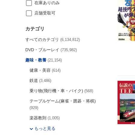
在庫ありのみ
店舗受取可
カテゴリ
すべてのカテゴリ
(6,134,812)
DVD・ブルーレイ
(735,982)
趣味・教養
(21,154)
健康・美容
(614)
鉄道
(3,486)
乗り物(飛行機・車・バイク)
(568)
テーブルゲーム(麻雀・囲碁・将棋)
(929)
楽器教則
(1,005)
もっと見る