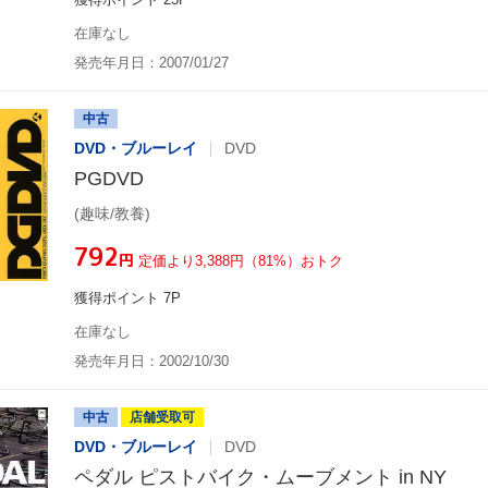
在庫なし
発売年月日：2007/01/27
中古
DVD・ブルーレイ
DVD
PGDVD
(趣味/教養)
¥792
円
定価より3,388円（81%）おトク
獲得ポイント 7P
在庫なし
発売年月日：2002/10/30
中古
店舗受取可
DVD・ブルーレイ
DVD
ペダル ピストバイク・ムーブメント in NY