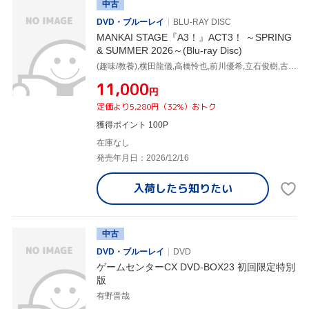
中古
DVD・ブルーレイ
BLU-RAY DISC
MANKAI STAGE『A3！』ACT3！ ～SPRING
& SUMMER 2026～(Blu-ray Disc)
(趣味/教養),横田龍儀,高橋怜也,前川優希,立石俊樹,古谷大和,染谷俊之,菊池修司
¥11,000
円
定価より5,280円（32%）おトク
獲得ポイント 100P
在庫なし
発売年月日：2026/12/16
入荷したら
知りたい
中古
DVD・ブルーレイ
DVD
ゲームセンターCX DVD-BOX23 初回限定特別
版
有野晋哉