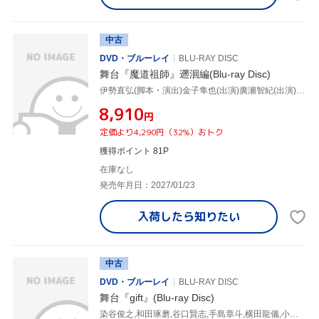
中古
DVD・ブルーレイ
BLU-RAY DISC
舞台『魔道祖師』遡洄編(Blu-ray Disc)
伊勢直弘(脚本・演出)金子隼也(出演)廣瀬智紀(出演),和田琢磨,田村升吾,中川月碧,土屋直武,墨香銅臭,坂部剛,田川めぐみ
¥8,910
円
定価より4,290円（32%）おトク
獲得ポイント 81P
在庫なし
発売年月日：2027/01/23
入荷したら
知りたい
中古
DVD・ブルーレイ
BLU-RAY DISC
舞台『gift』(Blu-ray Disc)
染谷俊之,和田琢磨,谷口賢志,手島章斗,横田龍儀,小西成弥,前嶋曜,椎名鯛造