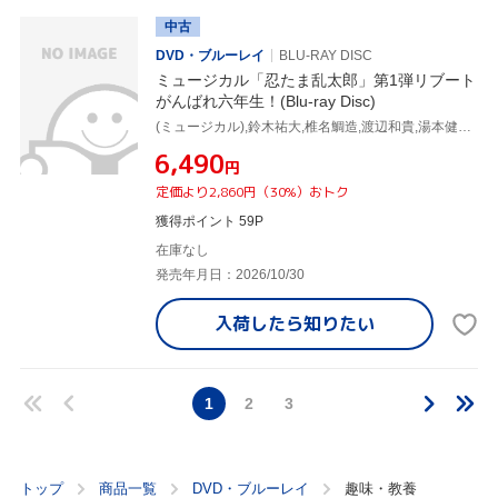
中古
DVD・ブルーレイ
BLU-RAY DISC
ミュージカル「忍たま乱太郎」第1弾リブート
がんばれ六年生！(Blu-ray Disc)
(ミュージカル),鈴木祐大,椎名鯛造,渡辺和貴,湯本健一,新井雄也,坂垣怜次
¥6,490
円
定価より2,860円（30%）おトク
獲得ポイント 59P
在庫なし
発売年月日：2026/10/30
入荷したら
知りたい
1
2
3
トップ
商品一覧
DVD・ブルーレイ
趣味・教養