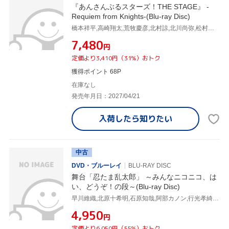
『あんさんぶるスターズ！THE STAGE』 -
Requiem from Knights-(Blu-ray Disc)
橋本祥平,高崎翔太,荒牧慶彦,北村諒,北川尚弥,松村泰一郎,谷水力,富園力也
¥7,480
円
定価より3,410円（31%）おトク
獲得ポイント 68P
在庫なし
発売年月日：2027/04/21
入荷したら
知りたい
中古
DVD・ブルーレイ
BLU-RAY DISC
舞台「忍たま乱太郎」 ～みんなニコニコ、は
い、どうぞ！の段～(Blu-ray Disc)
早川維織,北原十希明,石原知哉,阿部カノン,行光孝綺,岩間甲樹,大谷誠,秦健豪
¥4,950
円
定価より6,050円（55%）おトク