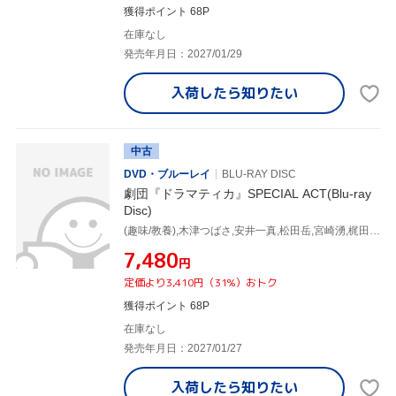
獲得ポイント 68P
在庫なし
発売年月日：2027/01/29
入荷したら
知りたい
中古
DVD・ブルーレイ
BLU-RAY DISC
劇団『ドラマティカ』SPECIAL ACT(Blu-ray
Disc)
(趣味/教養),木津つばさ,安井一真,松田岳,宮崎湧,梶田拓希,山本一慶
¥7,480
円
定価より3,410円（31%）おトク
獲得ポイント 68P
在庫なし
発売年月日：2027/01/27
入荷したら
知りたい