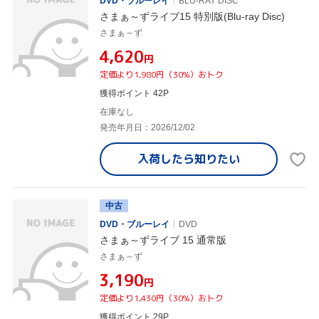
DVD・ブルーレイ
BLU-RAY DISC
さまぁ～ずライブ15 特別版(Blu-ray Disc)
さまぁ～ず
¥4,620
円
定価より1,980円（30%）おトク
獲得ポイント 42P
在庫なし
発売年月日：2026/12/02
入荷したら
知りたい
中古
DVD・ブルーレイ
DVD
さまぁ～ずライブ 15 通常版
さまぁ～ず
¥3,190
円
定価より1,430円（30%）おトク
獲得ポイント 29P