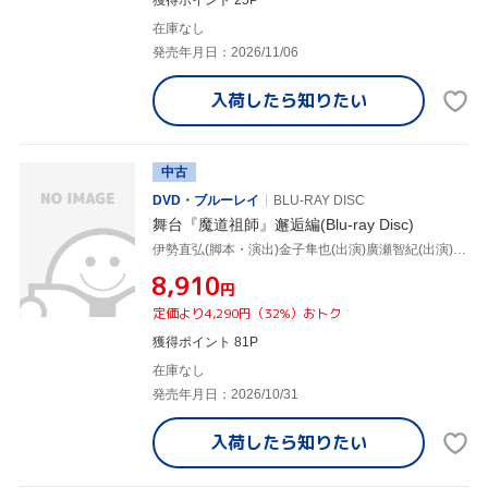
獲得ポイント 25P
在庫なし
発売年月日：2026/11/06
入荷したら
知りたい
中古
DVD・ブルーレイ
BLU-RAY DISC
舞台『魔道祖師』邂逅編(Blu-ray Disc)
伊勢直弘(脚本・演出)金子隼也(出演)廣瀬智紀(出演),和田琢磨,小松準弥,田村升吾,安藤夢叶,土屋直武,墨香銅臭,坂部剛
¥8,910
円
定価より4,290円（32%）おトク
獲得ポイント 81P
在庫なし
発売年月日：2026/10/31
入荷したら
知りたい