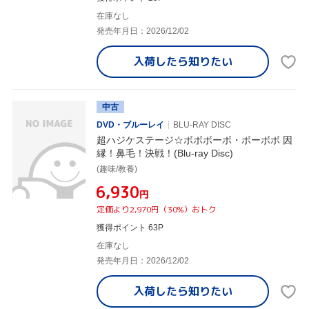
在庫なし
発売年月日：2026/12/02
入荷したら
知りたい
中古
DVD・ブルーレイ
BLU-RAY DISC
超ハジケステージ☆ボボボーボ・ボーボボ 因
縁！鼻毛！決戦！(Blu-ray Disc)
(趣味/教養)
¥6,930
円
定価より2,970円（30%）おトク
獲得ポイント 63P
在庫なし
発売年月日：2026/12/02
入荷したら
知りたい