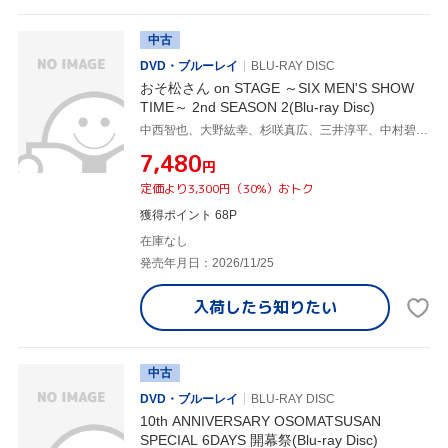
中古
DVD・ブルーレイ
BLU-RAY DISC
おそ松さん on STAGE ～SIX MEN'S SHOW
TIME～ 2nd SEASON 2(Blu-ray Disc)
中西智也、大野紘幸、杉咲真広、三井淳平、中村碧十、本間一稀、草地稜之、中本大賀、松井健太、磯野亨、木村優良、松本勇輝
¥7,480
円
定価より3,300円（30%）おトク
獲得ポイント 68P
在庫なし
発売年月日：2026/11/25
入荷したら
知りたい
中古
DVD・ブルーレイ
BLU-RAY DISC
10th ANNIVERSARY OSOMATSUSAN
SPECIAL 6DAYS 開幕祭(Blu-ray Disc)