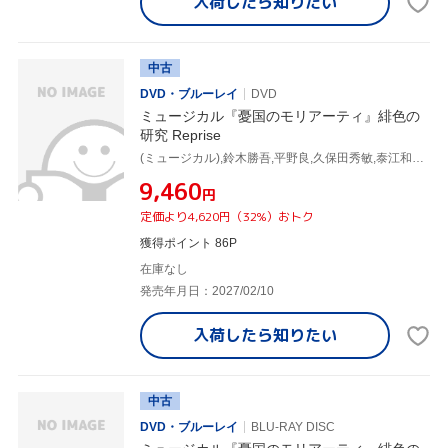
入荷したら
知りたい
中古
DVD・ブルーレイ
DVD
ミュージカル『憂国のモリアーティ』緋色の
研究 Reprise
(ミュージカル),鈴木勝吾,平野良,久保田秀敏,泰江和明,山本一慶,三好輝,ただすけ
¥9,460
円
定価より4,620円（32%）おトク
獲得ポイント 86P
在庫なし
発売年月日：2027/02/10
入荷したら
知りたい
中古
DVD・ブルーレイ
BLU-RAY DISC