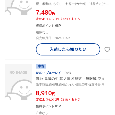
櫻井孝宏(おそ松)、中村悠一(カラ松)、神谷浩史(チョロ松)、福山潤(一松)、小野大輔(十四松)、入野自由(トド松)、遠藤綾(トト子)、鈴村健一(イヤミ)、國立幸(チビ太)、上田燿司(デカパン)、飛田
¥7,480
円
定価より3,520円（32%）おトク
獲得ポイント 68P
在庫なし
発売年月日：2026/11/25
入荷したら
知りたい
中古
DVD・ブルーレイ
DVD
舞台 鬼滅の刃 其ノ陸 柱稽古・無限城 突入
阪本奨悟,髙橋颯,髙橋かれん,植田圭輔,佐藤祐吾,内海太一,井手柚花,吾峠呼世晴
¥8,910
円
定価より4,070円（31%）おトク
獲得ポイント 81P
在庫なし