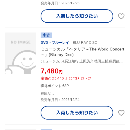
発売年月日：2026/12/25
入荷したら
知りたい
中古
DVD・ブルーレイ
BLU-RAY DISC
ミュージカル「ヘタリア～The World Concert
～」(Blu-ray Disc)
(ミュージカル),長江崚行,上田悠介,植田圭輔,磯貝龍乎,日丸屋秀和,tak,宮里豊
¥7,480
円
定価より3,410円（31%）おトク
獲得ポイント 68P
在庫なし
発売年月日：2026/12/24
入荷したら
知りたい