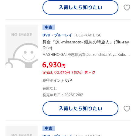
入荷したら
知りたい
中古
DVD・ブルーレイ
BLU-RAY DISC
舞台『源 -minamoto- 銀灰の時旅人』(Blu-ray
Disc)
MASHIHO,GAI,神志那結衣,Junzo Ishida,Yuya Kubo,Masaya Yamaguchi,Side Rope,ZAQ
¥6,930
円
定価より2,970円（30%）おトク
獲得ポイント 63P
在庫なし
発売年月日：2026/12/02
入荷したら
知りたい
中古