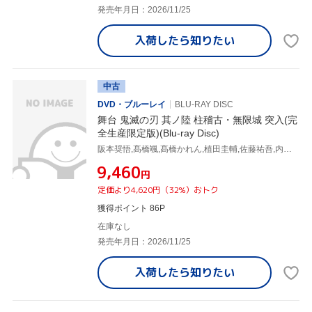
発売年月日：2026/11/25
入荷したら
知りたい
中古
DVD・ブルーレイ
BLU-RAY DISC
舞台 鬼滅の刃 其ノ陸 柱稽古・無限城 突入(完
全生産限定版)(Blu-ray Disc)
阪本奨悟,髙橋颯,髙橋かれん,植田圭輔,佐藤祐吾,内海太一,井手柚花,吾峠呼世晴
¥9,460
円
定価より4,620円（32%）おトク
獲得ポイント 86P
在庫なし
発売年月日：2026/11/25
入荷したら
知りたい