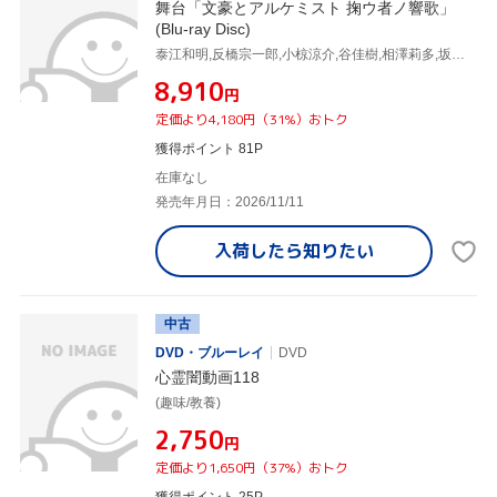
舞台「文豪とアルケミスト 掬ウ者ノ響歌」
(Blu-ray Disc)
泰江和明,反橋宗一郎,小椋涼介,谷佳樹,相澤莉多,坂本英城,tak,宮里豊
¥8,910
円
定価より4,180円（31%）おトク
獲得ポイント 81P
在庫なし
発売年月日：2026/11/11
入荷したら
知りたい
中古
DVD・ブルーレイ
DVD
心霊闇動画118
(趣味/教養)
¥2,750
円
定価より1,650円（37%）おトク