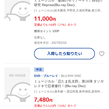
ミュージカル『憂国のモリアーティ』緋色の
研究 Reprise(Blu-ray Disc)
(ミュージカル),鈴木勝吾,平野良,久保田秀敏,泰江和明,山本一慶,三好輝,ただすけ
¥11,000
円
定価より4,180円（27%）おトク
獲得ポイント 100P
在庫なし
発売年月日：2027/02/10
入荷したら
知りたい
中古
DVD・ブルーレイ
BLU-RAY DISC
ミュージカル「忍たま乱太郎」第16弾 タソガ
レドキで忍者修行！(Blu-ray Disc)
(ミュージカル),湯本健一,渡辺和貴,新井雄也,坂垣怜次,鈴木祐大,反橋宗一郎,西岡諒佑
¥7,480
円
定価より3,520円（32%）おトク