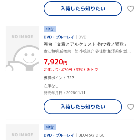
入荷したら
知りたい
中古
DVD・ブルーレイ
DVD
舞台「文豪とアルケミスト 掬ウ者ノ響歌」
泰江和明,反橋宗一郎,小椋涼介,谷佳樹,相澤莉多,坂本英城,tak,宮里豊
¥7,920
円
定価より4,070円（33%）おトク
獲得ポイント 72P
在庫なし
発売年月日：2026/11/11
入荷したら
知りたい
中古
DVD・ブルーレイ
BLU-RAY DISC