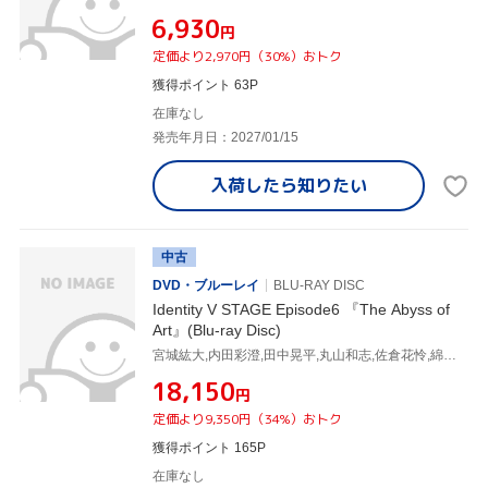
¥6,930
円
定価より2,970円（30%）おトク
獲得ポイント 63P
在庫なし
発売年月日：2027/01/15
入荷したら
知りたい
中古
DVD・ブルーレイ
BLU-RAY DISC
Identity V STAGE Episode6 『The Abyss of
Art』(Blu-ray Disc)
宮城紘大,内田彩澄,田中晃平,丸山和志,佐倉花怜,綿目霞,千葉瑞己,平井雄基
¥18,150
円
定価より9,350円（34%）おトク
獲得ポイント 165P
在庫なし