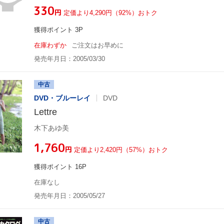
¥330
円
定価より4,290円（92%）おトク
獲得ポイント 3P
在庫わずか
ご注文はお早めに
発売年月日：2005/03/30
中古
DVD・ブルーレイ
DVD
Lettre
木下あゆ美
¥1,760
円
定価より2,420円（57%）おトク
獲得ポイント 16P
在庫なし
発売年月日：2005/05/27
中古