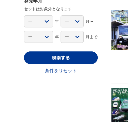
発売年月
セットは対象外となります
年
月〜
年
月まで
検索する
条件をリセット