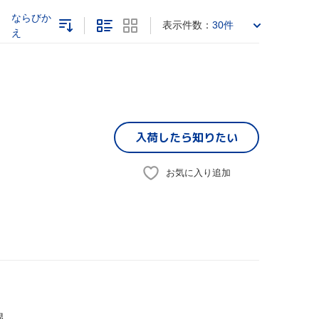
ならびか
表示件数：
30件
え
入荷したら
知りたい
お気に入り追加
線