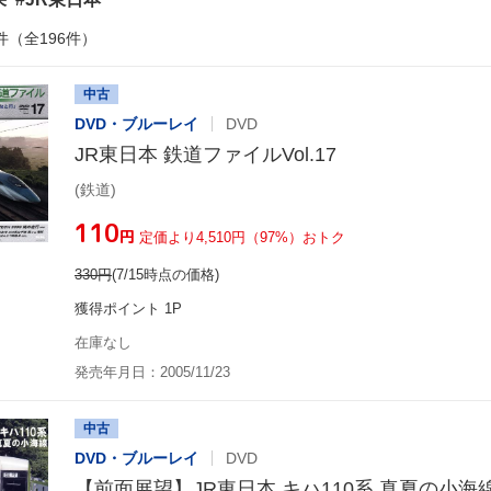
件（全196件）
中古
DVD・ブルーレイ
DVD
JR東日本 鉄道ファイルVol.17
(鉄道)
¥110
円
定価より4,510円（97%）おトク
330
円
(7/15時点の価格)
獲得ポイント 1P
在庫なし
発売年月日：2005/11/23
中古
DVD・ブルーレイ
DVD
【前面展望】JR東日本 キハ110系 真夏の小海