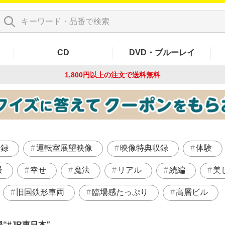
CD
DVD・ブルーレイ
1,800円以上の注文で
送料無料
収録
運転室展望映像
映像特典収録
体験
景
幸せ
魔法
リアル
続編
美
旧国鉄形車両
臨場感たっぷり
高層ビル
果
#JR東日本