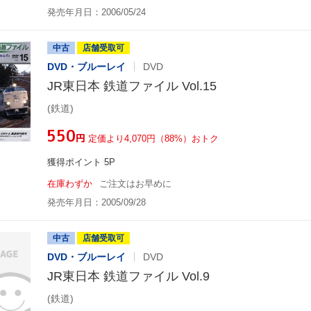
発売年月日：2006/05/24
中古
店舗受取可
DVD・ブルーレイ
DVD
JR東日本 鉄道ファイル Vol.15
(鉄道)
¥550
円
定価より4,070円（88%）おトク
獲得ポイント 5P
在庫わずか
ご注文はお早めに
発売年月日：2005/09/28
中古
店舗受取可
DVD・ブルーレイ
DVD
JR東日本 鉄道ファイル Vol.9
(鉄道)