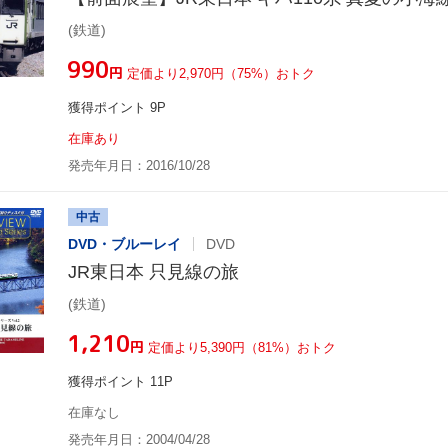
(鉄道)
¥990
円
定価より2,970円（75%）おトク
獲得ポイント 9P
在庫あり
発売年月日：2016/10/28
中古
DVD・ブルーレイ
DVD
JR東日本 只見線の旅
(鉄道)
¥1,210
円
定価より5,390円（81%）おトク
獲得ポイント 11P
在庫なし
発売年月日：2004/04/28