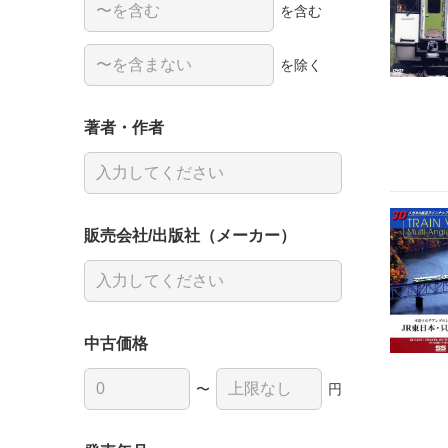
を含む
を除く
著者・作者
販売会社/出版社（メーカー）
中古価格
〜
円