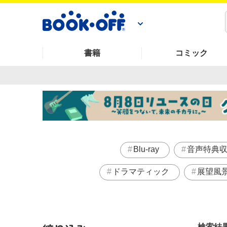
書籍
コミック
Blu-ray
音声特典
ドラマティック
展望風
検索結