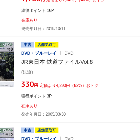
獲得ポイント 16P
在庫あり
発売年月日：2019/10/11
中古
店舗受取可
DVD・ブルーレイ
DVD
JR東日本 鉄道ファイルVol.8
(鉄道)
¥330
円
定価より4,290円（92%）おトク
獲得ポイント 3P
在庫あり
発売年月日：2005/03/30
中古
店舗受取可
DVD・ブルーレイ
DVD