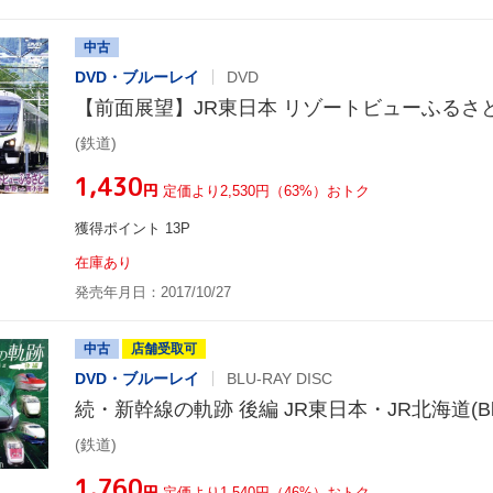
中古
DVD・ブルーレイ
DVD
【前面展望】JR東日本 リゾートビューふるさ
(鉄道)
¥1,430
円
定価より2,530円（63%）おトク
獲得ポイント 13P
在庫あり
発売年月日：2017/10/27
中古
店舗受取可
DVD・ブルーレイ
BLU-RAY DISC
続・新幹線の軌跡 後編 JR東日本・JR北海道(Blu-r
(鉄道)
¥1,760
円
定価より1,540円（46%）おトク