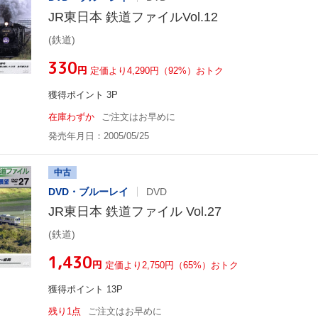
JR東日本 鉄道ファイルVol.12
(鉄道)
¥330
円
定価より4,290円（92%）おトク
獲得ポイント 3P
在庫わずか
ご注文はお早めに
発売年月日：2005/05/25
中古
DVD・ブルーレイ
DVD
JR東日本 鉄道ファイル Vol.27
(鉄道)
¥1,430
円
定価より2,750円（65%）おトク
獲得ポイント 13P
残り1点
ご注文はお早めに