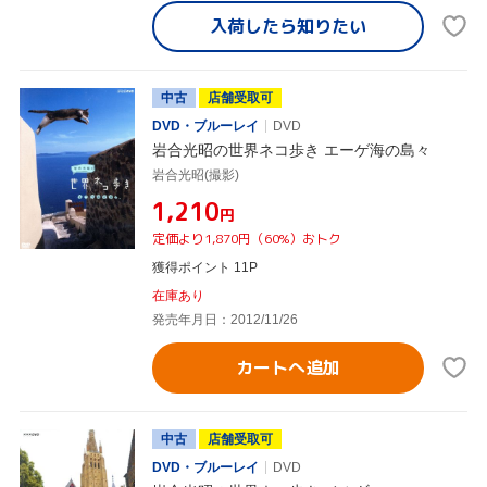
入荷したら
知りたい
中古
店舗受取可
DVD・ブルーレイ
DVD
岩合光昭の世界ネコ歩き エーゲ海の島々
岩合光昭(撮影)
¥1,210
円
定価より1,870円（60%）おトク
獲得ポイント 11P
在庫あり
発売年月日：2012/11/26
カートへ追加
中古
店舗受取可
DVD・ブルーレイ
DVD