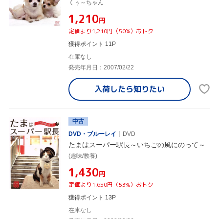
くぅ～ちゃん
¥1,210
円
定価より1,210円（50%）おトク
獲得ポイント 11P
在庫なし
発売年月日：2007/02/22
入荷したら
知りたい
中古
DVD・ブルーレイ
DVD
たまはスーパー駅長～いちごの風にのって～
(趣味/教養)
¥1,430
円
定価より1,650円（53%）おトク
獲得ポイント 13P
在庫なし