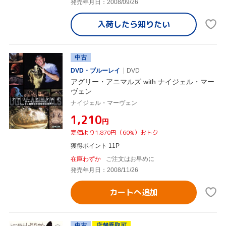
発売年月日：2008/09/26
入荷したら
知りたい
中古
DVD・ブルーレイ
DVD
アグリー・アニマルズ with ナイジェル・マー
ヴェン
ナイジェル・マーヴェン
¥1,210
円
定価より1,870円（60%）おトク
獲得ポイント 11P
在庫わずか
ご注文はお早めに
発売年月日：2008/11/26
カートへ追加
中古
店舗受取可