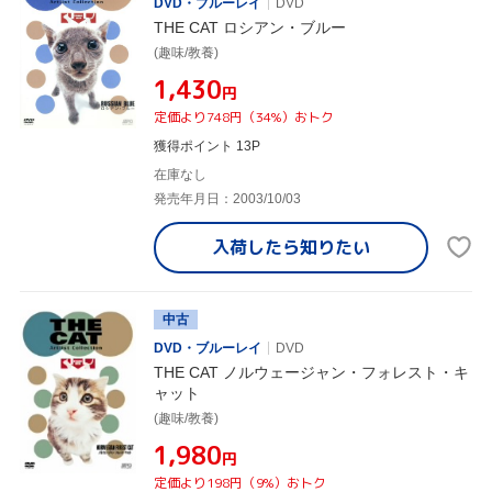
DVD・ブルーレイ
DVD
THE CAT ロシアン・ブルー
(趣味/教養)
¥1,430
円
定価より748円（34%）おトク
獲得ポイント 13P
在庫なし
発売年月日：2003/10/03
入荷したら
知りたい
中古
DVD・ブルーレイ
DVD
THE CAT ノルウェージャン・フォレスト・キ
ャット
(趣味/教養)
¥1,980
円
定価より198円（9%）おトク