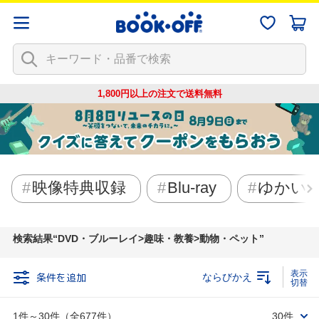
1,800円以上の注文で
送料無料
映像特典収録
Blu-ray
ゆかい
検索結果
DVD・ブルーレイ>趣味・教養>動物・ペット
条件を追加
ならびかえ
1件～30件（全677件）
30件