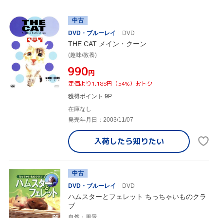
中古
DVD・ブルーレイ
DVD
THE CAT メイン・クーン
(趣味/教養)
¥990
円
定価より1,188円（54%）おトク
獲得ポイント 9P
在庫なし
発売年月日：2003/11/07
入荷したら
知りたい
中古
DVD・ブルーレイ
DVD
ハムスターとフェレット ちっちゃいものクラ
ブ
自然・風景