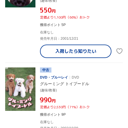
(趣味/教養)
¥550
円
定価より1,100円（66%）おトク
獲得ポイント 5P
在庫なし
発売年月日：2001/12/21
入荷したら
知りたい
中古
DVD・ブルーレイ
DVD
グルーミング トイプードル
(趣味/教養)
¥990
円
定価より2,530円（71%）おトク
獲得ポイント 9P
在庫なし