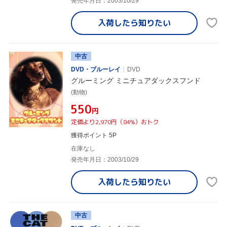
発売年月日：2003/10/29
入荷したら
知りたい
中古
DVD・ブルーレイ
DVD
グルーミング ミニチュアダックスフンド
(動物)
¥550
円
定価より2,970円（84%）おトク
獲得ポイント 5P
在庫なし
発売年月日：2003/10/29
入荷したら
知りたい
中古