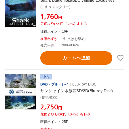
Shark Battle field/BBC Wildlife Exclusives
(ドキュメンタリー)
¥1,760
円
定価より859円（32%）おトク
獲得ポイント 16P
在庫わずか
ご注文はお早めに
発売年月日：2006/03/24
カートへ追加
中古
DVD・ブルーレイ
BLU-RAY DISC
サンシャイン水族館3D/2D(Blu-ray Disc)
(趣味/教養)
¥2,750
円
定価より1,430円（34%）おトク
獲得ポイント 25P