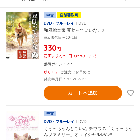
中古
店舗受取可
DVD・ブルーレイ
DVD
和風総本家 豆助っていいな。2
豆助[8代目～10代目]
¥330
円
定価より2,750円（89%）おトク
獲得ポイント 3P
残り1点
ご注文はお早めに
発売年月日：2012/12/19
カートへ追加
中古
DVD・ブルーレイ
DVD
くぅ～ちゃんとこいぬ チワワの「くぅ～ちゃ
んファミリー」オフィシャルDVD!!