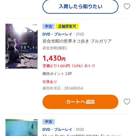
入荷したら
知りたい
中古
店舗受取可
DVD・ブルーレイ
DVD
岩合光昭の世界ネコ歩き ブルガリア
岩合光昭(撮影)
¥1,430
円
定価より1,650円（53%）おトク
獲得ポイント 13P
在庫あり
発売年月日：2014/03/14
カートへ追加
中古
DVD・ブルーレイ
DVD