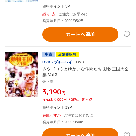
獲得ポイント 5P
残り1点
ご注文はお早めに
発売年月日：2001/05/25
カートへ追加
中古
店舗受取可
DVD・ブルーレイ
DVD
ムツゴロウとゆかいな仲間たち 動物王国大全
集 Vol.3
畑正憲
¥3,190
円
定価より990円（23%）おトク
獲得ポイント 29P
在庫わずか
ご注文はお早めに
発売年月日：2001/06/06
カートへ追加