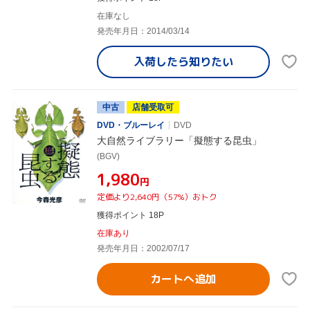
在庫なし
発売年月日：2014/03/14
入荷したら
知りたい
中古
店舗受取可
DVD・ブルーレイ
DVD
大自然ライブラリー「擬態する昆虫」
(BGV)
¥1,980
円
定価より2,640円（57%）おトク
獲得ポイント 18P
在庫あり
発売年月日：2002/07/17
カートへ追加