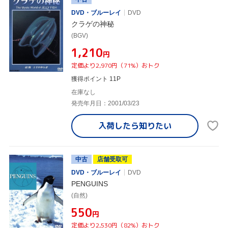
DVD・ブルーレイ
DVD
クラゲの神秘
(BGV)
¥1,210
円
定価より2,970円（71%）おトク
獲得ポイント 11P
在庫なし
発売年月日：2001/03/23
入荷したら
知りたい
中古
店舗受取可
DVD・ブルーレイ
DVD
PENGUINS
(自然)
¥550
円
定価より2,530円（82%）おトク