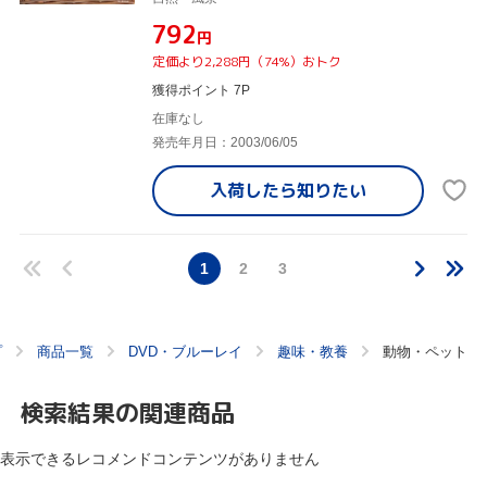
¥792
円
定価より2,288円（74%）おトク
獲得ポイント 7P
在庫なし
発売年月日：2003/06/05
入荷したら
知りたい
1
2
3
プ
商品一覧
DVD・ブルーレイ
趣味・教養
動物・ペット
検索結果の関連商品
表示できるレコメンドコンテンツがありません