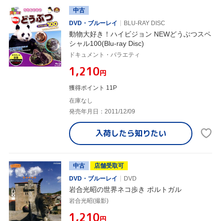
中古
DVD・ブルーレイ
BLU-RAY DISC
動物大好き！ハイビジョン NEWどうぶつスペ
シャル100(Blu-ray Disc)
ドキュメント・バラエティ
¥1,210
円
獲得ポイント 11P
在庫なし
発売年月日：2011/12/09
入荷したら
知りたい
中古
店舗受取可
DVD・ブルーレイ
DVD
岩合光昭の世界ネコ歩き ポルトガル
岩合光昭(撮影)
¥1,210
円