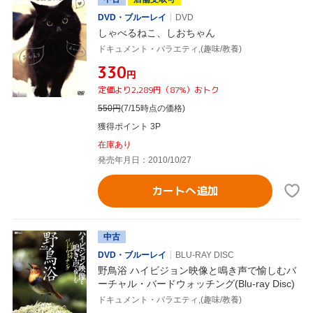
DVD・ブルーレイ
DVD
しゃべるねこ、しおちゃん
ドキュメント・バラエティ,(趣味/教養)
¥330
円
定価より2,289円（87%）おトク
550
円
(7/15時点の価格)
獲得ポイント 3P
在庫あり
発売年月日：2010/10/27
カートへ追加
中古
DVD・ブルーレイ
BLU-RAY DISC
野鳥浴 ハイビジョン映像と鳴き声で愉しむバ
ーチャル・バードウォッチング(Blu-ray Disc)
ドキュメント・バラエティ,(趣味/教養)