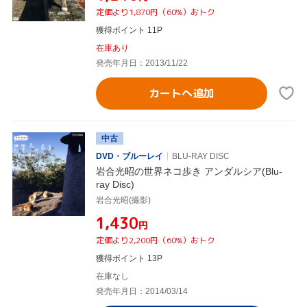
定価より1,870円（60%）おトク
獲得ポイント 11P
在庫あり
発売年月日：2013/11/22
カートへ追加
中古
DVD・ブルーレイ
BLU-RAY DISC
岩合光昭の世界ネコ歩き アンダルシア(Blu-
ray Disc)
岩合光昭(撮影)
¥1,430
円
定価より2,200円（60%）おトク
獲得ポイント 13P
在庫なし
発売年月日：2014/03/14