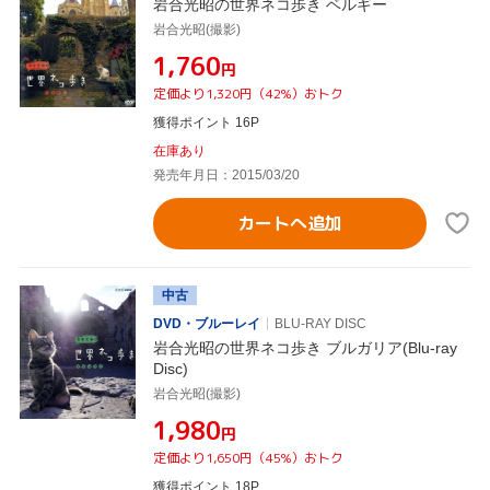
岩合光昭の世界ネコ歩き ベルギー
岩合光昭(撮影)
¥1,760
円
定価より1,320円（42%）おトク
獲得ポイント 16P
在庫あり
発売年月日：2015/03/20
カートへ追加
中古
DVD・ブルーレイ
BLU-RAY DISC
岩合光昭の世界ネコ歩き ブルガリア(Blu-ray
Disc)
岩合光昭(撮影)
¥1,980
円
定価より1,650円（45%）おトク
獲得ポイント 18P