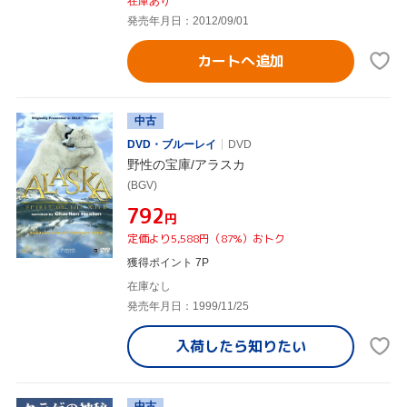
在庫あり
発売年月日：2012/09/01
カートへ追加
中古
DVD・ブルーレイ
DVD
野性の宝庫/アラスカ
(BGV)
¥792
円
定価より5,588円（87%）おトク
獲得ポイント 7P
在庫なし
発売年月日：1999/11/25
入荷したら
知りたい
中古