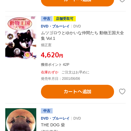
中古
店舗受取可
DVD・ブルーレイ
DVD
ムツゴロウとゆかいな仲間たち 動物王国大全
集 Vol.1
畑正憲
¥4,620
円
獲得ポイント 42P
在庫わずか
ご注文はお早めに
発売年月日：2001/06/06
カートへ追加
中古
DVD・ブルーレイ
DVD
THE DOG 柴