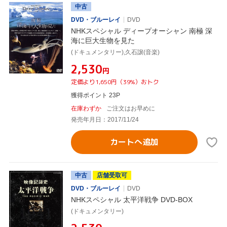
中古
DVD・ブルーレイ
DVD
NHKスペシャル ディープオーシャン 南極 深
海に巨大生物を見た
(ドキュメンタリー),久石譲(音楽)
¥2,530
円
定価より1,650円（39%）おトク
獲得ポイント 23P
在庫わずか
ご注文はお早めに
発売年月日：2017/11/24
カートへ追加
中古
店舗受取可
DVD・ブルーレイ
DVD
NHKスペシャル 太平洋戦争 DVD-BOX
(ドキュメンタリー)