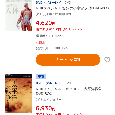
DVD・ブルーレイ
DVD
NHKスペシャル 驚異の小宇宙 人体 DVD-BOX
タモリ,小出五郎,山根基世
¥4,620
円
定価より20,460円（81%）おトク
獲得ポイント 42P
在庫あり
発売年月日：2003/04/25
カートへ追加
中古
DVD・ブルーレイ
DVD
NHKスペシャル ドキュメント太平洋戦争
DVD-BOX
(ドキュメンタリー)
¥6,930
円
定価より18,150円（72%）おトク