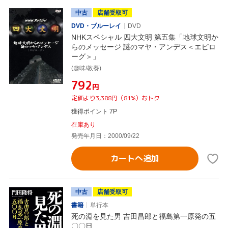
中古
店舗受取可
DVD・ブルーレイ
DVD
NHKスペシャル 四大文明 第五集「地球文明か
らのメッセージ 謎のマヤ・アンデス＜エピロ
ーグ＞」
(趣味/教養)
¥792
円
定価より3,388円（81%）おトク
獲得ポイント 7P
在庫あり
発売年月日：2000/09/22
カートへ追加
中古
店舗受取可
書籍
単行本
死の淵を見た男 吉田昌郎と福島第一原発の五
〇〇日