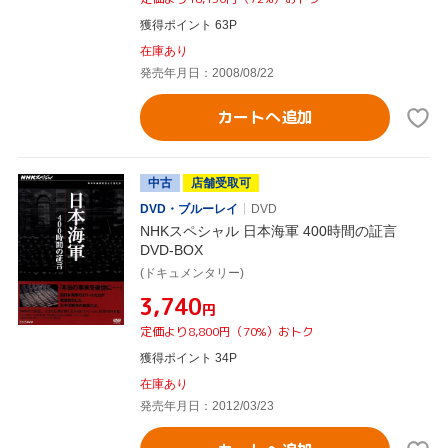
獲得ポイント 63P
在庫あり
発売年月日：2008/08/22
カートへ追加
中古
店舗受取可
DVD・ブルーレイ
DVD
NHKスペシャル 日本海軍 400時間の証言
DVD-BOX
(ドキュメンタリー)
¥3,740
円
定価より8,800円（70%）おトク
獲得ポイント 34P
在庫あり
発売年月日：2012/03/23