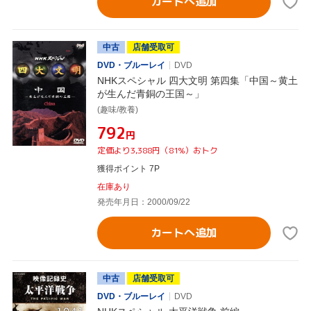
カートへ追加
中古
店舗受取可
DVD・ブルーレイ
DVD
NHKスペシャル 四大文明 第四集「中国～黄土
が生んだ青銅の王国～」
(趣味/教養)
¥792
円
定価より3,388円（81%）おトク
獲得ポイント 7P
在庫あり
発売年月日：2000/09/22
カートへ追加
中古
店舗受取可
DVD・ブルーレイ
DVD