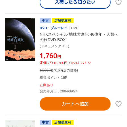
入荷したら
知りたい
中古
店舗受取可
DVD・ブルーレイ
DVD
NHKスペシャル 地球大進化 46億年・人類へ
の旅DVD-BOXI
(ドキュメンタリー)
¥1,760
円
定価より10,780円（85%）おトク
1,980
円
(7/16時点の価格)
獲得ポイント 16P
在庫あり
発売年月日：2004/09/24
カートへ追加
中古
店舗受取可