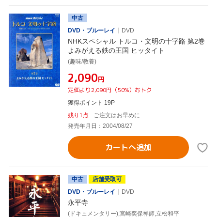
中古
DVD・ブルーレイ
DVD
NHKスペシャル トルコ・文明の十字路 第2巻
よみがえる鉄の王国 ヒッタイト
(趣味/教養)
¥2,090
円
定価より2,090円（50%）おトク
獲得ポイント 19P
残り1点
ご注文はお早めに
発売年月日：2004/08/27
カートへ追加
中古
店舗受取可
DVD・ブルーレイ
DVD
永平寺
(ドキュメンタリー),宮崎奕保禅師,立松和平