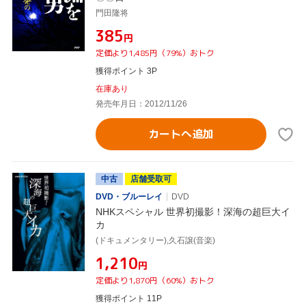
門田隆将
¥385
円
定価より1,485円（79%）おトク
獲得ポイント 3P
在庫あり
発売年月日：2012/11/26
カートへ追加
中古
店舗受取可
DVD・ブルーレイ
DVD
NHKスペシャル 世界初撮影！深海の超巨大イ
カ
(ドキュメンタリー),久石譲(音楽)
¥1,210
円
定価より1,870円（60%）おトク
獲得ポイント 11P