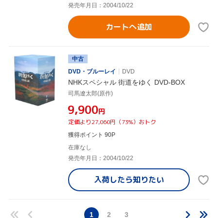
発売年月日：2004/10/22
カートへ追加
中古
DVD・ブルーレイ
DVD
NHKスペシャル 街道をゆく DVD-BOX
司馬遼太郎(原作)
¥9,900
円
定価より27,060円（73%）おトク
獲得ポイント 90P
在庫なし
発売年月日：2004/10/22
入荷したら
知りたい
1
2
3