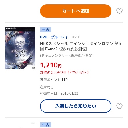
カートへ追加
中古
DVD・ブルーレイ
DVD
NHKスペシャル アインシュタインロマン 第5
回 E=mc2 隠された設計図
(ドキュメンタリー),篠原敬介(音楽)
¥1,210
円
定価より2,970円（71%）おトク
獲得ポイント 11P
在庫なし
発売年月日：2010/01/22
入荷したら
知りたい
中古