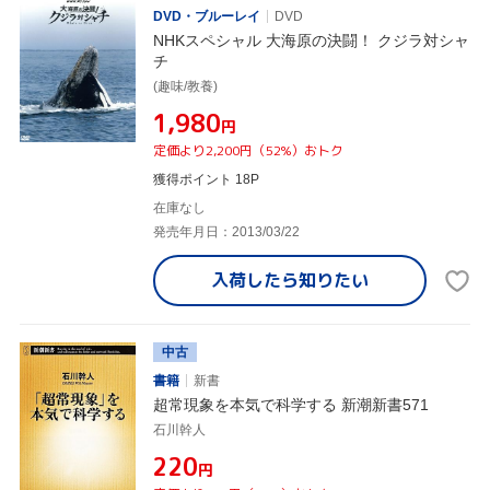
DVD・ブルーレイ
DVD
NHKスペシャル 大海原の決闘！ クジラ対シャ
チ
(趣味/教養)
¥1,980
円
定価より2,200円（52%）おトク
獲得ポイント 18P
在庫なし
発売年月日：2013/03/22
入荷したら
知りたい
中古
書籍
新書
超常現象を本気で科学する 新潮新書571
石川幹人
¥220
円