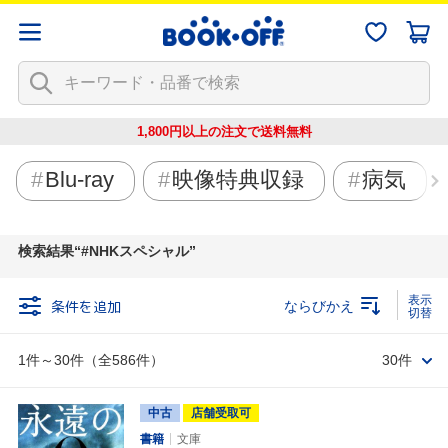
1,800円以上の注文で
送料無料
Blu-ray
映像特典収録
病気
検索結果
#NHKスペシャル
条件を追加
ならびかえ
1件～30件（全586件）
30件
中古
店舗受取可
書籍
文庫