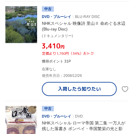
中古
DVD・ブルーレイ
BLU-RAY DISC
NHKスペシャル 映像詩 里山Ⅱ 命めぐる水辺
(Blu-ray Disc)
(ドキュメンタリー)
¥3,410
円
定価より1,760円（34%）おトク
獲得ポイント 31P
在庫なし
発売年月日：2008/12/26
入荷したら
知りたい
中古
DVD・ブルーレイ
DVD
NHKスペシャル ローマ帝国 第二集 一万人が
残した落書き ポンペイ・帝国繁栄の光と影