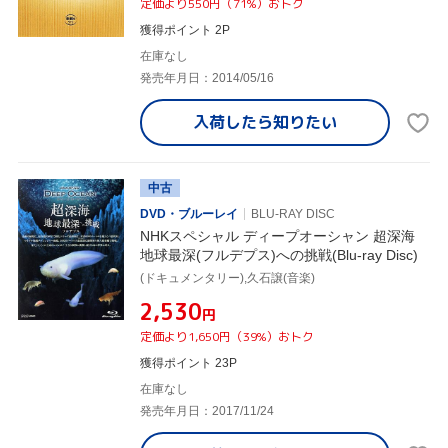
定価より550円（71%）おトク
獲得ポイント 2P
在庫なし
発売年月日：2014/05/16
入荷したら
知りたい
中古
DVD・ブルーレイ
BLU-RAY DISC
NHKスペシャル ディープオーシャン 超深海
地球最深(フルデプス)への挑戦(Blu-ray Disc)
(ドキュメンタリー),久石譲(音楽)
¥2,530
円
定価より1,650円（39%）おトク
獲得ポイント 23P
在庫なし
発売年月日：2017/11/24