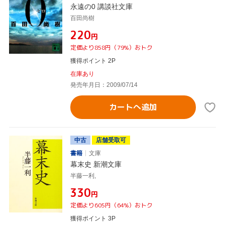
永遠の0 講談社文庫
百田尚樹
¥220
円
定価より858円（79%）おトク
獲得ポイント 2P
在庫あり
発売年月日：2009/07/14
カートへ追加
中古
店舗受取可
書籍
文庫
幕末史 新潮文庫
半藤一利,
¥330
円
定価より605円（64%）おトク
獲得ポイント 3P