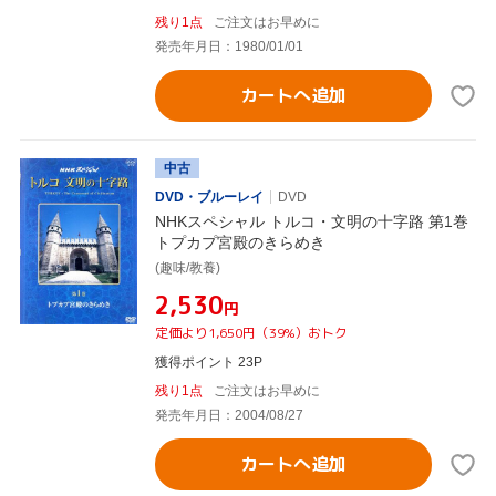
残り1点
ご注文はお早めに
発売年月日：1980/01/01
カートへ追加
中古
DVD・ブルーレイ
DVD
NHKスペシャル トルコ・文明の十字路 第1巻
トプカプ宮殿のきらめき
(趣味/教養)
¥2,530
円
定価より1,650円（39%）おトク
獲得ポイント 23P
残り1点
ご注文はお早めに
発売年月日：2004/08/27
カートへ追加