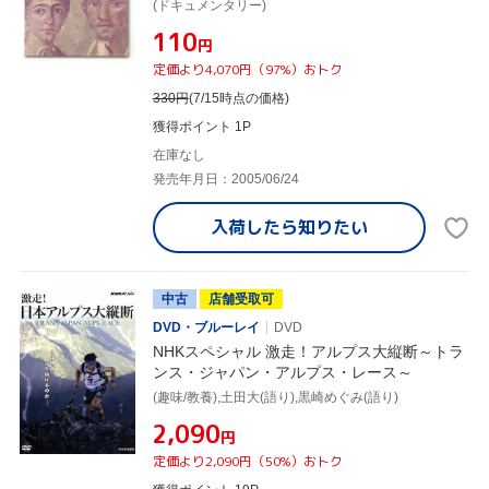
(ドキュメンタリー)
¥110
円
定価より4,070円（97%）おトク
330
円
(7/15時点の価格)
獲得ポイント 1P
在庫なし
発売年月日：2005/06/24
入荷したら
知りたい
中古
店舗受取可
DVD・ブルーレイ
DVD
NHKスペシャル 激走！アルプス大縦断～トラ
ンス・ジャパン・アルプス・レース～
(趣味/教養),土田大(語り),黒崎めぐみ(語り)
¥2,090
円
定価より2,090円（50%）おトク