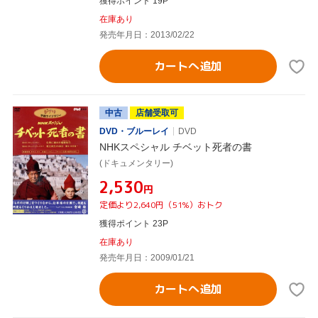
獲得ポイント 19P
在庫あり
発売年月日：2013/02/22
カートへ追加
中古
店舗受取可
DVD・ブルーレイ
DVD
NHKスペシャル チベット死者の書
(ドキュメンタリー)
¥2,530
円
定価より2,640円（51%）おトク
獲得ポイント 23P
在庫あり
発売年月日：2009/01/21
カートへ追加