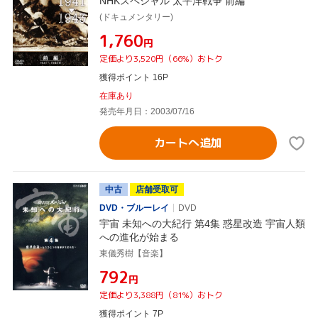
NHKスペシャル 太平洋戦争 前編
(ドキュメンタリー)
¥1,760
円
定価より3,520円（66%）おトク
獲得ポイント 16P
在庫あり
発売年月日：2003/07/16
カートへ追加
中古
店舗受取可
DVD・ブルーレイ
DVD
宇宙 未知への大紀行 第4集 惑星改造 宇宙人類
への進化が始まる
東儀秀樹【音楽】
¥792
円
定価より3,388円（81%）おトク
獲得ポイント 7P