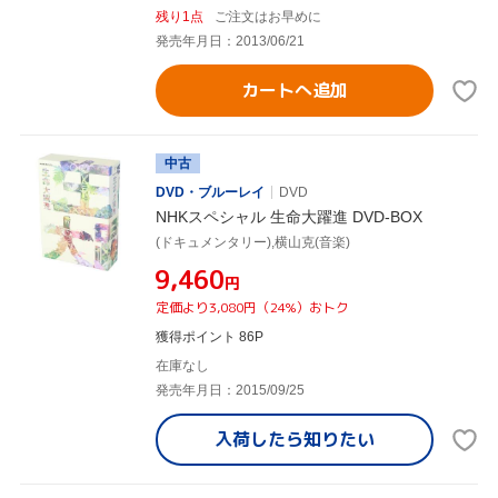
残り1点
ご注文はお早めに
発売年月日：2013/06/21
カートへ追加
中古
DVD・ブルーレイ
DVD
NHKスペシャル 生命大躍進 DVD-BOX
(ドキュメンタリー),横山克(音楽)
¥9,460
円
定価より3,080円（24%）おトク
獲得ポイント 86P
在庫なし
発売年月日：2015/09/25
入荷したら
知りたい