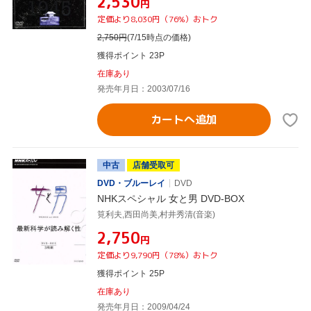
¥2,530
円
定価より8,030円（76%）おトク
2,750
円
(7/15時点の価格)
獲得ポイント 23P
在庫あり
発売年月日：2003/07/16
カートへ追加
中古
店舗受取可
DVD・ブルーレイ
DVD
NHKスペシャル 女と男 DVD-BOX
筧利夫,西田尚美,村井秀清(音楽)
¥2,750
円
定価より9,790円（78%）おトク
獲得ポイント 25P
在庫あり
発売年月日：2009/04/24