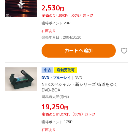
¥2,530
円
定価より4,950円（66%）おトク
獲得ポイント 23P
在庫あり
発売年月日：2004/10/20
カートへ追加
中古
店舗受取可
DVD・ブルーレイ
DVD
NHKスペシャル・新シリーズ 街道をゆく
DVD-BOX
司馬遼太郎(原作)
¥19,250
円
定価より81,070円（80%）おトク
獲得ポイント 175P
在庫あり