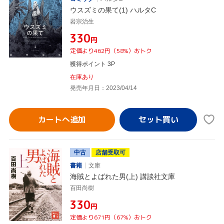
ウスズミの果て(1) ハルタC
岩宗治生
¥330
円
定価より462円（58%）おトク
獲得ポイント 3P
在庫あり
発売年月日：2023/04/14
カートへ追加
中古
店舗受取可
書籍
文庫
海賊とよばれた男(上) 講談社文庫
百田尚樹
¥330
円
定価より671円（67%）おトク