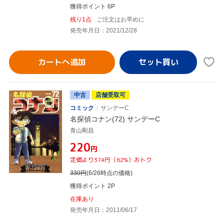
獲得ポイント 6P
残り1点
ご注文はお早めに
発売年月日：2021/12/28
カートへ追加
中古
店舗受取可
コミック
サンデーC
名探偵コナン(72) サンデーC
青山剛昌
¥220
円
定価より374円（62%）おトク
330
円
(6/26時点の価格)
獲得ポイント 2P
在庫あり
発売年月日：2011/06/17