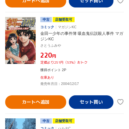
カートへ追加
中古
店舗受取可
コミック
マガジンKC
金田一少年の事件簿 吸血鬼伝説殺人事件 マガ
ジンKC
さとうふみや
¥220
円
定価より251円（53%）おトク
獲得ポイント 2P
在庫あり
発売年月日：2004/12/17
カートへ追加
中古
店舗受取可
コミック
ハルタC