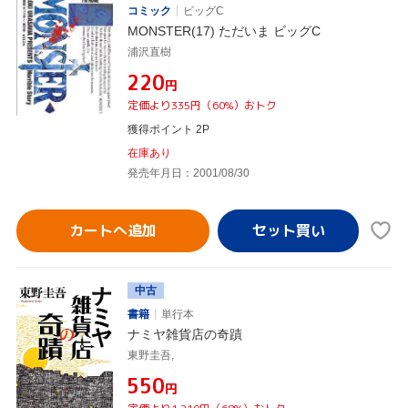
コミック
ビッグC
MONSTER(17) ただいま ビッグC
浦沢直樹
¥220
円
定価より335円（60%）おトク
獲得ポイント 2P
在庫あり
発売年月日：2001/08/30
カートへ追加
中古
書籍
単行本
ナミヤ雑貨店の奇蹟
東野圭吾,
¥550
円