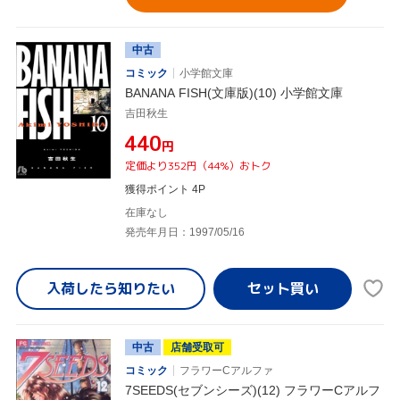
中古
コミック
小学館文庫
BANANA FISH(文庫版)(10) 小学館文庫
吉田秋生
¥440
円
定価より352円（44%）おトク
獲得ポイント 4P
在庫なし
発売年月日：1997/05/16
入荷したら
知りたい
中古
店舗受取可
コミック
フラワーCアルファ
7SEEDS(セブンシーズ)(12) フラワーCアルフ