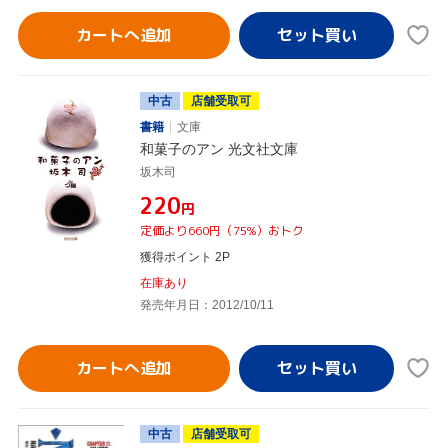
カートへ追加
中古
店舗受取可
書籍
文庫
和菓子のアン 光文社文庫
坂木司
¥220
円
定価より660円（75%）おトク
獲得ポイント 2P
在庫あり
発売年月日：2012/10/11
カートへ追加
中古
店舗受取可