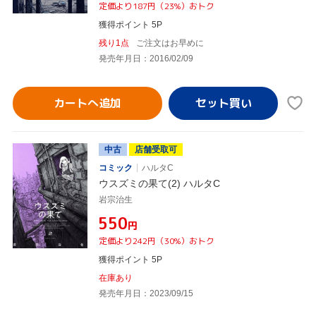
定価より187円（23%）おトク
獲得ポイント 5P
残り1点
ご注文はお早めに
発売年月日：2016/02/09
カートへ追加
中古
店舗受取可
コミック
ハルタC
ウスズミの果て(2) ハルタC
岩宗治生
¥550
円
定価より242円（30%）おトク
獲得ポイント 5P
在庫あり
発売年月日：2023/09/15