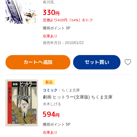
有川浩,
¥330
円
定価より403円（54%）おトク
獲得ポイント 3P
在庫あり
発売年月日：2010/01/22
カートへ追加
新品
コミック
ちくま文庫
劇画 ヒットラー(文庫版) ちくま文庫
水木しげる
¥594
円
獲得ポイント 5P
在庫あり