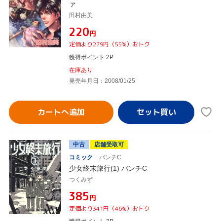
ァ
田村由美
¥220
円
定価より279円（55%）おトク
獲得ポイント 2P
在庫あり
発売年月日：2008/01/25
カートへ追加
中古
店舗受取可
コミック
バンチC
少女終末旅行(1) バンチC
つくみず
¥385
円
定価より341円（46%）おトク