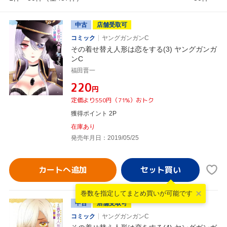
中古
店舗受取可
コミック
ヤングガンガンC
その着せ替え人形は恋をする(3) ヤングガンガ
ンC
福田晋一
¥220
円
定価より550円（71%）おトク
獲得ポイント 2P
在庫あり
発売年月日：2019/05/25
カートへ追加
巻数を指定して
まとめ買いが可能です
中古
店舗受取可
コミック
ヤングガンガンC