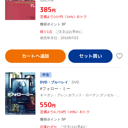
¥385
円
定価より201円（34%）おトク
獲得ポイント 3P
残り1点
ご注文はお早めに
発売年月日：2010/07/23
カートへ追加
中古
DVD・ブルーレイ
DVD
#フォロー・ミー
キーガン・アレン,ホランド・ローデン,デンゼル・ウィッテッカー,ローネン・ルービンシュタイン,パシャ・リチニコフ,ジョージ・ジャンコ,ウィル・ワーニック(監督、脚本、製作),クリスタル・グルームス・マンガノ(音楽)
¥550
円
定価より4,730円（89%）おトク
獲得ポイント 5P
在庫わずか
ご注文はお早めに