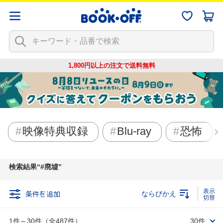
1,800円以上の注文で
送料無料
映像特典収録
Blu-ray
恐怖
検索結果
#廃墟
条件を追加
ならびかえ
1件～30件（全487件）
30件