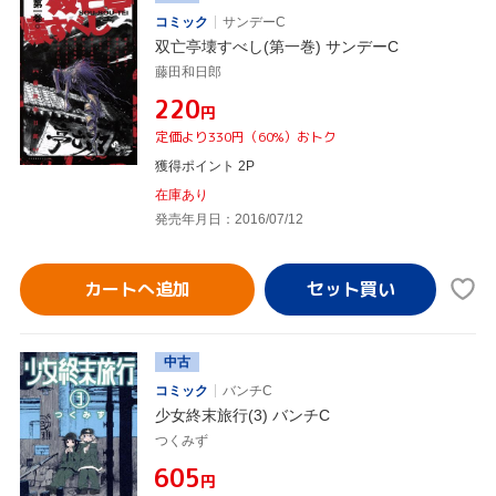
コミック
サンデーC
双亡亭壊すべし(第一巻) サンデーC
藤田和日郎
¥220
円
定価より330円（60%）おトク
獲得ポイント 2P
在庫あり
発売年月日：2016/07/12
カートへ追加
中古
コミック
バンチC
少女終末旅行(3) バンチC
つくみず
¥605
円