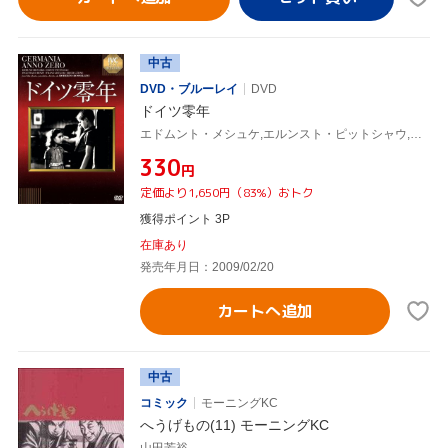
中古
DVD・ブルーレイ
DVD
ドイツ零年
エドムント・メシュケ,エルンスト・ピットシャウ,ロベルト・ロッセリーニ(監督、脚本、製作)
¥330
円
定価より1,650円（83%）おトク
獲得ポイント 3P
在庫あり
発売年月日：2009/02/20
カートへ追加
中古
コミック
モーニングKC
へうげもの(11) モーニングKC
山田芳裕