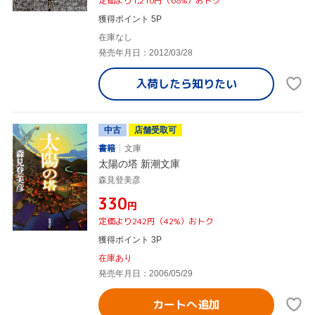
定価より1,210円（68%）おトク
獲得ポイント 5P
在庫なし
発売年月日：2012/03/28
入荷したら
知りたい
中古
店舗受取可
書籍
文庫
太陽の塔 新潮文庫
森見登美彦
¥330
円
定価より242円（42%）おトク
獲得ポイント 3P
在庫あり
発売年月日：2006/05/29
カートへ追加