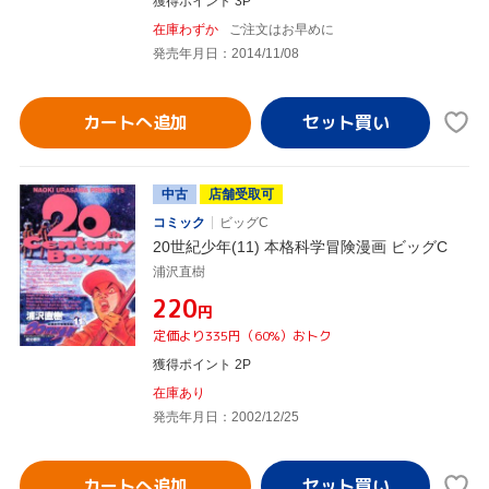
獲得ポイント 3P
在庫わずか
ご注文はお早めに
発売年月日：2014/11/08
カートへ追加
中古
店舗受取可
コミック
ビッグC
20世紀少年(11) 本格科学冒険漫画 ビッグC
浦沢直樹
¥220
円
定価より335円（60%）おトク
獲得ポイント 2P
在庫あり
発売年月日：2002/12/25
カートへ追加