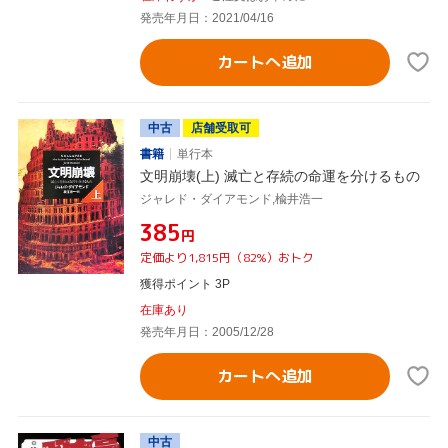
発売年月日：2021/04/16
カートへ追加
中古
店舗受取可
書籍
単行本
文明崩壊(上) 滅亡と存続の命運を分けるもの
ジャレド・ダイアモンド,楡井浩一
¥385
円
定価より1,815円（82%）おトク
獲得ポイント 3P
在庫あり
発売年月日：2005/12/28
カートへ追加
中古