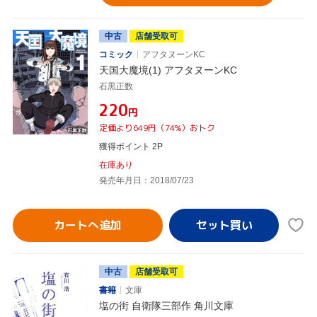
中古
店舗受取可
コミック
アフタヌーンKC
天国大魔境(1) アフタヌーンKC
石黒正数
¥220
円
定価より649円（74%）おトク
獲得ポイント 2P
在庫あり
発売年月日：2018/07/23
カートへ追加
中古
店舗受取可
書籍
文庫
塩の街 自衛隊三部作 角川文庫