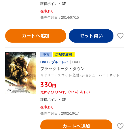
獲得ポイント 3P
在庫あり
発売年月日：2014/07/15
カートへ追加
中古
店舗受取可
DVD・ブルーレイ
DVD
ブラックホーク・ダウン
リドリー・スコット(監督),ジョシュ・ハートネット,ユアン・マクレガー,トム・サイズモア,ジェイソン・アイザックス,ユエン・ブレンナー,ケン・ノーラン,ハンス・ジマー
¥330
円
定価より3,850円（92%）おトク
獲得ポイント 3P
在庫あり
発売年月日：2002/10/17
カートへ追加