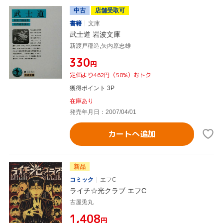
中古
店舗受取可
書籍
文庫
武士道 岩波文庫
新渡戸稲造,矢内原忠雄
¥330
円
定価より462円（58%）おトク
獲得ポイント 3P
在庫あり
発売年月日：2007/04/01
カートへ追加
新品
コミック
エフC
ライチ☆光クラブ エフC
古屋兎丸
¥1,408
円