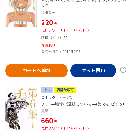
その着せ替え人形は恋をする(4) ヤングガンガ
ンC
福田晋一
¥220
円
定価より550円（71%）おトク
獲得ポイント 2P
在庫あり
発売年月日：2019/10/25
カートへ追加
中古
店舗受取可
コミック
ビッグC
チ。 ―地球の運動について―(第6集) ビッグC
魚豊
¥660
円
定価より110円（14%）おトク