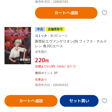
発売年月日：1990/07/01
カートへ追加
中古
店舗受取可
コミック
角川Cエース
新世紀エヴァンゲリオン(9) フィフス・チルド
レン 角川Cエース
貞本義行
¥220
円
定価より418円（65%）おトク
獲得ポイント 2P
在庫あり
発売年月日：2004/04/21
カートへ追加