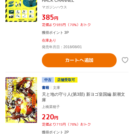
HACK CHANNEL
マガジンハウス
¥385
円
定価より935円（70%）おトク
獲得ポイント 3P
在庫あり
発売年月日：2018/08/01
カートへ追加
中古
店舗受取可
書籍
文庫
天と地の守り人(第3部) 新ヨゴ皇国編 新潮文
庫
上橋菜穂子
¥220
円
定価より715円（76%）おトク
獲得ポイント 2P