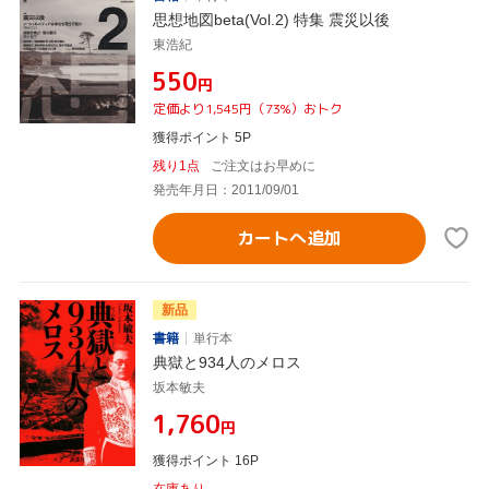
思想地図beta(Vol.2) 特集 震災以後
東浩紀
¥550
円
定価より1,545円（73%）おトク
獲得ポイント 5P
残り1点
ご注文はお早めに
発売年月日：2011/09/01
カートへ追加
新品
書籍
単行本
典獄と934人のメロス
坂本敏夫
¥1,760
円
獲得ポイント 16P
在庫あり