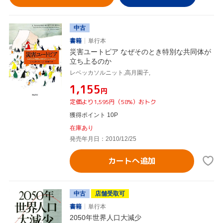
中古
書籍
単行本
災害ユートピア なぜそのとき特別な共同体が
立ち上るのか
レベッカソルニット,高月園子,
¥1,155
円
定価より1,595円（58%）おトク
獲得ポイント 10P
在庫あり
発売年月日：2010/12/25
カートへ追加
中古
店舗受取可
書籍
単行本
2050年世界人口大減少