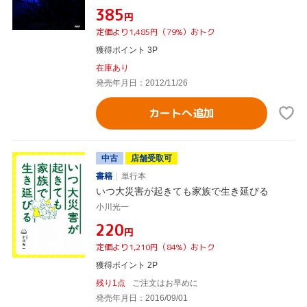
¥385
円
定価より1,485円（79%）おトク
獲得ポイント 3P
在庫あり
発売年月日：2012/11/26
カートへ追加
中古
店舗受取可
書籍
単行本
いつ大災害が起きても家族で生き延びる
小川光一
¥220
円
定価より1,210円（84%）おトク
獲得ポイント 2P
残り1点
ご注文はお早めに
発売年月日：2016/09/01