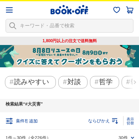
1,800円以上の注文で
送料無料
読みやすい
対談
哲学
韓
検索結果
#大災害
条件を追加
ならびかえ
1件～30件（全226件）
30件