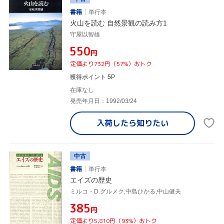
書籍
単行本
火山を読む 自然景観の読み方1
守屋以智雄
¥550
円
定価より732円（57%）おトク
獲得ポイント 5P
在庫なし
発売年月日：1992/03/24
入荷したら
知りたい
中古
書籍
単行本
エイズの歴史
ミルコ・D.グルメク,中島ひかる,中山健夫
¥385
円
定価より5,810円（93%）おトク