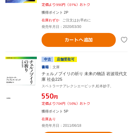
定価より990円（81%）おトク
獲得ポイント 2P
在庫わずか
ご注文はお早めに
発売年月日：2020/03/30
カートへ追加
中古
店舗受取可
書籍
文庫
チェルノブイリの祈り 未来の物語 岩波現代文
庫 社会225
スベトラーナアレクシエービッチ,松本妙子,
¥550
円
定価より704円（56%）おトク
獲得ポイント 5P
在庫あり
発売年月日：2011/06/18