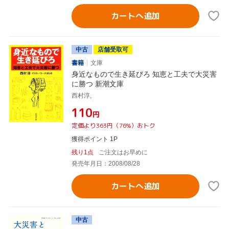
カートへ追加
中古
店舗受取可
書籍
文庫
身近なもので生き延びろ 知恵と工夫で大災害
に勝つ 新潮文庫
西村淳,
¥110
円
定価より363円（76%）おトク
獲得ポイント 1P
残り1点
ご注文はお早めに
発売年月日：2008/08/28
カートへ追加
中古