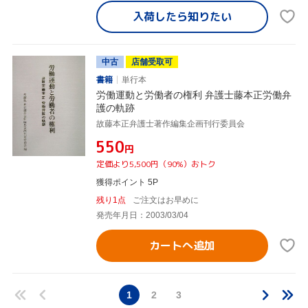
入荷したら
知りたい
中古
店舗受取可
書籍
単行本
労働運動と労働者の権利 弁護士藤本正労働弁
護の軌跡
故藤本正弁護士著作編集企画刊行委員会
¥550
円
定価より5,500円（90%）おトク
獲得ポイント 5P
残り1点
ご注文はお早めに
発売年月日：2003/03/04
カートへ追加
1
2
3