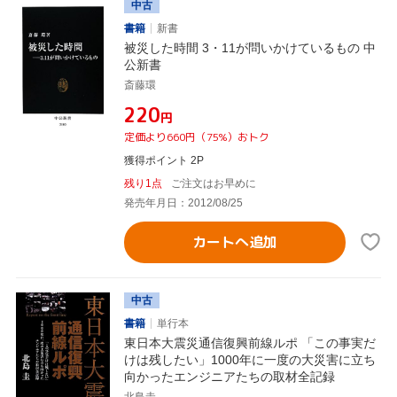
中古
書籍
新書
被災した時間 3・11が問いかけているもの 中
公新書
斎藤環
¥220
円
定価より660円（75%）おトク
獲得ポイント 2P
残り1点
ご注文はお早めに
発売年月日：2012/08/25
カートへ追加
中古
書籍
単行本
東日本大震災通信復興前線ルポ 「この事実だ
けは残したい」1000年に一度の大災害に立ち
向かったエンジニアたちの取材全記録
北島圭