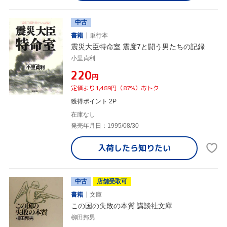
中古
書籍
単行本
震災大臣特命室 震度7と闘う男たちの記録
小里貞利
¥220
円
定価より1,489円（87%）おトク
獲得ポイント 2P
在庫なし
発売年月日：1995/08/30
入荷したら
知りたい
中古
店舗受取可
書籍
文庫
この国の失敗の本質 講談社文庫
柳田邦男