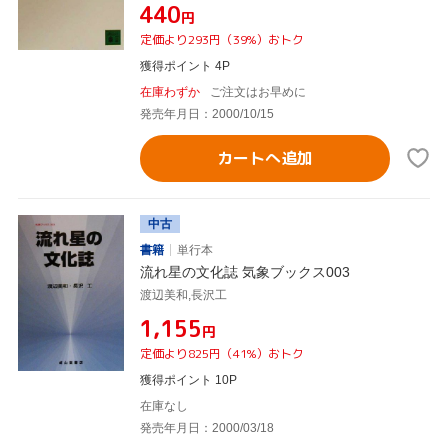
¥440
円
定価より293円（39%）おトク
獲得ポイント 4P
在庫わずか
ご注文はお早めに
発売年月日：2000/10/15
カートへ追加
中古
書籍
単行本
流れ星の文化誌 気象ブックス003
渡辺美和,長沢工
¥1,155
円
定価より825円（41%）おトク
獲得ポイント 10P
在庫なし
発売年月日：2000/03/18