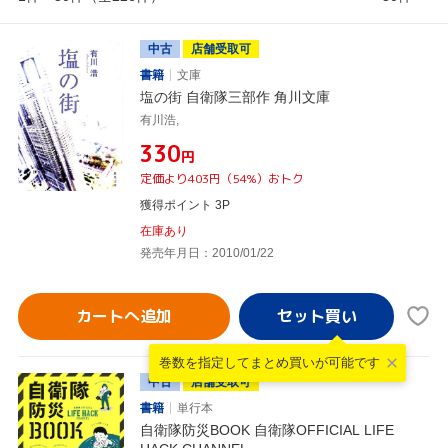
中古
店舗受取可
書籍
文庫
塩の街 自衛隊三部作 角川文庫
有川浩,
¥330
円
定価より403円（54%）おトク
獲得ポイント 3P
在庫あり
発売年月日：2010/01/22
カートへ追加
巻数を指定して
まとめ買いが可能です
中古
店舗受取可
書籍
単行本
自衛隊防災BOOK 自衛隊OFFICIAL LIFE