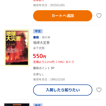
発売年月日：2015/11/01
カートへ追加
中古
書籍
単行本
地球大災害
金子史朗
¥550
円
定価より2,014円（78%）おトク
獲得ポイント 5P
在庫なし
発売年月日：1991/12/16
入荷したら
知りたい
中古