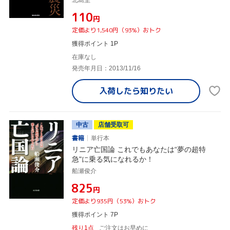
¥110
円
定価より1,540円（93%）おトク
獲得ポイント 1P
在庫なし
発売年月日：2013/11/16
入荷したら
知りたい
中古
店舗受取可
書籍
単行本
リニア亡国論 これでもあなたは“夢の超特
急"に乗る気になれるか！
船瀬俊介
¥825
円
定価より935円（53%）おトク
獲得ポイント 7P
残り1点
ご注文はお早めに