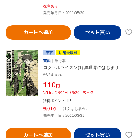
在庫あり
発売年月日：2011/05/30
カートへ追加
中古
店舗受取可
書籍
単行本
ログ・ホライズン(1) 異世界のはじまり
橙乃ままれ
¥110
円
定価より990円（90%）おトク
獲得ポイント 1P
残り1点
ご注文はお早めに
発売年月日：2011/03/31
カートへ追加