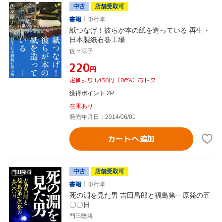
中古
店舗受取可
書籍
単行本
紙つなげ！彼らが本の紙を造っている 再生・
日本製紙石巻工場
佐々涼子
¥220
円
定価より1,430円（86%）おトク
獲得ポイント 2P
在庫あり
発売年月日：2014/06/01
カートへ追加
中古
店舗受取可
書籍
単行本
死の淵を見た男 吉田昌郎と福島第一原発の五
〇〇日
門田隆将