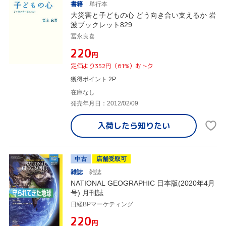
書籍
単行本
大災害と子どもの心 どう向き合い支えるか 岩
波ブックレット829
冨永良喜
¥220
円
定価より352円（61%）おトク
獲得ポイント 2P
在庫なし
発売年月日：2012/02/09
入荷したら
知りたい
中古
店舗受取可
雑誌
雑誌
NATIONAL GEOGRAPHIC 日本版(2020年4月
号) 月刊誌
日経BPマーケティング
¥220
円