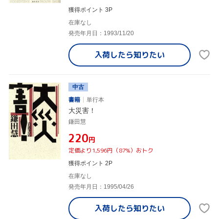
獲得ポイント 3P
在庫なし
発売年月日：1993/11/20
入荷したら
知りたい
中古
書籍
単行本
大災害！
鎌田慧
¥220
円
定価より1,596円（87%）おトク
獲得ポイント 2P
在庫なし
発売年月日：1995/04/26
入荷したら
知りたい