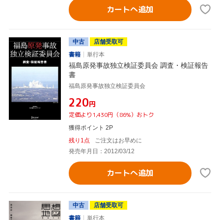
カートへ追加
中古
店舗受取可
書籍
単行本
福島原発事故独立検証委員会 調査・検証報告
書
福島原発事故独立検証委員会
¥220
円
定価より1,430円（86%）おトク
獲得ポイント 2P
残り1点
ご注文はお早めに
発売年月日：2012/03/12
カートへ追加
中古
店舗受取可
書籍
単行本