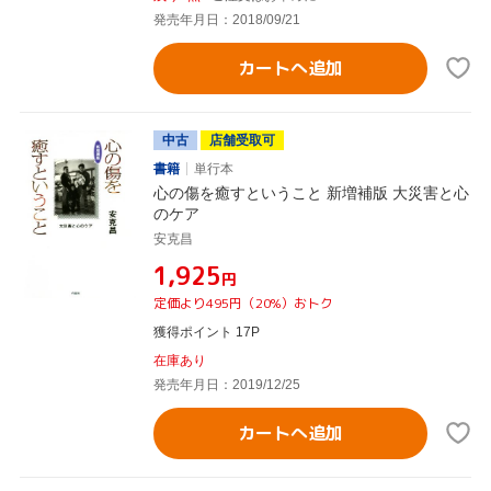
発売年月日：2018/09/21
カートへ追加
中古
店舗受取可
書籍
単行本
心の傷を癒すということ 新増補版 大災害と心
のケア
安克昌
¥1,925
円
定価より495円（20%）おトク
獲得ポイント 17P
在庫あり
発売年月日：2019/12/25
カートへ追加