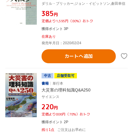
ダリル・ブリッカー,ジョン・イビットソン,倉田幸信
¥385
円
定価より1,595円（80%）おトク
獲得ポイント 3P
在庫あり
発売年月日：2020/02/24
カートへ追加
中古
店舗受取可
書籍
単行本
大災害の理科知識Q&A250
サイエンス
¥220
円
定価より806円（78%）おトク
獲得ポイント 2P
残り1点
ご注文はお早めに