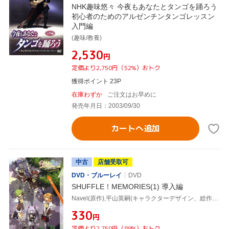
NHK趣味悠々 今夜もあなたとタンゴを踊ろう
初心者のためのアルゼンチンタンゴレッスン
入門編
(趣味/教養)
¥2,530
円
定価より2,750円（52%）おトク
獲得ポイント 23P
在庫わずか
ご注文はお早めに
発売年月日：2003/09/30
カートへ追加
中古
店舗受取可
DVD・ブルーレイ
DVD
SHUFFLE！MEMORIES(1) 導入編
Navel(原作),平山英嗣(キャラクターデザイン、総作画監督),杉田智和(土見稟),あおきさやか(リシアンサス)
¥330
円
定価より2,750円（89%）おトク