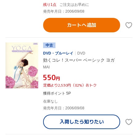
残り1点
ご注文はお早めに
発売年月日：2006/09/08
カートへ追加
中古
DVD・ブルーレイ
DVD
効くコレ！スーパー ベーシック ヨガ
MAI
¥550
円
定価より2,530円（82%）おトク
獲得ポイント 5P
在庫なし
発売年月日：2006/09/08
入荷したら
知りたい