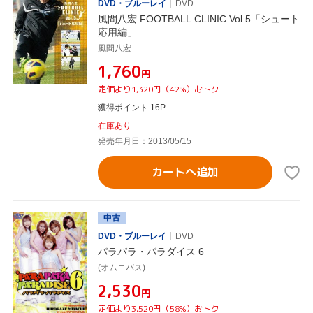
DVD・ブルーレイ
DVD
風間八宏 FOOTBALL CLINIC Vol.5「シュート
応用編」
風間八宏
¥1,760
円
定価より1,320円（42%）おトク
獲得ポイント 16P
在庫あり
発売年月日：2013/05/15
カートへ追加
中古
DVD・ブルーレイ
DVD
パラパラ・パラダイス 6
(オムニバス)
¥2,530
円
定価より3,520円（58%）おトク