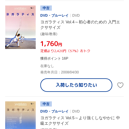
中古
DVD・ブルーレイ
DVD
ヨガラティス Vol.4～初心者のための 入門エ
クササイズ
(趣味/教養)
¥1,760
円
定価より2,420円（57%）おトク
獲得ポイント 16P
在庫なし
発売年月日：2008/04/30
入荷したら
知りたい
中古
DVD・ブルーレイ
DVD
ヨガラティス Vol.5～より強くしなやかに 中
級エクササイズ