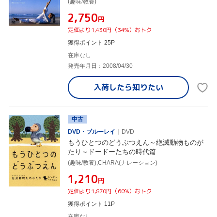
(趣味/教養)
¥2,750
円
定価より1,430円（34%）おトク
獲得ポイント 25P
在庫なし
発売年月日：2008/04/30
入荷したら
知りたい
中古
DVD・ブルーレイ
DVD
もうひとつのどうぶつえん～絶滅動物ものが
たり～ドードーたちの時代篇
(趣味/教養),CHARA(ナレーション)
¥1,210
円
定価より1,870円（60%）おトク
獲得ポイント 11P
在庫なし