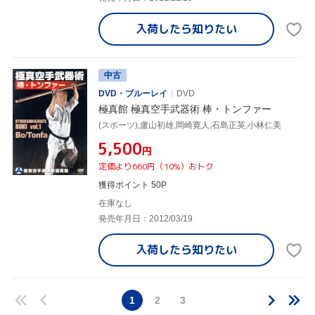
入荷したら
知りたい
中古
DVD・ブルーレイ
DVD
極真館 極真空手武器術 棒・トンファー
(スポーツ),盧山初雄,岡崎寛人,石島正英,小林仁美
¥5,500
円
定価より660円（10%）おトク
獲得ポイント 50P
在庫なし
発売年月日：2012/03/19
入荷したら
知りたい
1
2
3