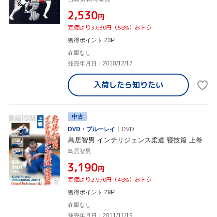
¥2,530
円
定価より3,630円（58%）おトク
獲得ポイント 23P
在庫なし
発売年月日：2010/12/17
入荷したら
知りたい
中古
DVD・ブルーレイ
DVD
鳥居智男 インテリジェンス柔道 寝技篇 上巻
鳥居智男
¥3,190
円
定価より2,970円（48%）おトク
獲得ポイント 29P
在庫なし
発売年月日：2011/11/19