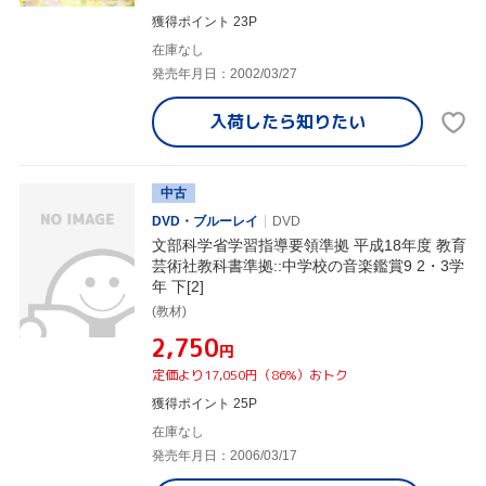
獲得ポイント 23P
在庫なし
発売年月日：2002/03/27
入荷したら
知りたい
中古
DVD・ブルーレイ
DVD
文部科学省学習指導要領準拠 平成18年度 教育
芸術社教科書準拠::中学校の音楽鑑賞9 2・3学
年 下[2]
(教材)
¥2,750
円
定価より17,050円（86%）おトク
獲得ポイント 25P
在庫なし
発売年月日：2006/03/17