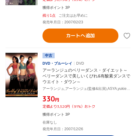
獲得ポイント 3P
残り1点
ご注文はお早めに
発売年月日：2007/02/23
カートへ追加
中古
DVD・ブルーレイ
DVD
アーランジュのベリーダンス・ダイエット～
ベリーダンスで美しいくびれ&有酸素ダンスで
ウエイト・ダウン～
アーランジュ,アーランジュ(監修&出演),ASYA,yukie,杉谷知香,tae
¥330
円
定価より3,520円（91%）おトク
獲得ポイント 3P
在庫なし
発売年月日：2007/12/26