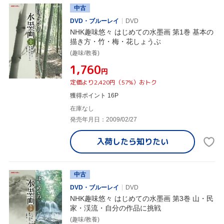
中古
DVD・ブルーレイ
DVD
NHK趣味悠々 はじめての水墨画 第1巻 基本の
描き方・竹・梅・花しょうぶ
(趣味/教養)
¥1,760
円
定価より2,420円（57%）おトク
獲得ポイント 16P
在庫なし
発売年月日：2009/02/27
入荷したら
知りたい
中古
DVD・ブルーレイ
DVD
NHK趣味悠々 はじめての水墨画 第3巻 山・民
家・渓流・自分の作品に挑戦
(趣味/教養)