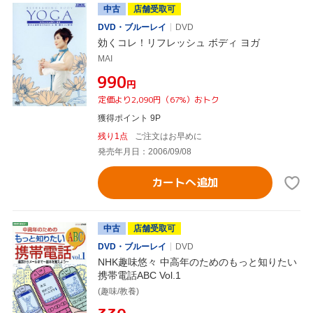
中古
店舗受取可
DVD・ブルーレイ
DVD
効くコレ！リフレッシュ ボディ ヨガ
MAI
¥990
円
定価より2,090円（67%）おトク
獲得ポイント 9P
残り1点
ご注文はお早めに
発売年月日：2006/09/08
カートへ追加
中古
店舗受取可
DVD・ブルーレイ
DVD
NHK趣味悠々 中高年のためのもっと知りたい
携帯電話ABC Vol.1
(趣味/教養)