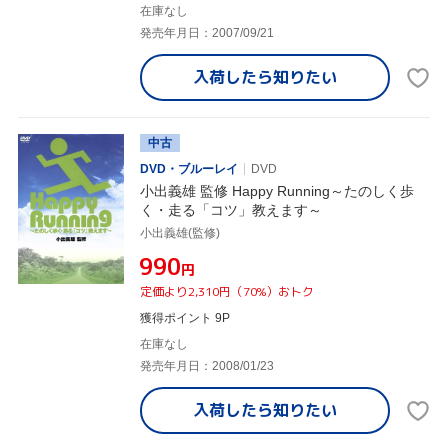
在庫なし
発売年月日：2007/09/21
入荷したら
知りたい
中古
DVD・ブルーレイ
DVD
小出義雄 監修 Happy Running～たのしく歩
く・走る「コツ」教えます～
小出義雄(監修)
¥990
円
定価より2,310円（70%）おトク
獲得ポイント 9P
在庫なし
発売年月日：2008/01/23
入荷したら
知りたい