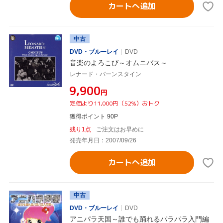
カートへ追加
中古
DVD・ブルーレイ
DVD
音楽のよろこび～オムニバス～
レナード・バーンスタイン
¥9,900
円
定価より11,000円（52%）おトク
獲得ポイント 90P
残り1点
ご注文はお早めに
発売年月日：2007/09/26
カートへ追加
中古
DVD・ブルーレイ
DVD
アニパラ天国～誰でも踊れるパラパラ入門編