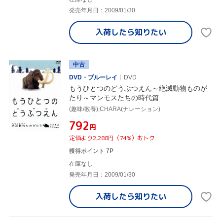
発売年月日：2009/01/30
入荷したら
知りたい
中古
DVD・ブルーレイ
DVD
もうひとつのどうぶつえん～絶滅動物ものが
たり～マンモスたちの時代篇
(趣味/教養),CHARA(ナレーション)
¥792
円
定価より2,288円（74%）おトク
獲得ポイント 7P
在庫なし
発売年月日：2009/01/30
入荷したら
知りたい