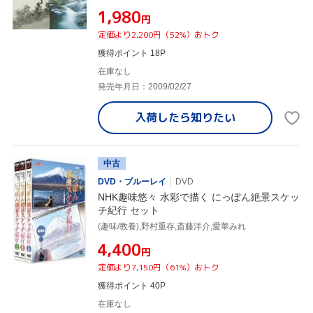
¥1,980
円
定価より2,200円（52%）おトク
獲得ポイント 18P
在庫なし
発売年月日：2009/02/27
入荷したら
知りたい
中古
DVD・ブルーレイ
DVD
NHK趣味悠々 水彩で描く にっぽん絶景スケッ
チ紀行 セット
(趣味/教養),野村重存,斎藤洋介,愛華みれ
¥4,400
円
定価より7,150円（61%）おトク
獲得ポイント 40P
在庫なし