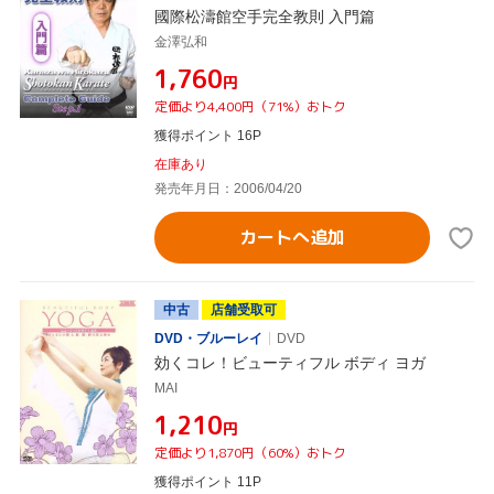
國際松濤館空手完全教則 入門篇
金澤弘和
¥1,760
円
定価より4,400円（71%）おトク
獲得ポイント 16P
在庫あり
発売年月日：2006/04/20
カートへ追加
中古
店舗受取可
DVD・ブルーレイ
DVD
効くコレ！ビューティフル ボディ ヨガ
MAI
¥1,210
円
定価より1,870円（60%）おトク
獲得ポイント 11P