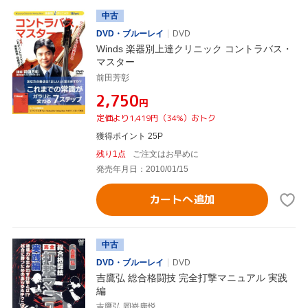
中古
DVD・ブルーレイ
DVD
Winds 楽器別上達クリニック コントラバス・
マスター
前田芳彰
¥2,750
円
定価より1,419円（34%）おトク
獲得ポイント 25P
残り1点
ご注文はお早めに
発売年月日：2010/01/15
カートへ追加
中古
DVD・ブルーレイ
DVD
吉鷹弘 総合格闘技 完全打撃マニュアル 実践
編
吉鷹弘,岡嵜康悦