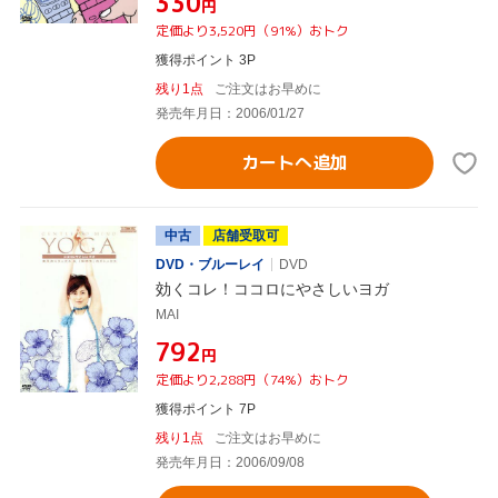
¥330
円
定価より3,520円（91%）おトク
獲得ポイント 3P
残り1点
ご注文はお早めに
発売年月日：2006/01/27
カートへ追加
中古
店舗受取可
DVD・ブルーレイ
DVD
効くコレ！ココロにやさしいヨガ
MAI
¥792
円
定価より2,288円（74%）おトク
獲得ポイント 7P
残り1点
ご注文はお早めに
発売年月日：2006/09/08