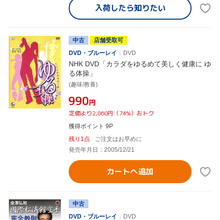
入荷したら
知りたい
中古
店舗受取可
DVD・ブルーレイ
DVD
NHK DVD「カラダをゆるめて美しく健康に ゆ
る体操」
(趣味/教養)
¥990
円
定価より2,860円（74%）おトク
獲得ポイント 9P
残り1点
ご注文はお早めに
発売年月日：2005/12/21
カートへ追加
中古
DVD・ブルーレイ
DVD