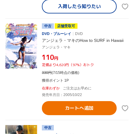
入荷したら
知りたい
中古
店舗受取可
DVD・ブルーレイ
DVD
アンジェラ・マキのHow to SURF in Hawaii
アンジェラ・マキ
¥110
円
定価より4,620円（97%）おトク
330
円
(7/15時点の価格)
獲得ポイント 1P
在庫わずか
ご注文はお早めに
発売年月日：2005/10/22
カートへ追加
中古