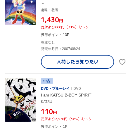
～
趣味・教養
¥1,430
円
定価より660円（31%）おトク
獲得ポイント 13P
在庫なし
発売年月日：2007/08/24
入荷したら
知りたい
中古
DVD・ブルーレイ
DVD
I am KATSU B-BOY SPIRIT
KATSU
¥110
円
定価より2,970円（96%）おトク
獲得ポイント 1P