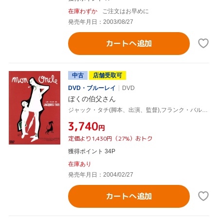
在庫わずか
ご注文はお早めに
発売年月日：2003/08/27
カートへ追加
中古
店舗受取可
DVD・ブルーレイ
DVD
ぼくの伯父さん
ジャック・タチ(脚本、出演、監督),フランク・バルセリーニ(音楽),アラン・ロマン(音楽)
¥3,740
円
定価より1,430円（27%）おトク
獲得ポイント 34P
在庫あり
発売年月日：2004/02/27
カートへ追加