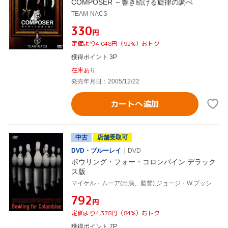
COMPOSER ～響き続ける旋律の調べ
TEAM-NACS
¥330
円
定価より4,048円（92%）おトク
獲得ポイント 3P
在庫あり
発売年月日：2005/12/22
カートへ追加
中古
店舗受取可
DVD・ブルーレイ
DVD
ボウリング・フォー・コロンバイン デラック
ス版
マイケル・ムーア(出演、監督),ジョージ・W.ブッシュ,チャールトン・ヘストン
¥792
円
定価より4,378円（84%）おトク
獲得ポイント 7P