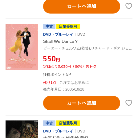
カートへ追加
中古
店舗受取可
DVD・ブルーレイ
DVD
Shall We Dance？
ピーター・チェルソム(監督),リチャード・ギア,ジェニファー・ロペス
¥550
円
定価より3,630円（86%）おトク
獲得ポイント 5P
残り1点
ご注文はお早めに
発売年月日：2005/10/28
カートへ追加
中古
店舗受取可
DVD・ブルーレイ
DVD
大河ドラマ 総集編 義経