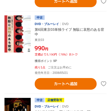
カートへ追加
中古
DVD・ブルーレイ
DVD
第6回東京03単独ライブ 無駄に哀愁のある背
中
東京03
¥990
円
定価より3,190円（76%）おトク
獲得ポイント 9P
残り1点
ご注文はお早めに
発売年月日：2008/05/21
カートへ追加
中古
店舗受取可
DVD・ブルーレイ
DVD