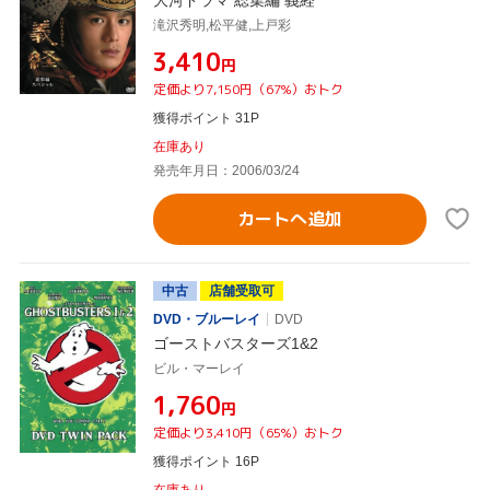
滝沢秀明,松平健,上戸彩
¥3,410
円
定価より7,150円（67%）おトク
獲得ポイント 31P
在庫あり
発売年月日：2006/03/24
カートへ追加
中古
店舗受取可
DVD・ブルーレイ
DVD
ゴーストバスターズ1&2
ビル・マーレイ
¥1,760
円
定価より3,410円（65%）おトク
獲得ポイント 16P
在庫あり