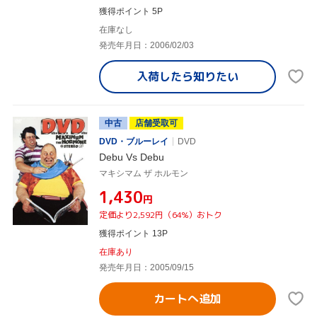
獲得ポイント 5P
在庫なし
発売年月日：2006/02/03
入荷したら
知りたい
中古
店舗受取可
DVD・ブルーレイ
DVD
Debu Vs Debu
マキシマム ザ ホルモン
¥1,430
円
定価より2,592円（64%）おトク
獲得ポイント 13P
在庫あり
発売年月日：2005/09/15
カートへ追加