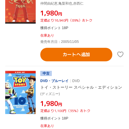
仲間由紀恵,亀梨和也,赤西仁
¥1,980
円
定価より16,940円（89%）おトク
獲得ポイント 18P
在庫あり
発売年月日：2005/11/05
カートへ追加
中古
DVD・ブルーレイ
DVD
トイ・ストーリー スペシャル・エディション
(ディズニー)
¥1,980
円
定価より1,100円（35%）おトク
獲得ポイント 18P
在庫あり