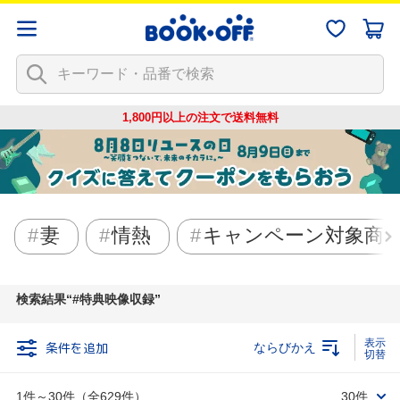
1,800円以上の注文で
送料無料
妻
情熱
キャンペーン対象商
検索結果
#特典映像収録
条件を追加
ならびかえ
1件～30件（全629件）
30件