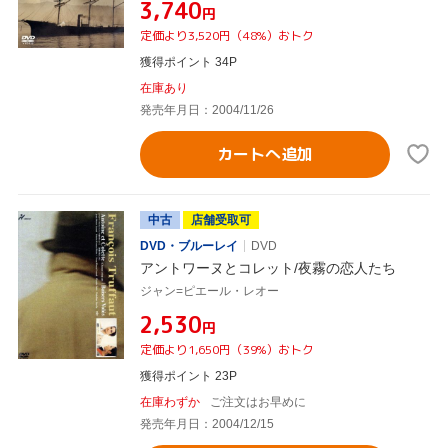
¥3,740
円
定価より3,520円（48%）おトク
獲得ポイント 34P
在庫あり
発売年月日：2004/11/26
カートへ追加
中古
店舗受取可
DVD・ブルーレイ
DVD
アントワーヌとコレット/夜霧の恋人たち
ジャン=ピエール・レオー
¥2,530
円
定価より1,650円（39%）おトク
獲得ポイント 23P
在庫わずか
ご注文はお早めに
発売年月日：2004/12/15