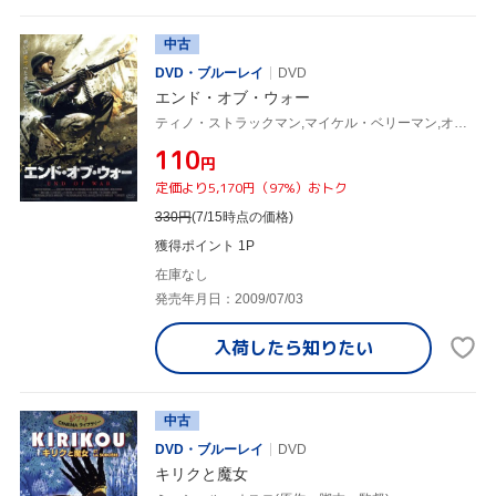
中古
DVD・ブルーレイ
DVD
エンド・オブ・ウォー
ティノ・ストラックマン,マイケル・ベリーマン,オリヴィエ・グラナー,ジェリー・ブテイン(監督、脚本)
¥110
円
定価より5,170円（97%）おトク
330
円
(7/15時点の価格)
獲得ポイント 1P
在庫なし
発売年月日：2009/07/03
入荷したら
知りたい
中古
DVD・ブルーレイ
DVD
キリクと魔女