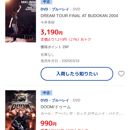
中古
DVD・ブルーレイ
DVD
DREAM TOUR FINAL AT BUDOKAN 2004
今井美樹
¥3,190
円
定価より1,210円（27%）おトク
獲得ポイント 29P
在庫なし
発売年月日：2005/03/16
入荷したら
知りたい
中古
DVD・ブルーレイ
DVD
DOOM/ドゥーム
カール・アーバン,ザ・ロック,ロザムンド・パイク,アンジェイ・バートコウィアク(監督)
¥990
円