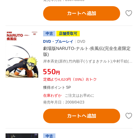
カートへ追加
中古
店舗受取可
DVD・ブルーレイ
DVD
劇場版NARUTO-ナルト-疾風伝(完全生産限定
版)
岸本斉史(原作),竹内順子(うずまきナルト),中村千絵(春野サクラ),西尾鉄也(キャラクターデザイン),高梨康治(音楽),刃-yaiba-(音楽)
¥550
円
定価より4,620円（89%）おトク
獲得ポイント 5P
在庫わずか
ご注文はお早めに
発売年月日：2008/04/23
カートへ追加
中古