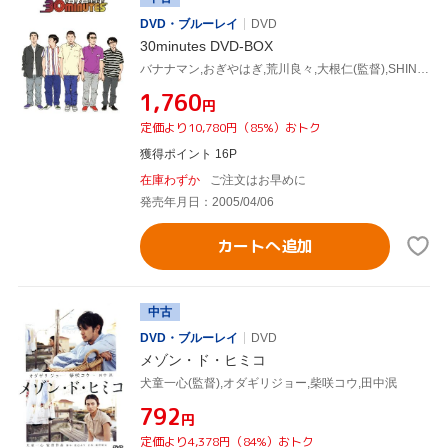
DVD・ブルーレイ
DVD
30minutes DVD-BOX
バナナマン,おぎやはぎ,荒川良々,大根仁(監督),SHINCO(音楽)
¥1,760
円
定価より10,780円（85%）おトク
獲得ポイント 16P
在庫わずか
ご注文はお早めに
発売年月日：2005/04/06
カートへ追加
中古
DVD・ブルーレイ
DVD
メゾン・ド・ヒミコ
犬童一心(監督),オダギリジョー,柴咲コウ,田中泯
¥792
円
定価より4,378円（84%）おトク