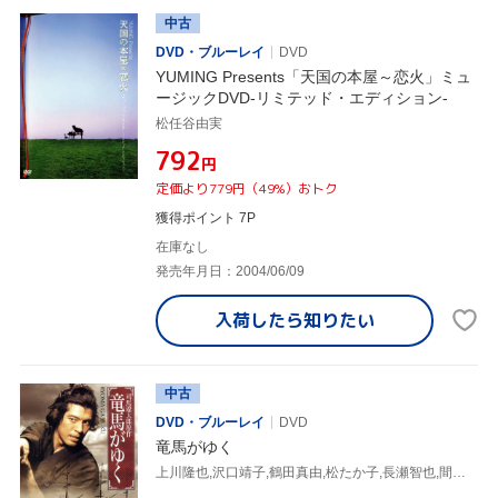
中古
DVD・ブルーレイ
DVD
YUMING Presents「天国の本屋～恋火」ミュ
ージックDVD-リミテッド・エディション-
松任谷由実
¥792
円
定価より779円（49%）おトク
獲得ポイント 7P
在庫なし
発売年月日：2004/06/09
入荷したら
知りたい
中古
DVD・ブルーレイ
DVD
竜馬がゆく
上川隆也,沢口靖子,鶴田真由,松たか子,長瀬智也,間寛平,司馬遼太郎(原作),脇田時三(監督)