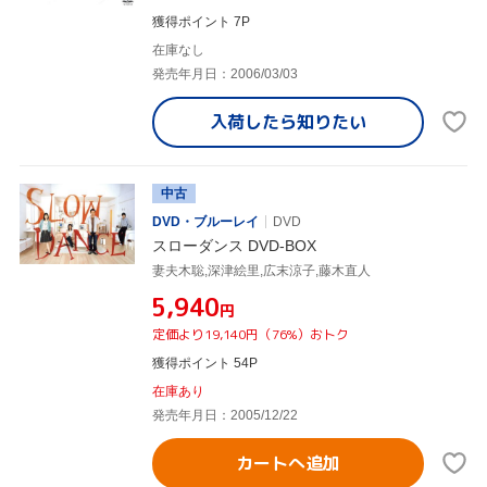
獲得ポイント 7P
在庫なし
発売年月日：2006/03/03
入荷したら
知りたい
中古
DVD・ブルーレイ
DVD
スローダンス DVD-BOX
妻夫木聡,深津絵里,広末涼子,藤木直人
¥5,940
円
定価より19,140円（76%）おトク
獲得ポイント 54P
在庫あり
発売年月日：2005/12/22
カートへ追加