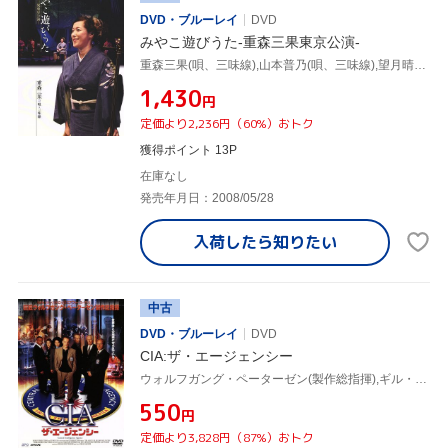
DVD・ブルーレイ
DVD
みやこ遊びうた-重森三果東京公演-
重森三果(唄、三味線),山本普乃(唄、三味線),望月晴美(囃子),堅田喜子(囃子),藤舎理生(笛)
¥1,430
円
定価より2,236円（60%）おトク
獲得ポイント 13P
在庫なし
発売年月日：2008/05/28
入荷したら
知りたい
中古
DVD・ブルーレイ
DVD
CIA:ザ・エージェンシー
ウォルフガング・ペーターゼン(製作総指揮),ギル・ベローズ,ロニー・コックス
¥550
円
定価より3,828円（87%）おトク