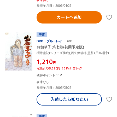
発売年月日：2006/04/26
カートへ追加
中古
DVD・ブルーレイ
DVD
お伽草子 第七巻(初回限定版)
櫻井圭記(シリーズ構成),西久保瑞穂(監督),田島昭宇(キャラクター原案),黄瀬和哉(キャラクターデザイン・総作画監督),ヒカル:水沢史絵,綱:三宅健太,貞光:杉山大,万歳楽:三木眞一郎
¥1,210
円
定価より5,390円（81%）おトク
獲得ポイント 11P
在庫なし
発売年月日：2005/05/25
入荷したら
知りたい
中古