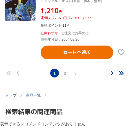
ミッシェル・オスロ(原作、脚本、監督)
¥1,210
円
定価より2,970円（71%）おトク
獲得ポイント 11P
在庫わずか
ご注文はお早めに
発売年月日：2004/02/20
カートへ追加
1
2
3
トップ
商品一覧
検索結果の関連商品
表示できるレコメンドコンテンツがありません