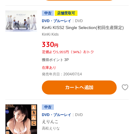
中古
店舗受取可
DVD・ブルーレイ
DVD
KinKi KISS2 Single Selection(初回生産限定)
KinKi Kids
¥330
円
定価より5,955円（94%）おトク
獲得ポイント 3P
在庫あり
発売年月日：2004/07/14
カートへ追加
中古
DVD・ブルーレイ
DVD
えりんこ
高松えりな