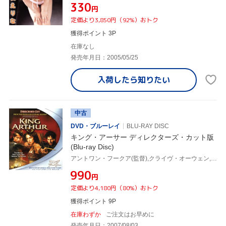
¥330
円
定価より3,850円（92%）おトク
獲得ポイント 3P
在庫なし
発売年月日：2005/05/25
入荷したら
知りたい
中古
DVD・ブルーレイ
BLU-RAY DISC
キング・アーサー ディレクターズ・カット版
(Blu-ray Disc)
アントワン・フークア(監督),クライヴ・オーウェン,キーラ・ナイトレイ,ヨアン・グリフィズ,スティーヴン・ディレイン
¥990
円
定価より4,180円（80%）おトク
獲得ポイント 9P
在庫わずか
ご注文はお早めに
発売年月日：2007/08/03