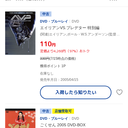
中古
DVD・ブルーレイ
DVD
エイリアンVS.プレデター 特別編
(関連)エイリアン,ポール・W.S.アンダーソン(監督、脚本、ストーリー),サナ・レイサン,ランス・ヘンリクセン,ラウル・ボヴァ,ユエン・ブレンナー,コリン・サーモン
¥110
円
定価より4,268円（97%）おトク
330
円
(7/15時点の価格)
獲得ポイント 1P
在庫なし
発売年月日：2005/04/15
入荷したら
知りたい
中古
店舗受取可
DVD・ブルーレイ
DVD
ごくせん 2005 DVD-BOX