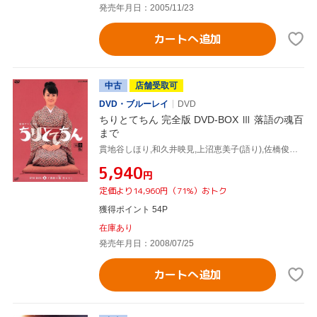
発売年月日：2005/11/23
カートへ追加
中古
店舗受取可
DVD・ブルーレイ
DVD
ちりとてちん 完全版 DVD-BOX Ⅲ 落語の魂百
まで
貫地谷しほり,和久井映見,上沼恵美子(語り),佐橋俊彦(音楽)
¥5,940
円
定価より14,960円（71%）おトク
獲得ポイント 54P
在庫あり
発売年月日：2008/07/25
カートへ追加