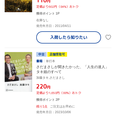
¥110
円
定価より602円（84%）おトク
獲得ポイント 1P
在庫なし
発売年月日：2011/04/11
入荷したら
知りたい
中古
店舗受取可
書籍
単行本
さだまさしが聞きたかった、「人生の達人」
タキ姐のすべて
加藤タキ,さだまさし
¥220
円
定価より1,650円（88%）おトク
獲得ポイント 2P
残り1点
ご注文はお早めに
発売年月日：2023/10/06