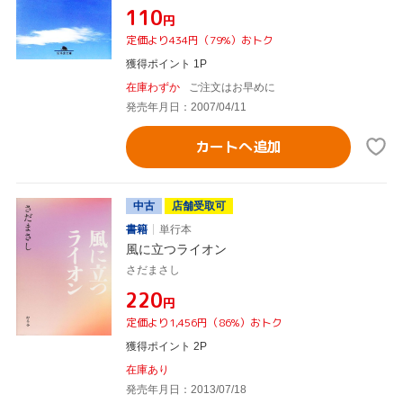
¥110
円
定価より434円（79%）おトク
獲得ポイント 1P
在庫わずか
ご注文はお早めに
発売年月日：2007/04/11
カートへ追加
中古
店舗受取可
書籍
単行本
風に立つライオン
さだまさし
¥220
円
定価より1,456円（86%）おトク
獲得ポイント 2P
在庫あり
発売年月日：2013/07/18