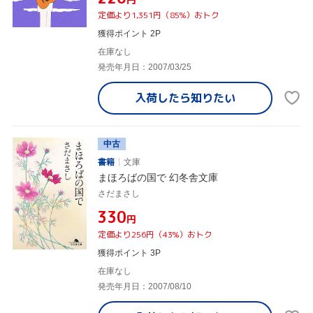
定価より1,351円（85%）おトク
獲得ポイント 2P
在庫なし
発売年月日：2007/03/25
入荷したら
知りたい
中古
書籍
文庫
まほろばの国で 幻冬舎文庫
さだまさし
¥330
円
定価より256円（43%）おトク
獲得ポイント 3P
在庫なし
発売年月日：2007/08/10