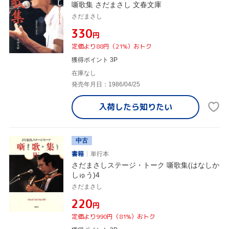
噺歌集 さだまさし 文春文庫
さだまさし
¥330
円
定価より88円（21%）おトク
獲得ポイント 3P
在庫なし
発売年月日：1986/04/25
入荷したら
知りたい
中古
書籍
単行本
さだまさしステージ・トーク 噺歌集(はなしか
しゅう)4
さだまさし
¥220
円
定価より990円（81%）おトク