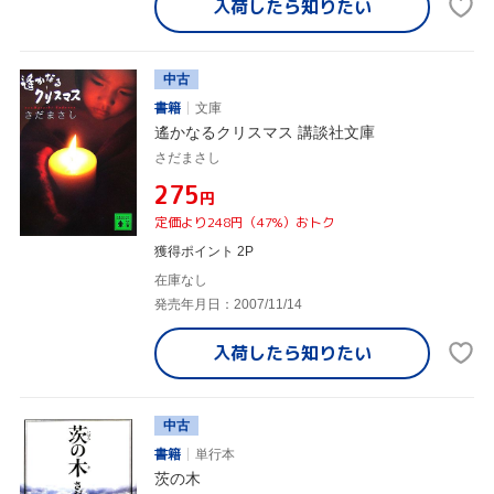
入荷したら
知りたい
中古
書籍
文庫
遙かなるクリスマス 講談社文庫
さだまさし
¥275
円
定価より248円（47%）おトク
獲得ポイント 2P
在庫なし
発売年月日：2007/11/14
入荷したら
知りたい
中古
書籍
単行本
茨の木