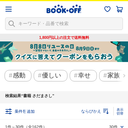
1,800円以上の注文で
送料無料
感動
優しい
幸せ
家族
検索結果
書籍 さだまさし
条件を追加
ならびかえ
1件～30件（全162件）
30件