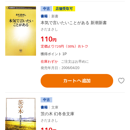
中古
店舗受取可
書籍
新書
本気で言いたいことがある 新潮新書
さだまさし
¥110
円
定価より726円（86%）おトク
獲得ポイント 1P
在庫わずか
ご注文はお早めに
発売年月日：2006/04/20
カートへ追加
中古
書籍
文庫
茨の木 幻冬舎文庫
さだまさし