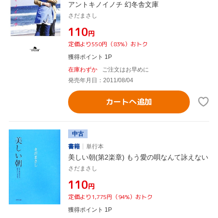
アントキノイノチ 幻冬舎文庫
さだまさし
¥110
円
定価より550円（83%）おトク
獲得ポイント 1P
在庫わずか
ご注文はお早めに
発売年月日：2011/08/04
カートへ追加
中古
書籍
単行本
美しい朝(第2楽章) もう愛の唄なんて詠えない
さだまさし
¥110
円
定価より1,775円（94%）おトク
獲得ポイント 1P