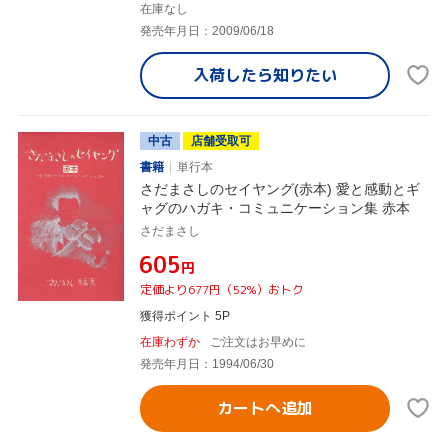
在庫なし
発売年月日：2009/06/18
入荷したら
知りたい
中古
店舗受取可
書籍
単行本
さだまさしのセイヤング(赤本) 愛と感動とギ
ャグのハガキ・コミュニケーション集 赤本
さだまさし
¥605
円
定価より677円（52%）おトク
獲得ポイント 5P
在庫わずか
ご注文はお早めに
発売年月日：1994/06/30
カートへ追加