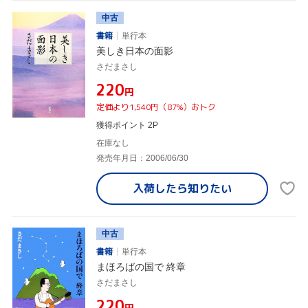
中古
書籍
単行本
美しき日本の面影
さだまさし
¥220
円
定価より1,540円（87%）おトク
獲得ポイント 2P
在庫なし
発売年月日：2006/06/30
入荷したら
知りたい
中古
書籍
単行本
まほろばの国で 終章
さだまさし
¥220
円