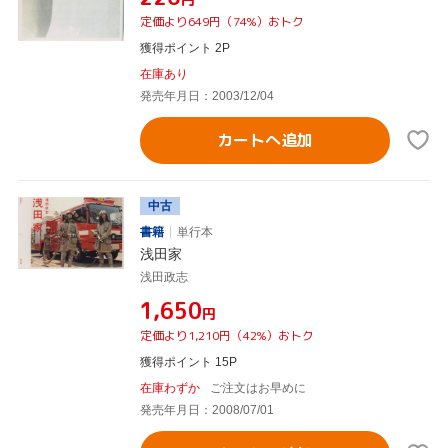
定価より649円（74%）おトク
獲得ポイント 2P
在庫あり
発売年月日：2003/12/04
カートへ追加
中古
書籍
単行本
浅田家
浅田政志
¥1,650
円
定価より1,210円（42%）おトク
獲得ポイント 15P
在庫わずか
ご注文はお早めに
発売年月日：2008/07/01