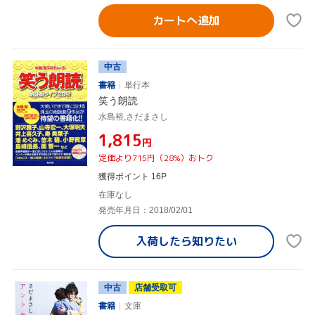
カートへ追加
中古
書籍
単行本
笑う朗読
水島裕,さだまさし
¥1,815
円
定価より715円（28%）おトク
獲得ポイント 16P
在庫なし
発売年月日：2018/02/01
入荷したら
知りたい
中古
店舗受取可
書籍
文庫