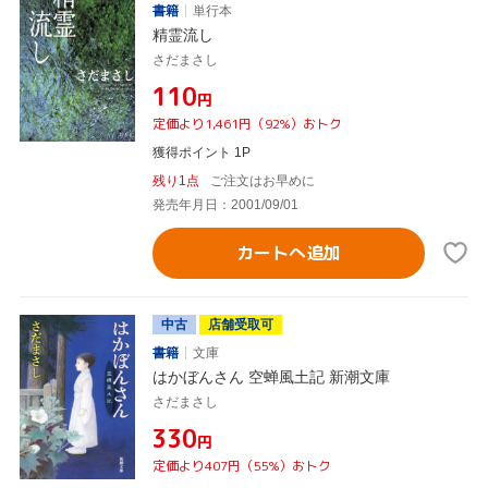
書籍
単行本
精霊流し
さだまさし
¥110
円
定価より1,461円（92%）おトク
獲得ポイント 1P
残り1点
ご注文はお早めに
発売年月日：2001/09/01
カートへ追加
中古
店舗受取可
書籍
文庫
はかぼんさん 空蝉風土記 新潮文庫
さだまさし
¥330
円
定価より407円（55%）おトク