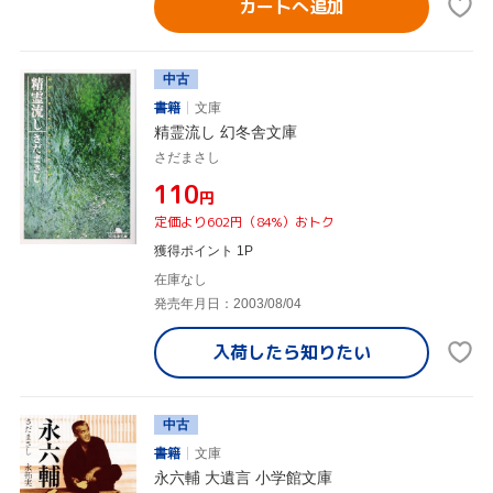
カートへ追加
中古
書籍
文庫
精霊流し 幻冬舎文庫
さだまさし
¥110
円
定価より602円（84%）おトク
獲得ポイント 1P
在庫なし
発売年月日：2003/08/04
入荷したら
知りたい
中古
書籍
文庫
永六輔 大遺言 小学館文庫