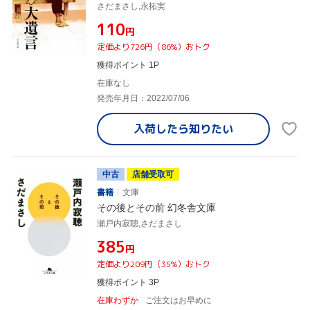
さだまさし,永拓実
¥110
円
定価より726円（86%）おトク
獲得ポイント 1P
在庫なし
発売年月日：2022/07/06
入荷したら
知りたい
中古
店舗受取可
書籍
文庫
その後とその前 幻冬舎文庫
瀬戸内寂聴,さだまさし
¥385
円
定価より209円（35%）おトク
獲得ポイント 3P
在庫わずか
ご注文はお早めに