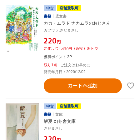
中古
店舗受取可
書籍
児童書
カカ・ムラド ナカムラのおじさん
ガフワラ,さだまさし
¥220
円
定価より1,430円（86%）おトク
獲得ポイント 2P
残り1点
ご注文はお早めに
発売年月日：2020/12/02
カートへ追加
中古
店舗受取可
書籍
文庫
解夏 幻冬舎文庫
さだまさし
¥220
円