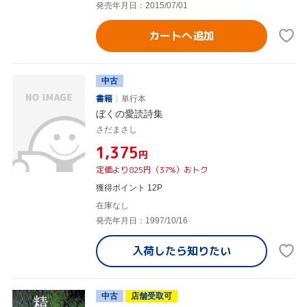
発売年月日：2015/07/01
カートへ追加
中古
書籍
単行本
ぼくの愛読詩集
さだまさし
¥1,375
円
定価より825円（37%）おトク
獲得ポイント 12P
在庫なし
発売年月日：1997/10/16
入荷したら
知りたい
中古
店舗受取可