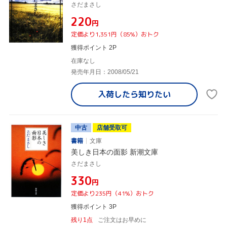
さだまさし
¥220
円
定価より1,351円（85%）おトク
獲得ポイント 2P
在庫なし
発売年月日：2008/05/21
入荷したら
知りたい
中古
店舗受取可
書籍
文庫
美しき日本の面影 新潮文庫
さだまさし
¥330
円
定価より235円（41%）おトク
獲得ポイント 3P
残り1点
ご注文はお早めに