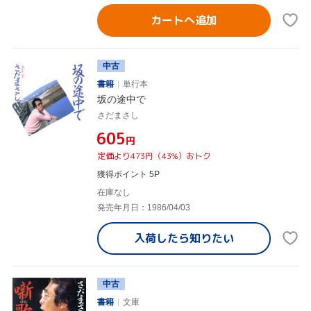
カートへ追加
中古
書籍
単行本
坂の途中で
さだまさし
¥605
円
定価より473円（43%）おトク
獲得ポイント 5P
在庫なし
発売年月日：1986/04/03
入荷したら
知りたい
中古
書籍
文庫