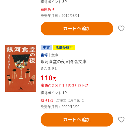
獲得ポイント 3P
在庫あり
発売年月日：2015/03/01
カートへ追加
中古
店舗受取可
書籍
文庫
銀河食堂の夜 幻冬舎文庫
さだまさし
¥110
円
定価より627円（85%）おトク
獲得ポイント 1P
残り1点
ご注文はお早めに
発売年月日：2020/12/09
カートへ追加