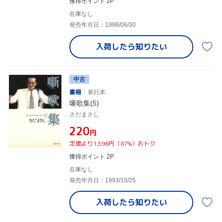
獲得ポイント 2P
在庫なし
発売年月日：1986/06/30
入荷したら
知りたい
中古
書籍
単行本
噺歌集(5)
さだまさし
¥220
円
定価より1,596円（87%）おトク
獲得ポイント 2P
在庫なし
発売年月日：1993/10/25
入荷したら
知りたい