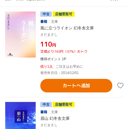
中古
店舗受取可
書籍
文庫
風に立つライオン 幻冬舎文庫
さだまさし
¥110
円
定価より748円（87%）おトク
獲得ポイント 1P
残り1点
ご注文はお早めに
発売年月日：2014/12/01
カートへ追加
中古
店舗受取可
書籍
文庫
眉山 幻冬舎文庫
さだまさし