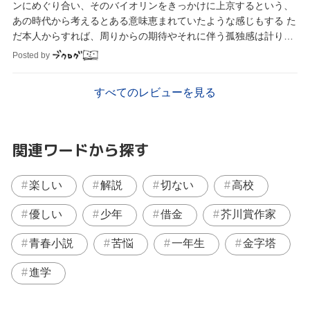
ンにめぐり合い、そのバイオリンをきっかけに上京するという、
あの時代から考えるとある意味恵まれていたような感じもする た
だ本人からすれば、周りからの期待やそれに伴う孤独感は計り知
れないものがあったと思う
Posted by
すべてのレビューを見る
関連ワードから探す
楽しい
解説
切ない
高校
優しい
少年
借金
芥川賞作家
青春小説
苦悩
一年生
金字塔
進学