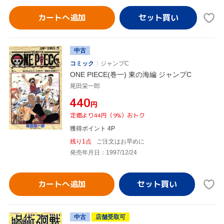
カートへ追加
中古
コミック
ジャンプC
ONE PIECE(巻一) 東の海編 ジャンプC
尾田栄一郎
¥440
円
定価より44円（9%）おトク
獲得ポイント 4P
残り1点
ご注文はお早めに
発売年月日：1997/12/24
カートへ追加
中古
店舗受取可