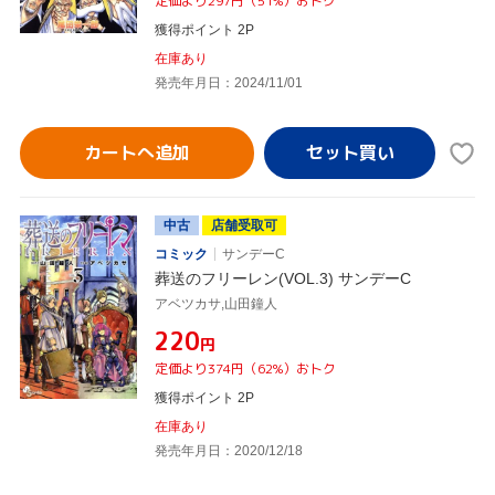
定価より297円（51%）おトク
獲得ポイント 2P
在庫あり
発売年月日：2024/11/01
カートへ追加
中古
店舗受取可
コミック
サンデーC
葬送のフリーレン(VOL.3) サンデーC
アベツカサ,山田鐘人
¥220
円
定価より374円（62%）おトク
獲得ポイント 2P
在庫あり
発売年月日：2020/12/18