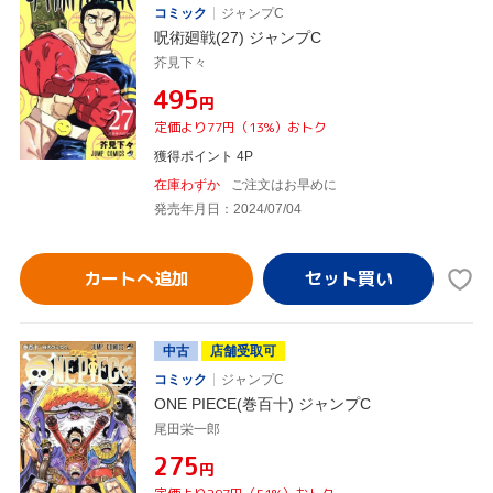
コミック
ジャンプC
呪術廻戦(27) ジャンプC
芥見下々
¥495
円
定価より77円（13%）おトク
獲得ポイント 4P
在庫わずか
ご注文はお早めに
発売年月日：2024/07/04
カートへ追加
中古
店舗受取可
コミック
ジャンプC
ONE PIECE(巻百十) ジャンプC
尾田栄一郎
¥275
円