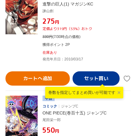
進撃の巨人(1) マガジンKC
諫山創
¥275
円
定価より319円（53%）おトク
330
円
(7/30時点の価格)
獲得ポイント 2P
在庫あり
発売年月日：2010/03/17
カートへ追加
巻数を指定して
まとめ買いが可能です
中古
コミック
ジャンプC
ONE PIECE(巻百十五) ジャンプC
尾田栄一郎
¥550
円