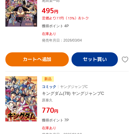
尾田栄一郎
¥495
円
定価より77円（13%）おトク
獲得ポイント 4P
在庫あり
発売年月日：2026/03/04
カートへ追加
新品
コミック
ヤングジャンプC
キングダム(78) ヤングジャンプC
原泰久
¥770
円
獲得ポイント 7P
在庫あり