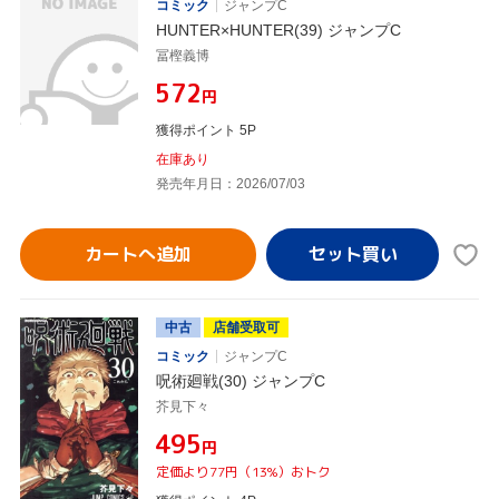
コミック
ジャンプC
HUNTER×HUNTER(39) ジャンプC
冨樫義博
¥572
円
獲得ポイント 5P
在庫あり
発売年月日：2026/07/03
カートへ追加
中古
店舗受取可
コミック
ジャンプC
呪術廻戦(30) ジャンプC
芥見下々
¥495
円
定価より77円（13%）おトク