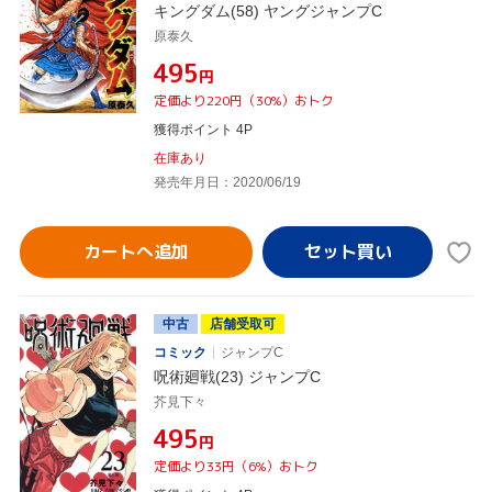
キングダム(58) ヤングジャンプC
原泰久
¥495
円
定価より220円（30%）おトク
獲得ポイント 4P
在庫あり
発売年月日：2020/06/19
カートへ追加
中古
店舗受取可
コミック
ジャンプC
呪術廻戦(23) ジャンプC
芥見下々
¥495
円
定価より33円（6%）おトク