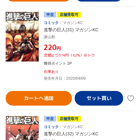
中古
店舗受取可
コミック
マガジンKC
進撃の巨人(31) マガジンKC
諫山創
¥220
円
定価より374円（62%）おトク
獲得ポイント 2P
在庫あり
発売年月日：2020/04/09
カートへ追加
中古
店舗受取可
コミック
マガジンKC
進撃の巨人(32) マガジンKC