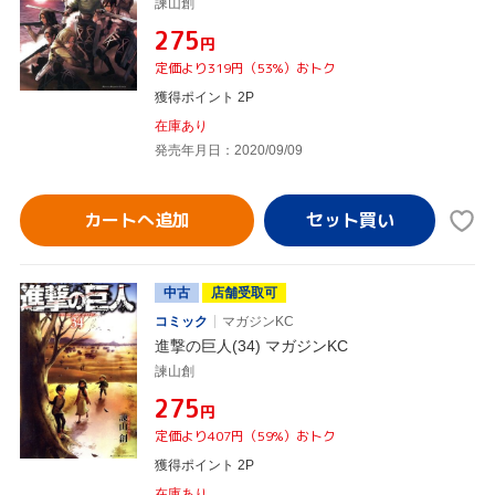
諫山創
¥275
円
定価より319円（53%）おトク
獲得ポイント 2P
在庫あり
発売年月日：2020/09/09
カートへ追加
中古
店舗受取可
コミック
マガジンKC
進撃の巨人(34) マガジンKC
諫山創
¥275
円
定価より407円（59%）おトク
獲得ポイント 2P
在庫あり