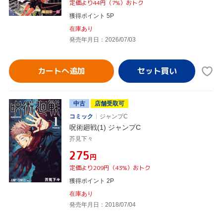
定価より44円（7%）おトク
獲得ポイント 5P
在庫あり
発売年月日：2026/07/03
カートへ追加
中古
店舗受取可
コミック
ジャンプC
呪術廻戦(1) ジャンプC
芥見下々
¥275
円
定価より209円（43%）おトク
獲得ポイント 2P
在庫あり
発売年月日：2018/07/04