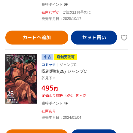
獲得ポイント 6P
在庫わずか
ご注文はお早めに
発売年月日：2025/10/17
カートへ追加
中古
店舗受取可
コミック
ジャンプC
呪術廻戦(25) ジャンプC
芥見下々
¥495
円
定価より33円（6%）おトク
獲得ポイント 4P
在庫あり
発売年月日：2024/01/04