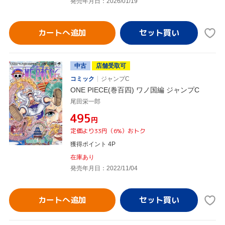
発売年月日：2026/01/19
カートへ追加
中古
店舗受取可
コミック
ジャンプC
ONE PIECE(巻百四) ワノ国編 ジャンプC
尾田栄一郎
¥495
円
定価より33円（6%）おトク
獲得ポイント 4P
在庫あり
発売年月日：2022/11/04
カートへ追加