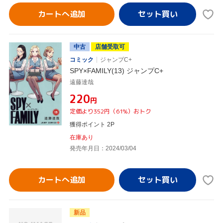
カートへ追加
中古
店舗受取可
コミック
ジャンプC+
SPY×FAMILY(13) ジャンプC+
遠藤達哉
¥220
円
定価より352円（61%）おトク
獲得ポイント 2P
在庫あり
発売年月日：2024/03/04
カートへ追加
新品