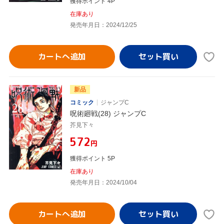
獲得ポイント 4P
在庫あり
発売年月日：2024/12/25
カートへ追加
新品
コミック
ジャンプC
呪術廻戦(28) ジャンプC
芥見下々
¥572
円
獲得ポイント 5P
在庫あり
発売年月日：2024/10/04
カートへ追加