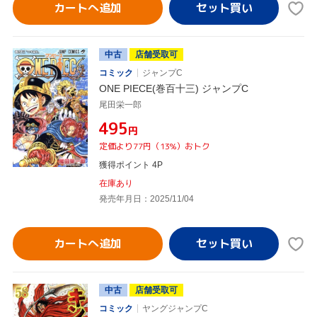
カートへ追加
中古
店舗受取可
コミック
ジャンプC
ONE PIECE(巻百十三) ジャンプC
尾田栄一郎
¥495
円
定価より77円（13%）おトク
獲得ポイント 4P
在庫あり
発売年月日：2025/11/04
カートへ追加
中古
店舗受取可
コミック
ヤングジャンプC