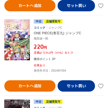
カートへ追加
中古
店舗受取可
コミック
ジャンプC
ONE PIECE(巻百九) ジャンプC
尾田栄一郎
¥220
円
定価より352円（61%）おトク
獲得ポイント 2P
在庫あり
発売年月日：2024/07/04
カートへ追加
中古
店舗受取可