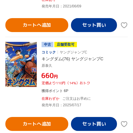
発売年月日：2021/06/09
カートへ追加
中古
店舗受取可
コミック
ヤングジャンプC
キングダム(76) ヤングジャンプC
原泰久
¥660
円
定価より110円（14%）おトク
獲得ポイント 6P
在庫わずか
ご注文はお早めに
発売年月日：2025/07/17
カートへ追加