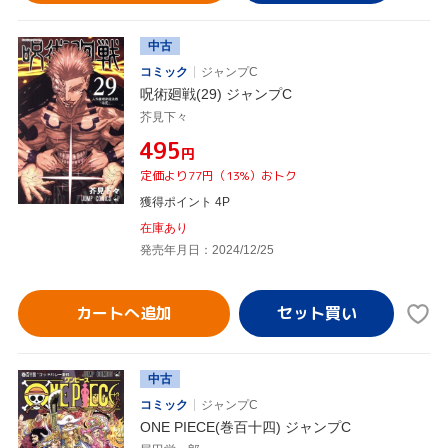
中古
コミック
ジャンプC
呪術廻戦(29) ジャンプC
芥見下々
¥495
円
定価より77円（13%）おトク
獲得ポイント 4P
在庫あり
発売年月日：2024/12/25
カートへ追加
中古
コミック
ジャンプC
ONE PIECE(巻百十四) ジャンプC