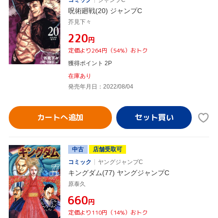
コミック
ジャンプC
呪術廻戦(20) ジャンプC
芥見下々
¥220
円
定価より264円（54%）おトク
獲得ポイント 2P
在庫あり
発売年月日：2022/08/04
カートへ追加
中古
店舗受取可
コミック
ヤングジャンプC
キングダム(77) ヤングジャンプC
原泰久
¥660
円
定価より110円（14%）おトク