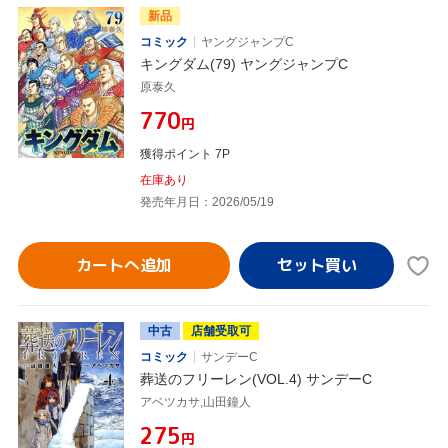
新品
コミック
ヤングジャンプC
キングダム(79) ヤングジャンプC
原泰久
¥770
円
獲得ポイント 7P
在庫あり
発売年月日：2026/05/19
カートへ追加
中古
店舗受取可
コミック
サンデーC
葬送のフリーレン(VOL.4) サンデーC
アベツカサ,山田鐘人
¥275
円