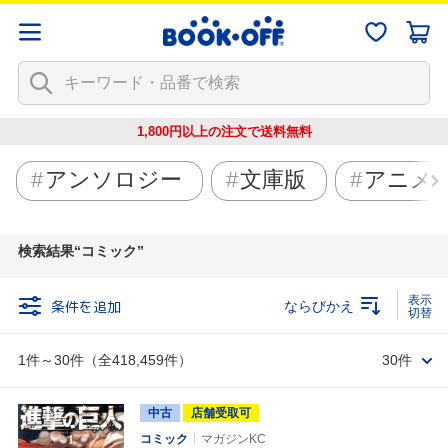
1,800円以上の注文で
送料無料
アンソロジー
文庫版
アニメ
検索結果
コミック
条件を追加
ならびかえ
1件～30件（全418,459件）
30件
中古
店舗受取可
コミック
マガジンKC