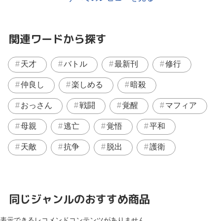
関連ワードから探す
天才
バトル
最新刊
修行
仲良し
楽しめる
暗殺
おっさん
戦闘
覚醒
マフィア
母親
逃亡
覚悟
平和
天敵
抗争
脱出
護衛
同じジャンルのおすすめ商品
表示できるレコメンドコンテンツがありません