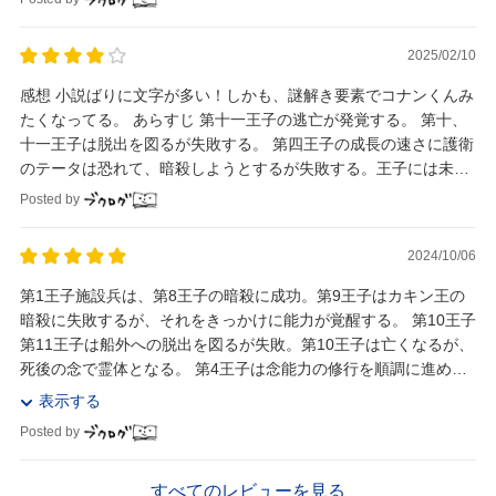
2025/02/10
感想 小説ばりに文字が多い！しかも、謎解き要素でコナンくんみ
たくなってる。 あらすじ 第十一王子の逃亡が発覚する。 第十、
十一王子は脱出を図るが失敗する。 第四王子の成長の速さに護衛
のテータは恐れて、暗殺しようとするが失敗する。王子には未来
視の能力が開花する。
Posted by
2024/10/06
第1王子施設兵は、第8王子の暗殺に成功。第9王子はカキン王の
暗殺に失敗するが、それをきっかけに能力が覚醒する。 第10王子
第11王子は船外への脱出を図るが失敗。第10王子は亡くなるが、
死後の念で霊体となる。 第4王子は念能力の修行を順調に進め、
自身の能力を覚醒する。 第14...
表示する
Posted by
すべてのレビューを見る