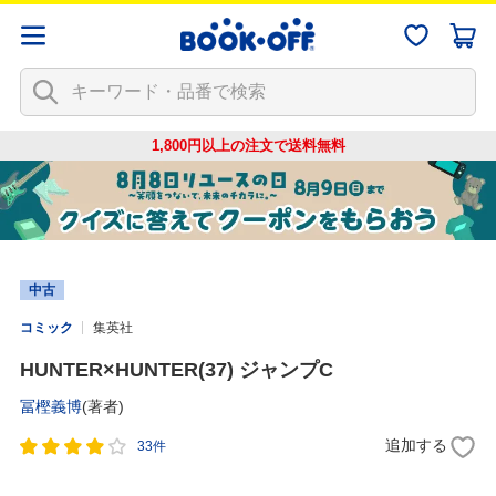
1,800円以上の注文で
送料無料
中古
コミック
集英社
HUNTER×HUNTER(37) ジャンプC
冨樫義博
(著者)
追加する
33件