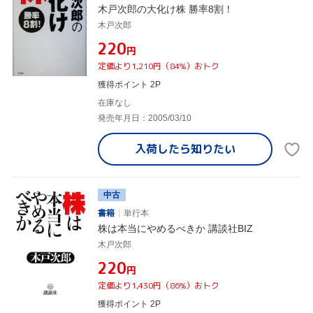
木戸次郎の大化け株 勝率8割！
木戸次郎
¥220
円
定価より1,210円（84%）おトク
獲得ポイント 2P
在庫なし
発売年月日：2005/03/10
入荷したら
知りたい
中古
書籍
単行本
株は本当にやめるべきか 講談社BIZ
木戸次郎
¥220
円
定価より1,430円（86%）おトク
獲得ポイント 2P