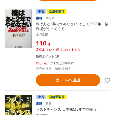
中古
店舗受取可
書籍
単行本
株はあと2年でやめなさい そして2008年、修
羅場がやってくる
木戸次郎
¥110
円
定価より1,430円（92%）おトク
獲得ポイント 1P
残り1点
ご注文はお早めに
発売年月日：2004/04/17
カートへ追加
中古
店舗受取可
書籍
新書
ラストチャンス 日本株は5年で見限れ