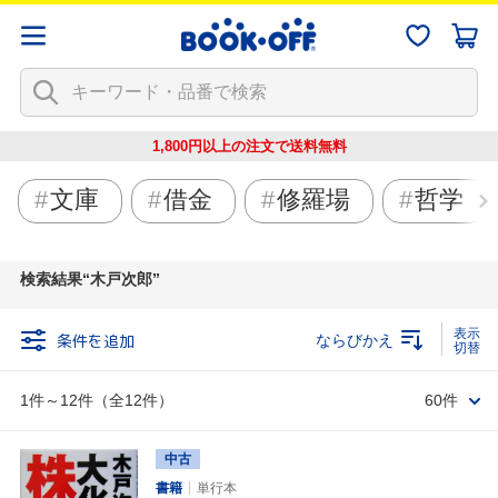
1,800円以上の注文で
送料無料
文庫
借金
修羅場
哲学
検索結果
木戸次郎
条件を追加
ならびかえ
1件～12件（全12件）
60件
中古
書籍
単行本