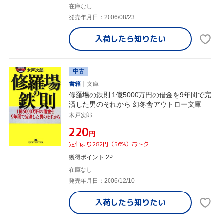
在庫なし
発売年月日：2006/08/23
入荷したら
知りたい
中古
書籍
文庫
修羅場の鉄則 1億5000万円の借金を9年間で完
済した男のそれから 幻冬舎アウトロー文庫
木戸次郎
¥220
円
定価より282円（56%）おトク
獲得ポイント 2P
在庫なし
発売年月日：2006/12/10
入荷したら
知りたい