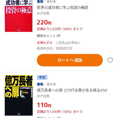
書籍
単行本
世界の成功者に学ぶ投資の極意
木戸次郎
¥220
円
定価より1,320円（85%）おトク
獲得ポイント 2P
在庫わずか
ご注文はお早めに
発売年月日：2005/07/15
カートへ追加
中古
書籍
単行本
億万長者への扉 どのIT企業が生き残るのか
木戸次郎
¥110
円
定価より1,430円（92%）おトク