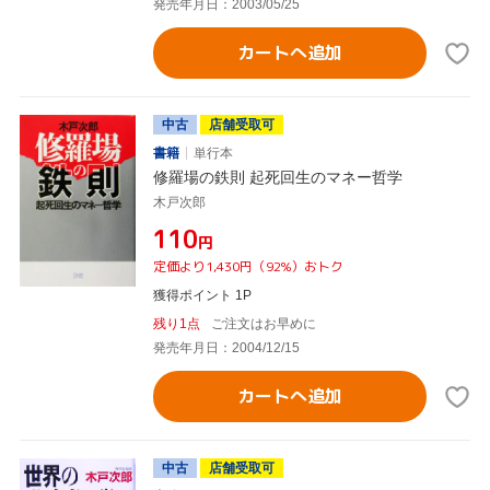
発売年月日：2003/05/25
カートへ追加
中古
店舗受取可
書籍
単行本
修羅場の鉄則 起死回生のマネー哲学
木戸次郎
¥110
円
定価より1,430円（92%）おトク
獲得ポイント 1P
残り1点
ご注文はお早めに
発売年月日：2004/12/15
カートへ追加
中古
店舗受取可