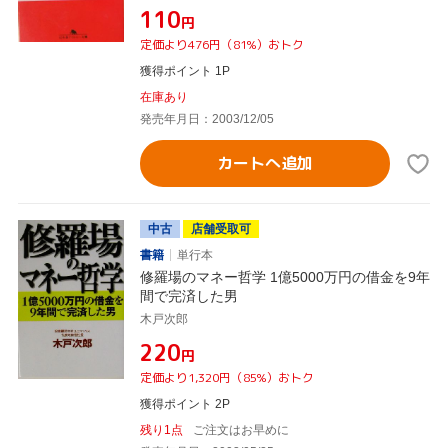
¥110
円
定価より476円（81%）おトク
獲得ポイント 1P
在庫あり
発売年月日：2003/12/05
カートへ追加
中古
店舗受取可
書籍
単行本
修羅場のマネー哲学 1億5000万円の借金を9年
間で完済した男
木戸次郎
¥220
円
定価より1,320円（85%）おトク
獲得ポイント 2P
残り1点
ご注文はお早めに