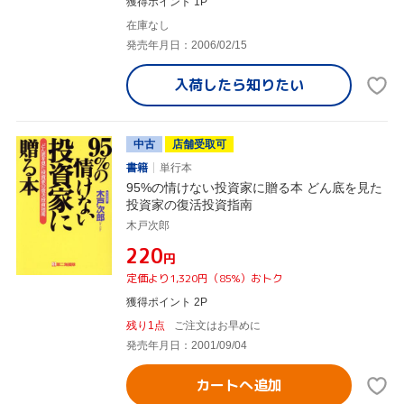
獲得ポイント 1P
在庫なし
発売年月日：2006/02/15
入荷したら
知りたい
中古
店舗受取可
書籍
単行本
95%の情けない投資家に贈る本 どん底を見た
投資家の復活投資指南
木戸次郎
¥220
円
定価より1,320円（85%）おトク
獲得ポイント 2P
残り1点
ご注文はお早めに
発売年月日：2001/09/04
カートへ追加