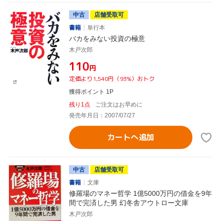
中古
店舗受取可
書籍
単行本
バカをみない投資の極意
木戸次郎
¥110
円
定価より1,540円（93%）おトク
獲得ポイント 1P
残り1点
ご注文はお早めに
発売年月日：2007/07/27
カートへ追加
中古
店舗受取可
書籍
文庫
修羅場のマネー哲学 1億5000万円の借金を9年
間で完済した男 幻冬舎アウトロー文庫
木戸次郎