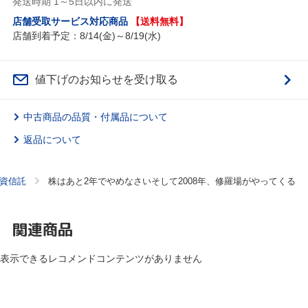
発送時期 1～5日以内に発送
店舗受取サービス対応商品
【送料無料】
店舗到着予定：8/14(金)～8/19(水)
値下げのお知らせを受け取る
中古商品の品質・付属品について
返品について
資信託
株はあと2年でやめなさいそして2008年、修羅場がやってくる
関連商品
表示できるレコメンドコンテンツがありません