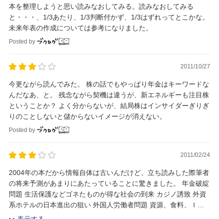
本を整理しようと思い読みなおしてみる。読みなおしてみる
と・・・、1/3あたり、1/3判断付かず、1/3はずれってとこかな。
未来年表の作成については参考になりました。
Posted by
2011/10/27
今更ながら読んでみた。 株の話でもやっぱり年金はキーワードな
んだなあ、と。 残念ながら契機は違うが、新エネルギーも注目株
ということか？ よく分からないが、結局株はインサイダーぎりぎ
りのことしないと儲からないイメージが消えない。
Posted by
2011/02/24
2004年の本だから情報自体は古いんだけど、立ち読みした際筆者
の将来予測があまりにあたっていることに驚きました。 年金破綻
問題 生活保護などゴネたものが得な社会の到来 カジノ誘致 外資
系ホテルの日本進出の狙い 外国人労働者問題 資源、食料、ＩＴ
とかなり多種多様な情報が...
表示する