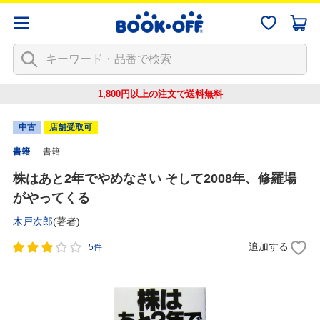
1,800円以上の注文で
送料無料
中古
店舗受取可
書籍
書籍
株はあと2年でやめなさい そして2008年、修羅場
がやってくる
木戸次郎
(著者)
追加する
5件