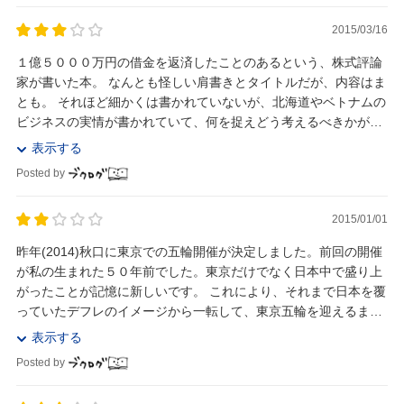
2015/03/16
１億５０００万円の借金を返済したことのあるという、株式評論
家が書いた本。 なんとも怪しい肩書きとタイトルだが、内容はま
とも。 それほど細かくは書かれていないが、北海道やベトナムの
ビジネスの実情が書かれていて、何を捉えどう考えるべきかがな
ぞれるようになっている。 〈北海道は春、夏...
表示する
Posted by
2015/01/01
昨年(2014)秋口に東京での五輪開催が決定しました。前回の開催
が私の生まれた５０年前でした。東京だけでなく日本中で盛り上
がったことが記憶に新しいです。 これにより、それまで日本を覆
っていたデフレのイメージから一転して、東京五輪を迎えるまで
景気が良くなりそうな気がしています。 ...
表示する
Posted by