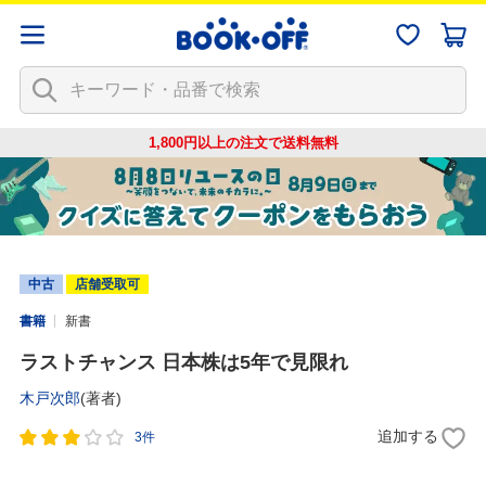
1,800円以上の注文で
送料無料
中古
店舗受取可
書籍
新書
ラストチャンス 日本株は5年で見限れ
木戸次郎
(著者)
追加する
3件