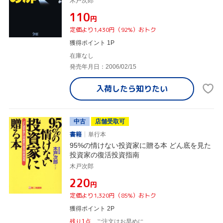
木戸次郎
¥110
円
定価より1,430円（92%）おトク
獲得ポイント 1P
在庫なし
発売年月日：2006/02/15
入荷したら
知りたい
中古
店舗受取可
書籍
単行本
95%の情けない投資家に贈る本 どん底を見た
投資家の復活投資指南
木戸次郎
¥220
円
定価より1,320円（85%）おトク
獲得ポイント 2P
残り1点
ご注文はお早めに