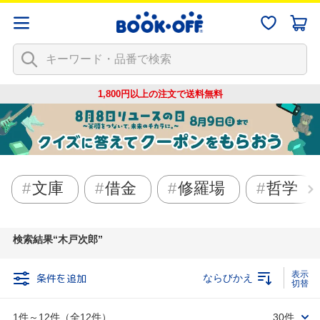
1,800円以上の注文で
送料無料
文庫
借金
修羅場
哲学
検索結果
木戸次郎
条件を追加
ならびかえ
1件～12件（全12件）
30件