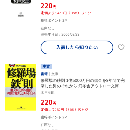
¥220
円
定価より1,430円（86%）おトク
獲得ポイント 2P
在庫なし
発売年月日：2006/08/23
入荷したら
知りたい
中古
書籍
文庫
修羅場の鉄則 1億5000万円の借金を9年間で完
済した男のそれから 幻冬舎アウトロー文庫
木戸次郎
¥220
円
定価より282円（56%）おトク
獲得ポイント 2P
在庫なし