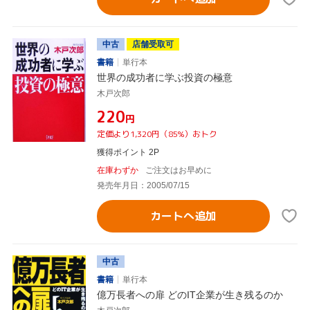
中古
店舗受取可
書籍
単行本
世界の成功者に学ぶ投資の極意
木戸次郎
¥220
円
定価より1,320円（85%）おトク
獲得ポイント 2P
在庫わずか
ご注文はお早めに
発売年月日：2005/07/15
カートへ追加
中古
書籍
単行本
億万長者への扉 どのIT企業が生き残るのか