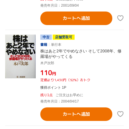
発売年月日：2001/09/04
カートへ追加
中古
店舗受取可
書籍
単行本
株はあと2年でやめなさい そして2008年、修
羅場がやってくる
木戸次郎
¥110
円
定価より1,430円（92%）おトク
獲得ポイント 1P
残り1点
ご注文はお早めに
発売年月日：2004/04/17
カートへ追加