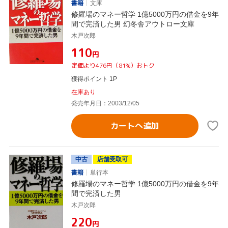
書籍
文庫
修羅場のマネー哲学 1億5000万円の借金を9年
間で完済した男 幻冬舎アウトロー文庫
木戸次郎
¥110
円
定価より476円（81%）おトク
獲得ポイント 1P
在庫あり
発売年月日：2003/12/05
カートへ追加
中古
店舗受取可
書籍
単行本
修羅場のマネー哲学 1億5000万円の借金を9年
間で完済した男
木戸次郎
¥220
円