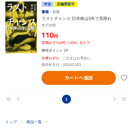
中古
店舗受取可
書籍
新書
ラストチャンス 日本株は5年で見限れ
木戸次郎
¥110
円
定価より990円（90%）おトク
獲得ポイント 1P
在庫わずか
ご注文はお早めに
発売年月日：2014/11/01
カートへ追加
1
トップ
商品一覧