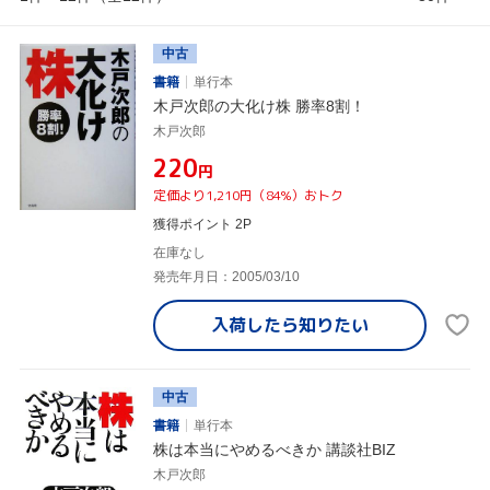
中古
書籍
単行本
木戸次郎の大化け株 勝率8割！
木戸次郎
¥220
円
定価より1,210円（84%）おトク
獲得ポイント 2P
在庫なし
発売年月日：2005/03/10
入荷したら
知りたい
中古
書籍
単行本
株は本当にやめるべきか 講談社BIZ
木戸次郎