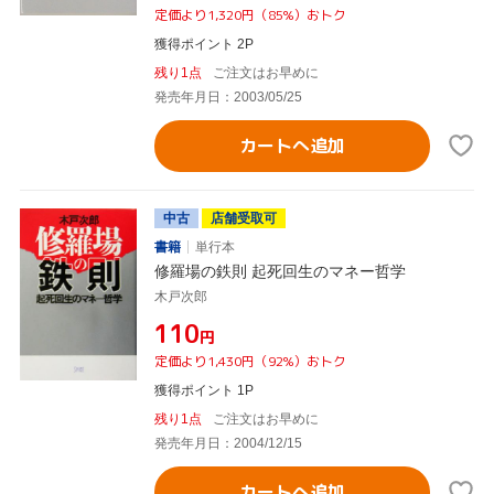
定価より1,320円（85%）おトク
獲得ポイント 2P
残り1点
ご注文はお早めに
発売年月日：2003/05/25
カートへ追加
中古
店舗受取可
書籍
単行本
修羅場の鉄則 起死回生のマネー哲学
木戸次郎
¥110
円
定価より1,430円（92%）おトク
獲得ポイント 1P
残り1点
ご注文はお早めに
発売年月日：2004/12/15
カートへ追加