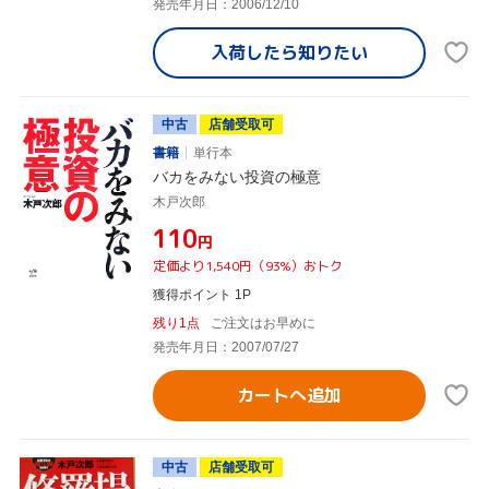
発売年月日：2006/12/10
入荷したら
知りたい
中古
店舗受取可
書籍
単行本
バカをみない投資の極意
木戸次郎
¥110
円
定価より1,540円（93%）おトク
獲得ポイント 1P
残り1点
ご注文はお早めに
発売年月日：2007/07/27
カートへ追加
中古
店舗受取可