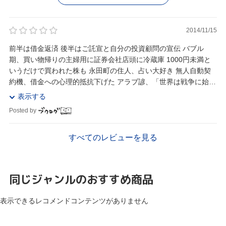
2014/11/15
前半は借金返済 後半はご託宣と自分の投資顧問の宣伝 バブル
期、買い物帰りの主婦用に証券会社店頭に冷蔵庫 1000円未満と
いうだけで買われた株も 永田町の住人、占い大好き 無人自動契
約機、借金への心理的抵抗下げた アラブ諺、「世界は戦争に始ま
り、戦争に終わる」 鉱工業出荷指数に...
表示する
Posted by
すべてのレビューを見る
同じジャンルのおすすめ商品
表示できるレコメンドコンテンツがありません