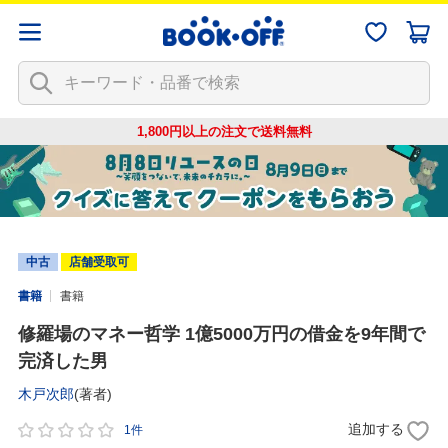
1,800円以上の注文で
送料無料
中古
店舗受取可
書籍
書籍
修羅場のマネー哲学 1億5000万円の借金を9年間で
完済した男
木戸次郎
(著者)
追加する
1件