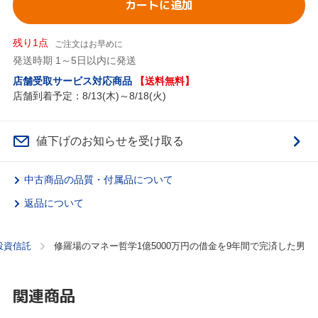
カートに追加
残り1点
ご注文はお早めに
発送時期 1～5日以内に発送
店舗受取サービス対応商品
【送料無料】
店舗到着予定：8/13(木)～8/18(火)
値下げのお知らせを受け取る
中古商品の品質・付属品について
返品について
投資信託
修羅場のマネー哲学1億5000万円の借金を9年間で完済した男
関連商品