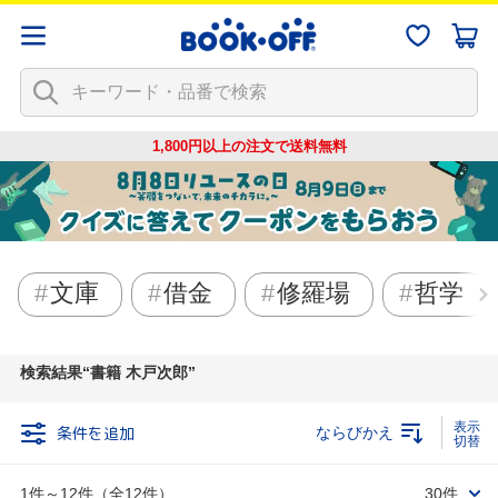
1,800円以上の注文で
送料無料
文庫
借金
修羅場
哲学
検索結果
書籍 木戸次郎
条件を追加
ならびかえ
1件～12件（全12件）
30件