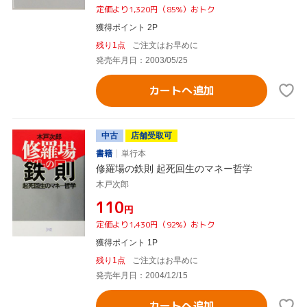
定価より1,320円（85%）おトク
獲得ポイント 2P
残り1点
ご注文はお早めに
発売年月日：2003/05/25
カートへ追加
中古
店舗受取可
書籍
単行本
修羅場の鉄則 起死回生のマネー哲学
木戸次郎
¥110
円
定価より1,430円（92%）おトク
獲得ポイント 1P
残り1点
ご注文はお早めに
発売年月日：2004/12/15
カートへ追加