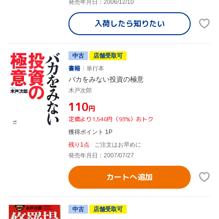
発売年月日：2006/12/10
入荷したら
知りたい
中古
店舗受取可
書籍
単行本
バカをみない投資の極意
木戸次郎
¥110
円
定価より1,540円（93%）おトク
獲得ポイント 1P
残り1点
ご注文はお早めに
発売年月日：2007/07/27
カートへ追加
中古
店舗受取可