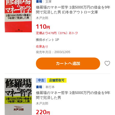
書籍
文庫
修羅場のマネー哲学 1億5000万円の借金を9年
間で完済した男 幻冬舎アウトロー文庫
木戸次郎
¥110
円
定価より476円（81%）おトク
獲得ポイント 1P
在庫あり
発売年月日：2003/12/05
カートへ追加
中古
店舗受取可
書籍
単行本
修羅場のマネー哲学 1億5000万円の借金を9年
間で完済した男
木戸次郎
¥220
円