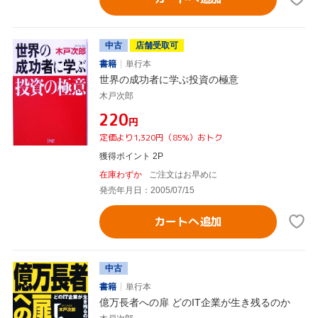
中古
店舗受取可
書籍
単行本
世界の成功者に学ぶ投資の極意
木戸次郎
¥220
円
定価より1,320円（85%）おトク
獲得ポイント 2P
在庫わずか
ご注文はお早めに
発売年月日：2005/07/15
カートへ追加
中古
書籍
単行本
億万長者への扉 どのIT企業が生き残るのか