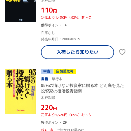
木戸次郎
¥110
円
定価より1,430円（92%）おトク
獲得ポイント 1P
在庫なし
発売年月日：2006/02/15
入荷したら
知りたい
中古
店舗受取可
書籍
単行本
95%の情けない投資家に贈る本 どん底を見た
投資家の復活投資指南
木戸次郎
¥220
円
定価より1,320円（85%）おトク
獲得ポイント 2P
残り1点
ご注文はお早めに