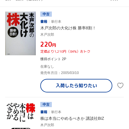
中古
書籍
単行本
木戸次郎の大化け株 勝率8割！
木戸次郎
¥220
円
定価より1,210円（84%）おトク
獲得ポイント 2P
在庫なし
発売年月日：2005/03/10
入荷したら
知りたい
中古
書籍
単行本
株は本当にやめるべきか 講談社BIZ
木戸次郎