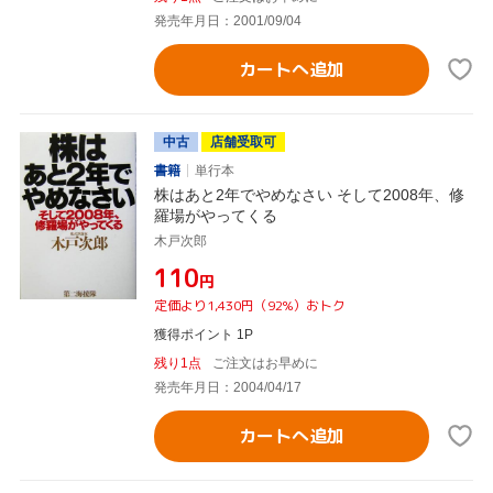
発売年月日：2001/09/04
カートへ追加
中古
店舗受取可
書籍
単行本
株はあと2年でやめなさい そして2008年、修
羅場がやってくる
木戸次郎
¥110
円
定価より1,430円（92%）おトク
獲得ポイント 1P
残り1点
ご注文はお早めに
発売年月日：2004/04/17
カートへ追加