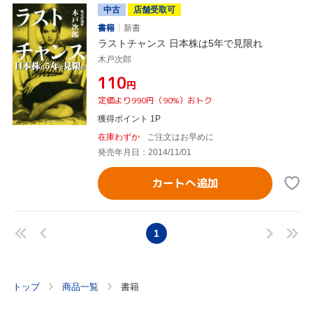
中古
店舗受取可
書籍
新書
ラストチャンス 日本株は5年で見限れ
木戸次郎
¥110
円
定価より990円（90%）おトク
獲得ポイント 1P
在庫わずか
ご注文はお早めに
発売年月日：2014/11/01
カートへ追加
1
トップ
商品一覧
書籍