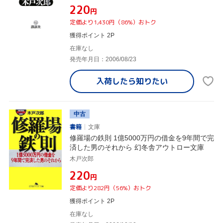
¥220
円
定価より1,430円（86%）おトク
獲得ポイント 2P
在庫なし
発売年月日：2006/08/23
入荷したら
知りたい
中古
書籍
文庫
修羅場の鉄則 1億5000万円の借金を9年間で完
済した男のそれから 幻冬舎アウトロー文庫
木戸次郎
¥220
円
定価より282円（56%）おトク
獲得ポイント 2P
在庫なし