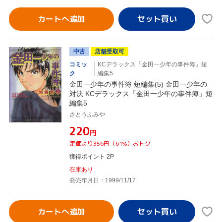
カートへ追加
中古
店舗受取可
コミッ
KCデラックス「金田一少年の事件簿」短
ク
編集5
金田一少年の事件簿 短編集(5) 金田一少年の
対決 KCデラックス「金田一少年の事件簿」短
編集5
さとうふみや
¥220
円
定価より356円（61%）おトク
獲得ポイント 2P
在庫あり
発売年月日：1999/11/17
カートへ追加