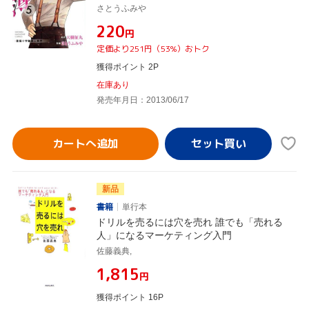
さとうふみや
¥220
円
定価より251円（53%）おトク
獲得ポイント 2P
在庫あり
発売年月日：2013/06/17
カートへ追加
新品
書籍
単行本
ドリルを売るには穴を売れ 誰でも「売れる
人」になるマーケティング入門
佐藤義典,
¥1,815
円
獲得ポイント 16P