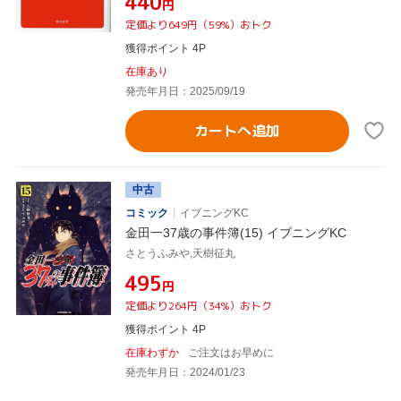
¥440
円
定価より649円（59%）おトク
獲得ポイント 4P
在庫あり
発売年月日：2025/09/19
カートへ追加
中古
コミック
イブニングKC
金田一37歳の事件簿(15) イブニングKC
さとうふみや,天樹征丸
¥495
円
定価より264円（34%）おトク
獲得ポイント 4P
在庫わずか
ご注文はお早めに
発売年月日：2024/01/23