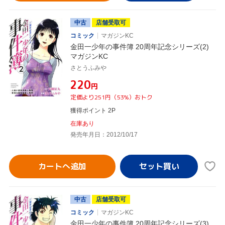
中古
店舗受取可
コミック
マガジンKC
金田一少年の事件簿 20周年記念シリーズ(2)
マガジンKC
さとうふみや
¥220
円
定価より251円（53%）おトク
獲得ポイント 2P
在庫あり
発売年月日：2012/10/17
カートへ追加
中古
店舗受取可
コミック
マガジンKC
金田一少年の事件簿 20周年記念シリーズ(3)