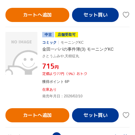
カートへ追加
中古
店舗受取可
コミック
モーニングKC
金田一パパの事件簿(3) モーニングKC
さとうふみや,天樹征丸
¥715
円
定価より77円（9%）おトク
獲得ポイント 6P
在庫あり
発売年月日：2026/02/10
カートへ追加