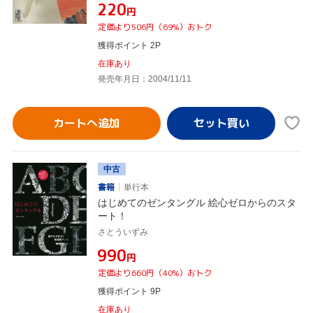
¥220
円
定価より506円（69%）おトク
獲得ポイント 2P
在庫あり
発売年月日：2004/11/11
カートへ追加
中古
書籍
単行本
はじめてのゼンタングル 絵心ゼロからのスタ
ート！
さとういずみ
¥990
円
定価より660円（40%）おトク
獲得ポイント 9P
在庫あり