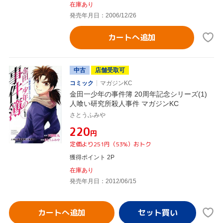
在庫あり
発売年月日：2006/12/26
カートへ追加
中古
店舗受取可
コミック
マガジンKC
金田一少年の事件簿 20周年記念シリーズ(1)
人喰い研究所殺人事件 マガジンKC
さとうふみや
¥220
円
定価より251円（53%）おトク
獲得ポイント 2P
在庫あり
発売年月日：2012/06/15
カートへ追加