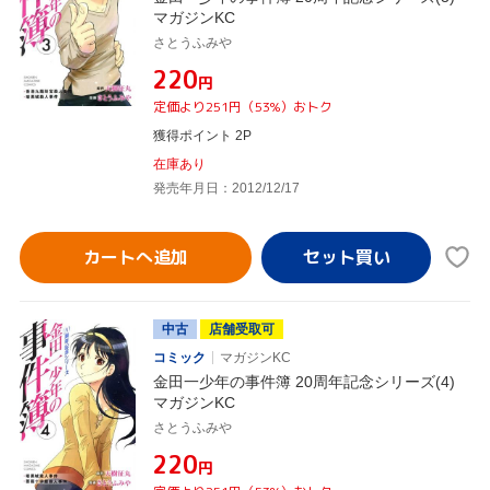
マガジンKC
さとうふみや
¥220
円
定価より251円（53%）おトク
獲得ポイント 2P
在庫あり
発売年月日：2012/12/17
カートへ追加
中古
店舗受取可
コミック
マガジンKC
金田一少年の事件簿 20周年記念シリーズ(4)
マガジンKC
さとうふみや
¥220
円