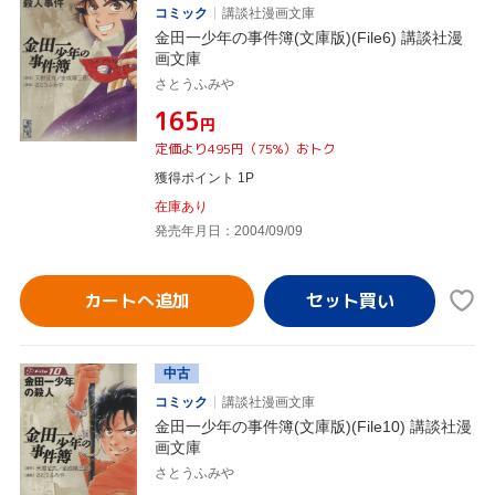
コミック
講談社漫画文庫
金田一少年の事件簿(文庫版)(File6) 講談社漫
画文庫
さとうふみや
¥165
円
定価より495円（75%）おトク
獲得ポイント 1P
在庫あり
発売年月日：2004/09/09
カートへ追加
中古
コミック
講談社漫画文庫
金田一少年の事件簿(文庫版)(File10) 講談社漫
画文庫
さとうふみや