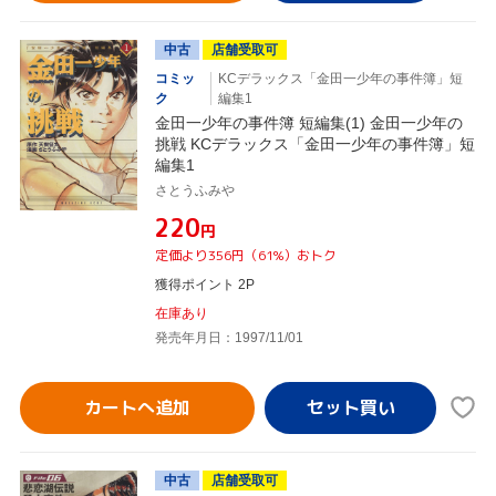
中古
店舗受取可
コミッ
KCデラックス「金田一少年の事件簿」短
ク
編集1
金田一少年の事件簿 短編集(1) 金田一少年の
挑戦 KCデラックス「金田一少年の事件簿」短
編集1
さとうふみや
¥220
円
定価より356円（61%）おトク
獲得ポイント 2P
在庫あり
発売年月日：1997/11/01
カートへ追加
中古
店舗受取可