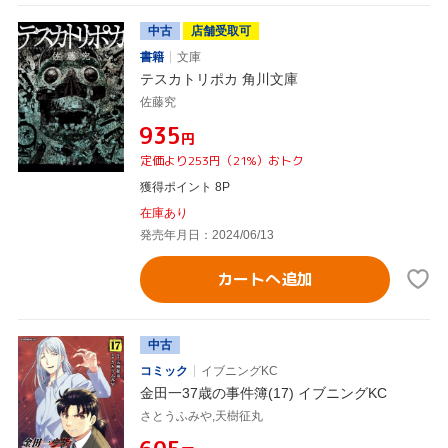
中古
店舗受取可
書籍
文庫
テスカトリポカ 角川文庫
佐藤究
¥935
円
定価より253円（21%）おトク
獲得ポイント 8P
在庫あり
発売年月日：2024/06/13
カートへ追加
中古
コミック
イブニングKC
金田一37歳の事件簿(17) イブニングKC
さとうふみや,天樹征丸