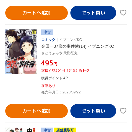
カートへ追加
中古
コミック
イブニングKC
金田一37歳の事件簿(14) イブニングKC
さとうふみや,天樹征丸
¥495
円
定価より264円（34%）おトク
獲得ポイント 4P
在庫あり
発売年月日：2023/09/22
カートへ追加
中古
店舗受取可