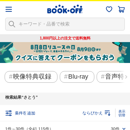
1,800円以上の注文で
送料無料
映像特典収録
Blu-ray
音声特
検索結果
さとう
条件を追加
ならびかえ
1件～30件（全41,115件）
30件