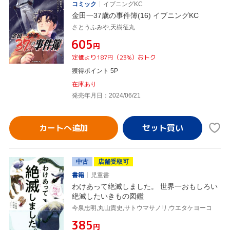
コミック
イブニングKC
金田一37歳の事件簿(16) イブニングKC
さとうふみや,天樹征丸
¥605
円
定価より187円（23%）おトク
獲得ポイント 5P
在庫あり
発売年月日：2024/06/21
カートへ追加
中古
店舗受取可
書籍
児童書
わけあって絶滅しました。 世界一おもしろい
絶滅したいきもの図鑑
今泉忠明,丸山貴史,サトウマサノリ,ウエタケヨーコ
¥385
円