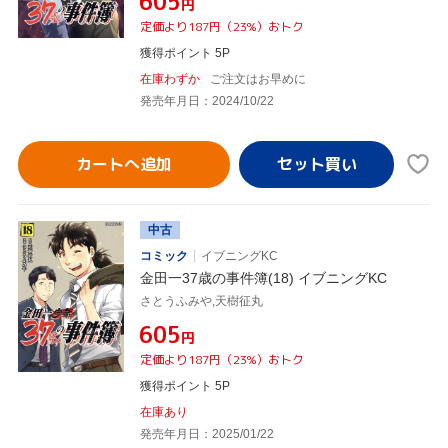
¥605
円
定価より187円（23%）おトク
獲得ポイント 5P
在庫わずか
ご注文はお早めに
発売年月日：2024/10/22
カートへ追加
中古
コミック
イブニングKC
金田一37歳の事件簿(18) イブニングKC
さとうふみや,天樹征丸
¥605
円
定価より187円（23%）おトク
獲得ポイント 5P
在庫あり
発売年月日：2025/01/22