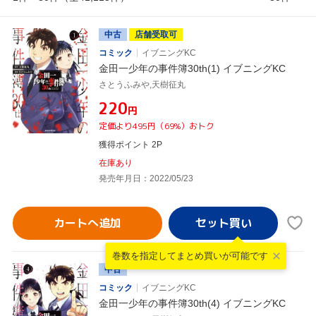
中古
店舗受取可
コミック
イブニングKC
金田一少年の事件簿30th(1) イブニングKC
さとうふみや,天樹征丸
¥220
円
定価より495円（69%）おトク
獲得ポイント 2P
在庫あり
発売年月日：2022/05/23
カートへ追加
巻数を指定して
まとめ買いが可能です
中古
コミック
イブニングKC
金田一少年の事件簿30th(4) イブニングKC