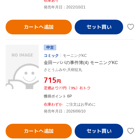
在庫あり
発売年月日：2022/10/21
カートへ追加
中古
コミック
モーニングKC
金田一パパの事件簿(4) モーニングKC
さとうふみや,天樹征丸
¥715
円
定価より77円（9%）おトク
獲得ポイント 6P
在庫わずか
ご注文はお早めに
発売年月日：2026/06/10
カートへ追加