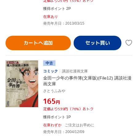
定価より251円（53%）おトク
獲得ポイント 2P
在庫あり
発売年月日：2013/03/15
カートへ追加
中古
コミック
講談社漫画文庫
金田一少年の事件簿(文庫版)(File12) 講談社漫
画文庫
さとうふみや
¥165
円
定価より539円（76%）おトク
獲得ポイント 1P
在庫わずか
ご注文はお早めに
発売年月日：2004/12/09