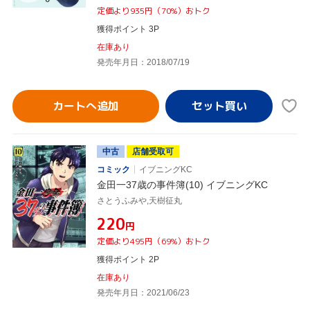
定価より935円（70%）おトク
獲得ポイント 3P
在庫あり
発売年月日：2018/07/19
カートへ追加
中古
店舗受取可
コミック
イブニングKC
金田一37歳の事件簿(10) イブニングKC
さとうふみや,天樹征丸
¥220
円
定価より495円（69%）おトク
獲得ポイント 2P
在庫あり
発売年月日：2021/06/23