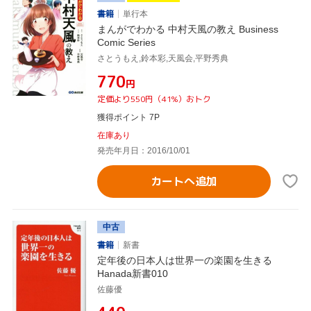
書籍
単行本
まんがでわかる 中村天風の教え Business
Comic Series
さとうもえ,鈴本彩,天風会,平野秀典
¥770
円
定価より550円（41%）おトク
獲得ポイント 7P
在庫あり
発売年月日：2016/10/01
カートへ追加
中古
書籍
新書
定年後の日本人は世界一の楽園を生きる
Hanada新書010
佐藤優