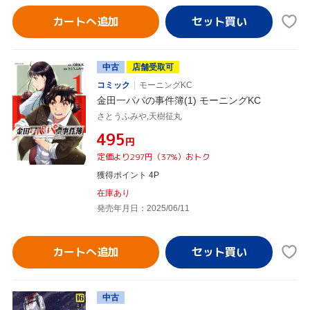
カートへ追加
中古
店舗受取可
コミック
モーニングKC
金田一パパの事件簿(1) モーニングKC
さとうふみや,天樹征丸
¥495
円
定価より297円（37%）おトク
獲得ポイント 4P
在庫あり
発売年月日：2025/06/11
カートへ追加
中古