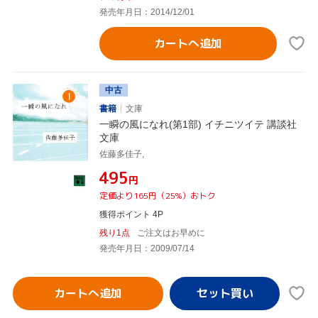
発売年月日：2014/12/01
カートへ追加
中古
書籍
文庫
一瞬の風になれ(第1部) イチニツイテ 講談社
文庫
佐藤多佳子,
¥495
円
定価より165円（25%）おトク
獲得ポイント 4P
残り1点
ご注文はお早めに
発売年月日：2009/07/14
カートへ追加