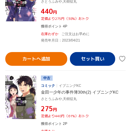
さとうふみや,天樹征丸
¥440
円
定価より275円（38%）おトク
獲得ポイント 4P
在庫わずか
ご注文はお早めに
発売年月日：2023/04/21
カートへ追加
中古
コミック
イブニングKC
金田一少年の事件簿30th(2) イブニングKC
さとうふみや,天樹征丸
¥275
円
定価より440円（61%）おトク
獲得ポイント 2P