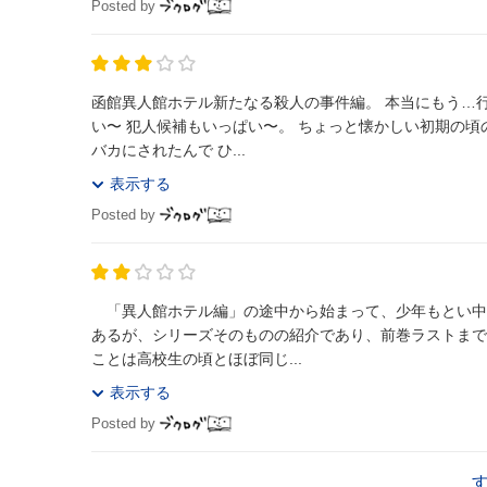
Posted by
函館異人館ホテル新たなる殺人の事件編。 本当にもう…
い〜 犯人候補もいっぱい〜。 ちょっと懐かしい初期の頃の感じ。 またまた舞台上で たくさんの目がある中の殺人。 今
バカにされたんで ひ...
表示する
Posted by
「異人館ホテル編」の途中から始まって、少年もとい中
あるが、シリーズそのものの紹介であり、前巻ラストまでの展開は復習させてもらえな
ことは高校生の頃とほぼ同じ...
表示する
Posted by