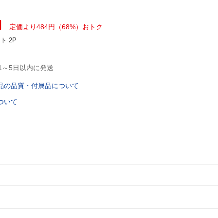
円
定価より484円（68%）おトク
ント
2P
1～5日以内に発送
品の品質・付属品について
ついて