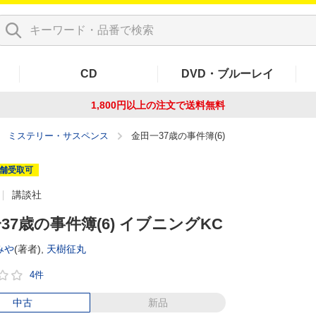
CD
DVD・ブルーレイ
1,800円以上の注文で
送料無料
ミステリー・サスペンス
金田一37歳の事件簿(6)
舗受取可
講談社
37歳の事件簿(6) イブニングKC
みや
(著者),
天樹征丸
4件
中古
新品