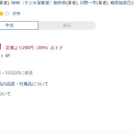
著者),
NHK〈ラジオ深夜便〉制作班
(著者),
川野一宇
(著者),
根田知世己
37件
中古
新品
円
定価より290円（30%）おトク
ント
6P
1～5日以内に発送
品の品質・付属品について
ついて