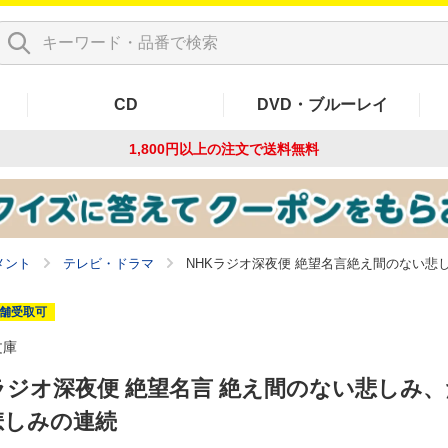
CD
DVD・ブルーレイ
1,800円以上の注文で
送料無料
メント
テレビ・ドラマ
NHKラジオ深夜便 絶望名言絶え間のない悲
舗受取可
文庫
ラジオ深夜便 絶望名言 絶え間のない悲しみ
悲しみの連続