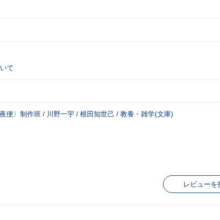
いて
深夜便〉制作班
/
川野一宇
/
根田知世己
/
教養・雑学(文庫)
レビューを