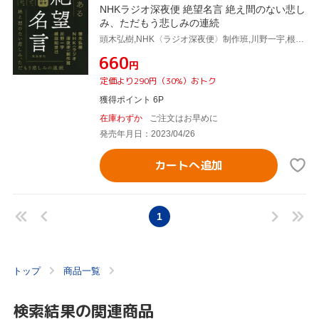
NHKラジオ深夜便 絶望名言 絶え間のない悲し
み、ただもう悲しみの連続
頭木弘樹,NHK〈ラジオ深夜便〉制作班,川野一宇,根田知世己
¥660
円
定価より290円（30%）おトク
獲得ポイント 6P
在庫わずか
ご注文はお早めに
発売年月日：2023/04/26
カートへ追加
1
トップ
商品一覧
検索結果の関連商品