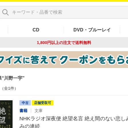
CD
DVD・ブルーレイ
1,800円以上の注文で
送料無料
果
川野一宇
件（全1件）
中古
店舗受取可
書籍
文庫
NHKラジオ深夜便 絶望名言 絶え間のない悲
みの連続