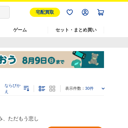
宅配買取
ゲーム
セット・まとめ買い
ならびか
表示件数：
30件
え
しみ、ただもう悲し