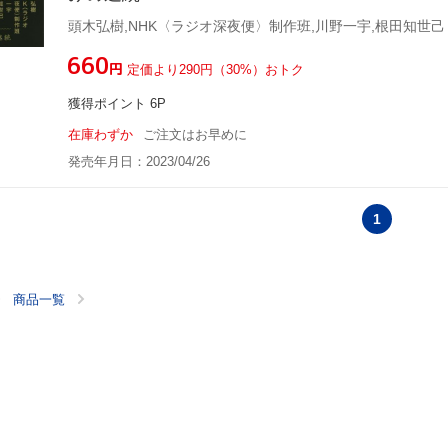
頭木弘樹,NHK〈ラジオ深夜便〉制作班,川野一宇,根田知世己
¥660
円
定価より290円（30%）おトク
獲得ポイント 6P
在庫わずか
ご注文はお早めに
発売年月日：2023/04/26
1
商品一覧