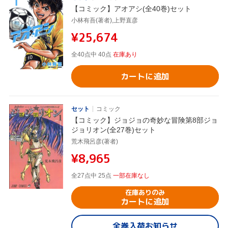
【コミック】アオアシ(全40巻)セット
小林有吾(著者),上野直彦
¥25,674
全40点中 40点
在庫あり
カートに追加
セット
コミック
【コミック】ジョジョの奇妙な冒険第8部ジョ
ジョリオン(全27巻)セット
荒木飛呂彦(著者)
¥8,965
全27点中 25点
一部在庫なし
在庫ありのみ
カートに追加
全巻入荷お知らせ