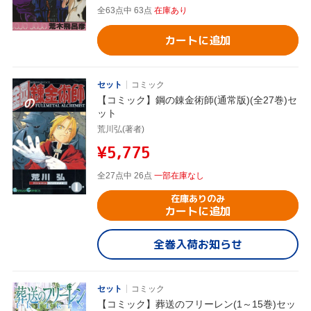
全63点中 63点
在庫あり
カートに追加
セット
コミック
【コミック】鋼の錬金術師(通常版)(全27巻)セ
ット
荒川弘(著者)
¥5,775
全27点中 26点
一部在庫なし
在庫ありのみ
カートに追加
全巻入荷お知らせ
セット
コミック
【コミック】葬送のフリーレン(1～15巻)セッ