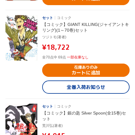
セット
コミック
【コミック】GIANT KILLING(ジャイアントキ
リング)(1～70巻)セット
ツジトモ(著者)
¥18,722
全70点中 69点
一部在庫なし
在庫ありのみ
カートに追加
全巻入荷お知らせ
セット
コミック
【コミック】銀の匙 Silver Spoon(全15巻)セ
ット
荒川弘(著者)