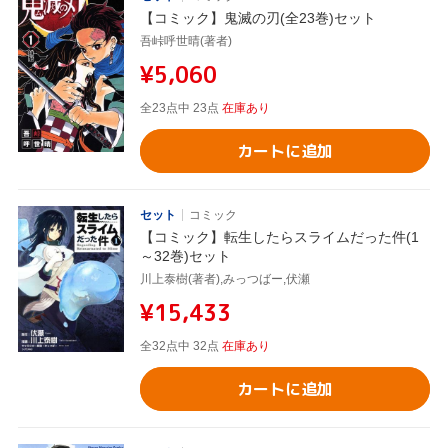
【コミック】鬼滅の刃(全23巻)セット
吾峠呼世晴(著者)
¥5,060
全23点中 23点
在庫あり
カートに追加
セット
コミック
【コミック】転生したらスライムだった件(1
～32巻)セット
川上泰樹(著者),みっつばー,伏瀬
¥15,433
全32点中 32点
在庫あり
カートに追加