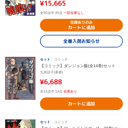
¥15,665
全50点中 45点
一部在庫なし
在庫ありのみ
カートに追加
全巻入荷お知らせ
セット
コミック
【コミック】ダンジョン飯(全14巻)セット
九井諒子(著者)
¥6,688
全14点中 14点
在庫あり
カートに追加
セット
コミック