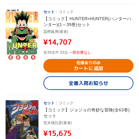
セット
コミック
【コミック】HUNTER×HUNTER(ハンターハ
ンター)(1～39巻)セット
冨樫義博(著者)
¥14,707
全39点中 33点
一部在庫なし
在庫ありのみ
カートに追加
全巻入荷お知らせ
セット
コミック
【コミック】ジョジョの奇妙な冒険(全63巻)
セット
荒木飛呂彦(著者)
¥15,675