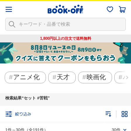
1,800円以上の注文で
送料無料
アニメ化
天才
映画化
バ
検索結果
セット #苦戦
絞り込み
1件～30件（全191件）
30件