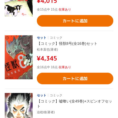
¥4,015
全15点中 15点
在庫あり
カートに追加
セット
コミック
【コミック】怪獣8号(全16巻)セット
松本直也(著者)
¥4,345
全16点中 16点
在庫あり
カートに追加
セット
コミック
【コミック】嘘喰い(全49巻)+スピンオフセッ
ト
迫稔雄(著者)