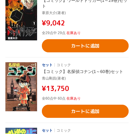
【コミック】ワールドトリガー(1～29巻)セッ
ト
葦原大介(著者)
¥9,042
全29点中 29点
在庫あり
カートに追加
セット
コミック
【コミック】名探偵コナン(1～60巻)セット
青山剛昌(著者)
¥13,750
全60点中 60点
在庫あり
カートに追加
セット
コミック