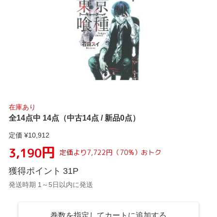
在庫あり
全14点中 14点（中古14点 / 新品0点）
定価 ¥
10,912
円
3,190
定価より
7,722
円
（
70
%）
おトク
獲得ポイント
31
P
発送時期 1～5日以内に発送
巻数を指定してカートに追加する