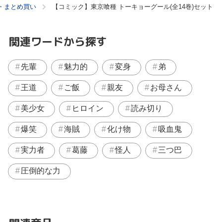
・まとめ買い
【コミック】東京喰種 トーキョーグール(全14巻)セット
関連ワードから探す
先輩
魅力的
変身
弟
王道
ご飯
親友
お母さん
美少女
ヒロイン
読み切り
爆笑
海賊
化け物
吸血鬼
実力者
葛藤
怪人
三つ巴
圧倒的な力