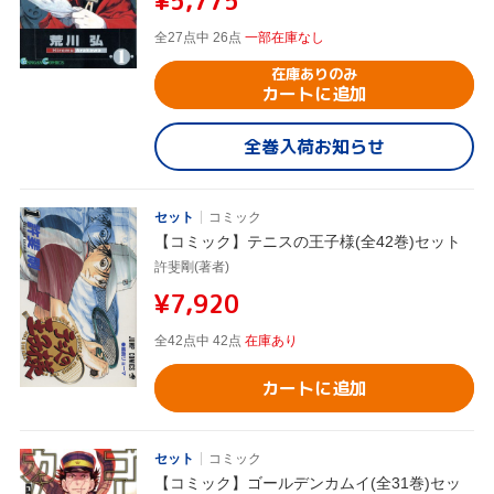
¥5,775
全27点中 26点
一部在庫なし
在庫ありのみ
カートに追加
全巻入荷お知らせ
セット
コミック
【コミック】テニスの王子様(全42巻)セット
許斐剛(著者)
¥7,920
全42点中 42点
在庫あり
カートに追加
セット
コミック
【コミック】ゴールデンカムイ(全31巻)セッ