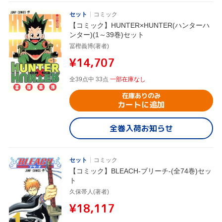
セット
コミック
【コミック】HUNTER×HUNTER(ハンターハ
ンター)(1～39巻)セット
冨樫義博(著者)
¥14,707
全39点中 33点
一部在庫なし
在庫ありのみ
カートに追加
全巻入荷お知らせ
セット
コミック
【コミック】BLEACH-ブリーチ-(全74巻)セッ
ト
久保帯人(著者)
¥18,117