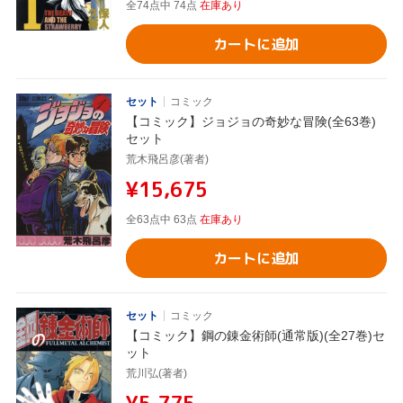
全74点中 74点
在庫あり
カートに追加
セット
コミック
【コミック】ジョジョの奇妙な冒険(全63巻)
セット
荒木飛呂彦(著者)
¥15,675
全63点中 63点
在庫あり
カートに追加
セット
コミック
【コミック】鋼の錬金術師(通常版)(全27巻)セ
ット
荒川弘(著者)