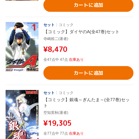
カートに追加
セット
コミック
【コミック】ダイヤのA(全47巻)セット
寺嶋裕二(著者)
¥8,470
全47点中 47点
在庫あり
カートに追加
セット
コミック
【コミック】銀魂～ぎんたま～(全77巻)セッ
ト
空知英秋(著者)
¥19,305
全77点中 77点
在庫あり