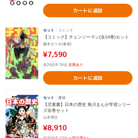
カートに追加
セット
コミック
【コミック】チェンソーマン(全24巻)セット
藤本タツキ(著者)
¥7,590
全24点中 24点
在庫あり
カートに追加
セット
書籍
【児童書】日本の歴史 角川まんが学習シリー
ズ全巻セット
山本博文
¥8,910