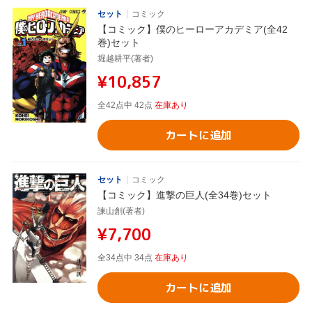
セット
コミック
【コミック】僕のヒーローアカデミア(全42
巻)セット
堀越耕平(著者)
¥10,857
全42点中 42点
在庫あり
カートに追加
セット
コミック
【コミック】進撃の巨人(全34巻)セット
諫山創(著者)
¥7,700
全34点中 34点
在庫あり
カートに追加