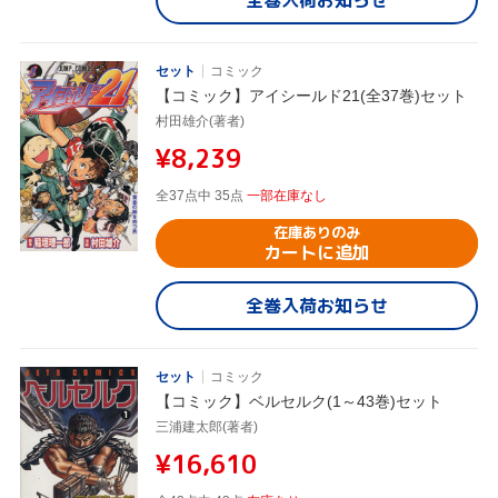
全巻入荷お知らせ
セット
コミック
【コミック】アイシールド21(全37巻)セット
村田雄介(著者)
¥8,239
全37点中 35点
一部在庫なし
在庫ありのみ
カートに追加
全巻入荷お知らせ
セット
コミック
【コミック】ベルセルク(1～43巻)セット
三浦建太郎(著者)
¥16,610