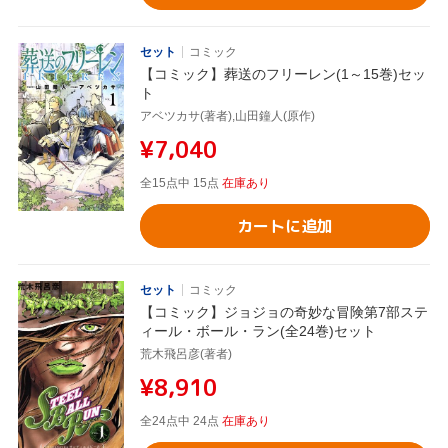
セット
コミック
【コミック】葬送のフリーレン(1～15巻)セッ
ト
アベツカサ(著者),山田鐘人(原作)
¥7,040
全15点中 15点
在庫あり
カートに追加
セット
コミック
【コミック】ジョジョの奇妙な冒険第7部ステ
ィール・ボール・ラン(全24巻)セット
荒木飛呂彦(著者)
¥8,910
全24点中 24点
在庫あり