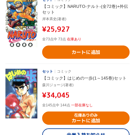
【コミック】NARUTO-ナルト-(全72巻)+外伝
セット
岸本斉史(著者)
¥25,927
全73点中 73点
在庫あり
カートに追加
セット
コミック
【コミック】はじめの一歩(1～145巻)セット
森川ジョージ(著者)
¥34,045
全145点中 144点
一部在庫なし
在庫ありのみ
カートに追加