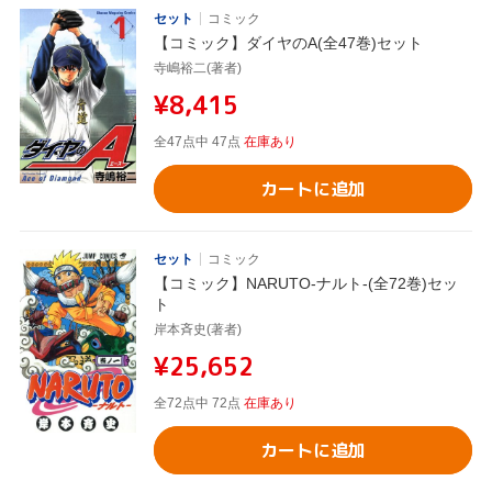
セット
コミック
【コミック】ダイヤのA(全47巻)セット
寺嶋裕二(著者)
¥8,415
全47点中 47点
在庫あり
カートに追加
セット
コミック
【コミック】NARUTO-ナルト-(全72巻)セッ
ト
岸本斉史(著者)
¥25,652
全72点中 72点
在庫あり
カートに追加