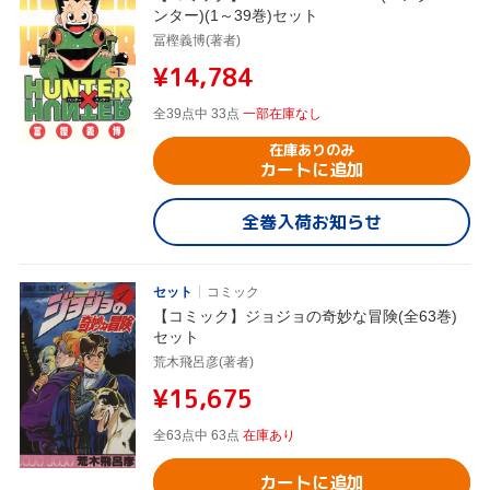
ンター)(1～39巻)セット
冨樫義博(著者)
¥14,784
全39点中 33点
一部在庫なし
在庫ありのみ
カートに追加
全巻入荷お知らせ
セット
コミック
【コミック】ジョジョの奇妙な冒険(全63巻)
セット
荒木飛呂彦(著者)
¥15,675
全63点中 63点
在庫あり
カートに追加