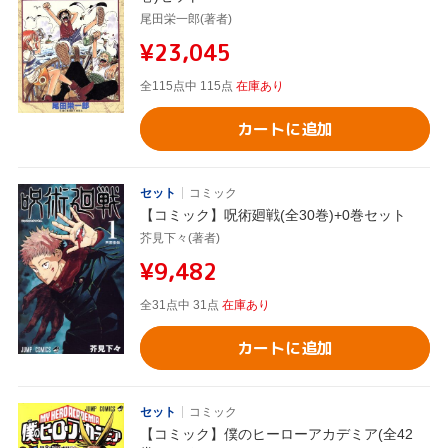
尾田栄一郎(著者)
¥23,045
全115点中 115点
在庫あり
カートに追加
セット
コミック
【コミック】呪術廻戦(全30巻)+0巻セット
芥見下々(著者)
¥9,482
全31点中 31点
在庫あり
カートに追加
セット
コミック
【コミック】僕のヒーローアカデミア(全42