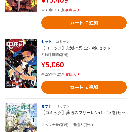
¥13,409
全31点中 31点
在庫あり
カートに追加
セット
コミック
【コミック】鬼滅の刃(全23巻)セット
吾峠呼世晴(著者)
¥5,060
全23点中 23点
在庫あり
カートに追加
セット
コミック
【コミック】葬送のフリーレン(1～15巻)セッ
ト
アベツカサ(著者),山田鐘人(原作)