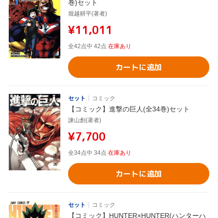
巻)セット
堀越耕平(著者)
¥11,011
全42点中 42点
在庫あり
カートに追加
セット
コミック
【コミック】進撃の巨人(全34巻)セット
諫山創(著者)
¥7,700
全34点中 34点
在庫あり
カートに追加
セット
コミック
【コミック】HUNTER×HUNTER(ハンターハ