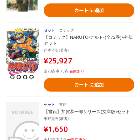
カートに追加
セット
コミック
【コミック】NARUTO-ナルト-(全72巻)+外伝
セット
岸本斉史(著者)
¥25,927
全73点中 73点
在庫あり
カートに追加
セット
書籍
【書籍】加賀恭一郎シリーズ(文庫版)セット
東野圭吾(著者)
¥1,650
全12点中 4点
一部在庫なし