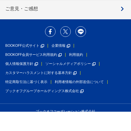
ご意見・ご感想
BOOKOFF公式サイト
企業情報
BOOKOFF会員サービス利用規約
利用規約
個人情報保護方針
ソーシャルメディアポリシー
カスタマーハラスメントに対する基本方針
特定商取引法に基づく表示
利用者情報の外部送信について
ブックオフグループホールディングス株式会社
ブックオフコーポレーション株式会社
古物商許可番号 第452760001146号 神奈川県公安委員会許可
Copyright(C)BOOKOFF CORPORATION LTD.