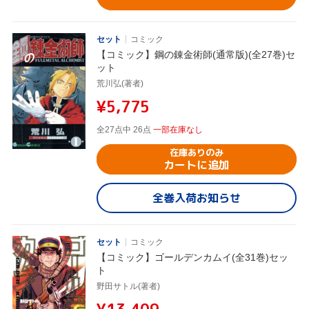
セット
コミック
【コミック】鋼の錬金術師(通常版)(全27巻)セ
ット
荒川弘(著者)
¥5,775
全27点中 26点
一部在庫なし
在庫ありのみ
カートに追加
全巻入荷お知らせ
セット
コミック
【コミック】ゴールデンカムイ(全31巻)セッ
ト
野田サトル(著者)