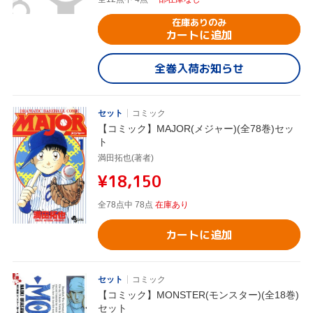
在庫ありのみ
カートに追加
全巻入荷お知らせ
セット
コミック
【コミック】MAJOR(メジャー)(全78巻)セッ
ト
満田拓也(著者)
¥18,150
全78点中 78点
在庫あり
カートに追加
セット
コミック
【コミック】MONSTER(モンスター)(全18巻)
セット