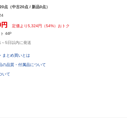
20点（中古20点 / 新品0点）
24
0
円
定価より
5,324
円
（
54
%）
おトク
ント
44
P
1～5日以内に発送
・まとめ買いとは
品の品質・付属品について
ついて