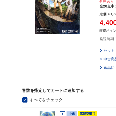
在庫あり
全20点中 
定価 ¥
9,7
4,40
獲得ポイ
発送時期 
セット
中古商
返品に
巻数を指定してカートに追加する
すべてをチェック
1
中古
店舗受取可