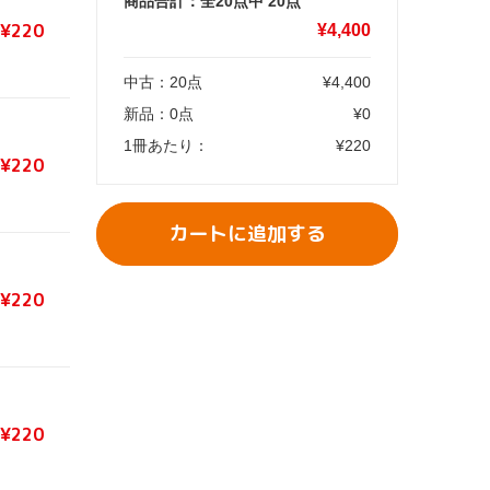
商品合計：全20点中
20
点
¥220
¥
4,400
中古：
20
点
¥
4,400
新品：
0
点
¥
0
1冊あたり：
¥
220
¥220
カートに追加する
¥220
¥220