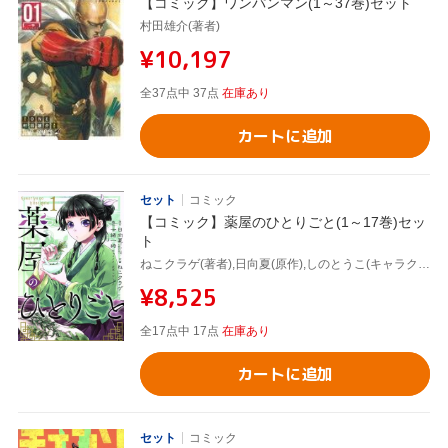
【コミック】ワンパンマン(1～37巻)セット
村田雄介(著者)
¥10,197
全37点中 37点
在庫あり
カートに追加
セット
コミック
【コミック】薬屋のひとりごと(1～17巻)セッ
ト
ねこクラゲ(著者),日向夏(原作),しのとうこ(キャラクター原案),七緒一綺
¥8,525
全17点中 17点
在庫あり
カートに追加
セット
コミック