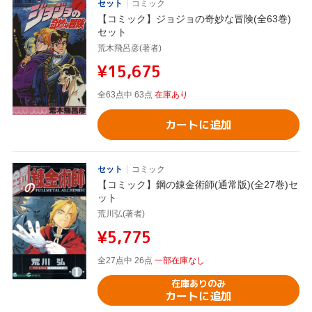
セット
コミック
【コミック】ジョジョの奇妙な冒険(全63巻)
セット
荒木飛呂彦(著者)
¥15,675
全63点中 63点
在庫あり
カートに追加
セット
コミック
【コミック】鋼の錬金術師(通常版)(全27巻)セ
ット
荒川弘(著者)
¥5,775
全27点中 26点
一部在庫なし
在庫ありのみ
カートに追加