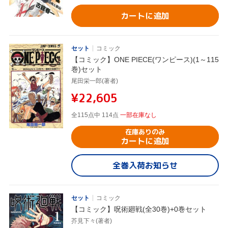
カートに追加
セット
コミック
【コミック】ONE PIECE(ワンピース)(1～115
巻)セット
尾田栄一郎(著者)
¥22,605
全115点中 114点
一部在庫なし
在庫ありのみ
カートに追加
全巻入荷お知らせ
セット
コミック
【コミック】呪術廻戦(全30巻)+0巻セット
芥見下々(著者)