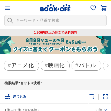
1,800円以上の注文で
送料無料
アニメ化
映画化
バトル
検索結果
セット #決着
絞り込み
1件～30件（全484件）
30件