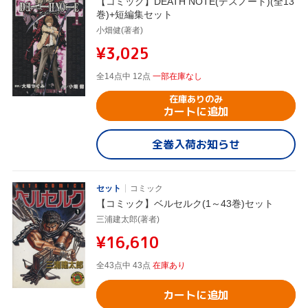
【コミック】DEATH NOTE(デスノート)(全13
巻)+短編集セット
小畑健(著者)
¥3,025
全14点中 12点
一部在庫なし
在庫ありのみ
カートに追加
全巻入荷お知らせ
セット
コミック
【コミック】ベルセルク(1～43巻)セット
三浦建太郎(著者)
¥16,610
全43点中 43点
在庫あり
カートに追加