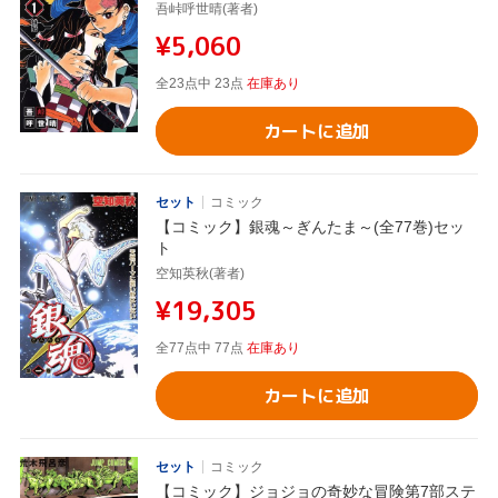
吾峠呼世晴(著者)
¥5,060
全23点中 23点
在庫あり
カートに追加
セット
コミック
【コミック】銀魂～ぎんたま～(全77巻)セッ
ト
空知英秋(著者)
¥19,305
全77点中 77点
在庫あり
カートに追加
セット
コミック
【コミック】ジョジョの奇妙な冒険第7部ステ