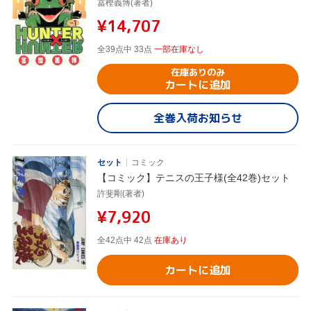
冨樫義博(著者)
¥14,707
全39点中 33点
一部在庫なし
在庫ありのみ
カートに追加
全巻入荷お知らせ
セット
コミック
【コミック】テニスの王子様(全42巻)セット
許斐剛(著者)
¥7,920
全42点中 42点
在庫あり
カートに追加