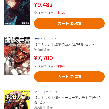
¥9,482
全31点中 31点
在庫あり
カートに追加
セット
コミック
【コミック】進撃の巨人(全34巻)セット
諫山創(著者)
¥7,700
全34点中 34点
在庫あり
カートに追加
セット
コミック
【コミック】僕のヒーローアカデミア(全42
巻)セット
堀越耕平(著者)