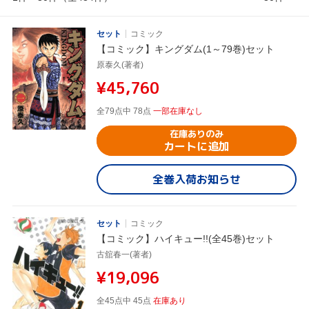
セット
コミック
【コミック】キングダム(1～79巻)セット
原泰久(著者)
¥45,760
全79点中 78点
一部在庫なし
在庫ありのみ
カートに追加
全巻入荷お知らせ
セット
コミック
【コミック】ハイキュー!!(全45巻)セット
古舘春一(著者)
¥19,096
全45点中 45点
在庫あり